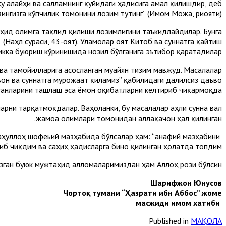
 алайҳи ва салламнинг қуйидаги ҳадисига амал қилишдир, деб
зингизга кўпчилик томонини лозим тутинг” (Имом Можа, риояти).
ҳид олимга тақлид қилиши лозимлигини таъкидлайдилар. Бунга
(Наҳл сураси, 43-оят). Уламолар оят Китоб ва суннатга қайтиш
икка буюриш кўринишида нозил бўлганига эътибор қаратадилар.
 ва тамойилларига асосланган муайян тизим мавжуд. Масалалар
ъон ва суннатга мурожаат қиламиз” қабилидаги далилсиз даъво
лганларини ташлаш эса ёмон оқибатларни келтириб чиқармоқда.
арни тарқатмоқдалар. Ваҳоланки, бу масалалар аҳли сунна вал
жамоа олимлари томонидан аллақачон ҳал қилинган.
ҳуллоҳ шофеьий мазҳабида бўлсалар ҳам: “Ҳанафий мазҳабини
иб чиқдим ва саҳиҳ ҳадисларга бино қилинган ҳолатда топдим”.
зган буюк мужтаҳид алломаларимиздан ҳам Аллоҳ рози бўлсин.
Шарифжон Юнусов
Чортоқ тумани “Ҳазрати ибн Аббос” жоме
масжиди имом хатиби
Published in
МАҚОЛА