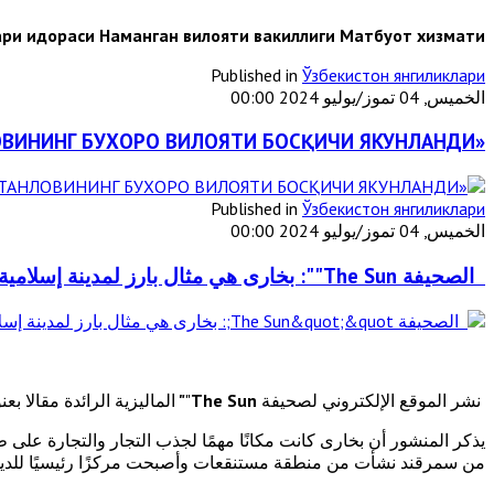
ари идораси Наманган вилояти вакиллиги Матбуот хизмати
Published in
Ўзбекистон янгиликлари
الخميس, 04 تموز/يوليو 2024 00:00
«ЙИЛ ИМОМИ – 2024» КЎРИК ТАНЛОВИНИНГ БУХОРО ВИЛОЯТИ БОСҚИЧИ ЯКУНЛАНДИ
Published in
Ўзбекистон янгиликлари
الخميس, 04 تموز/يوليو 2024 00:00
الصحيفة The Sun"": بخارى هي مثال بارز لمدينة إسلامية من العصور الوسطى في آسيا الوسطى
نشر الموقع الإلكتروني لصحيفة
The Sun
"
"
الماليزية الرائدة مقالا 
يذكر المنشور أن بخارى كانت مكانًا مهمًا لجذب التجار والتجارة على ط
من سمرقند نشأت من منطقة مستنقعات وأصبحت مركزًا رئيسيًا للدين