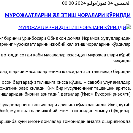
الخميس, 04 تموز/يوليو 2024 00:00
МУРОЖААТЛАРНИ ҲАЛ ЭТИШ ЧОРАЛАРИ КЎРИЛДИ
инг биринчи ўринбосари Обидхон домла Икрамов ҳудудларидан
ларнинг мурожаатларини ижобий ҳал этиш чораларини кўрдилар.
вдо-олди сотди каби масалалар юзасидан мурожаатлари кўриб
чиқилди.
ар, шаръий масалалар ечими юзасидан эса тавсиялар берилди.
осон бартараф этилишига ҳисса қўшиш – савоби улуғ амалдир!
 ҳожатини раво қилади. Ким бир мусулмоннинг ташвишни аритса,
ишларидан бирини аритади", деганлар (Имом Бухорий ривояти).
 фуқароларнинг ташвишлари аришига кўмаклашилди. Илиқ кутиб
либ, мурожаатлари ижобий ечим топганидан мамнун бўлдилар.
оршанба куни имом-домлалар томонидан амалга оширилмоқда.