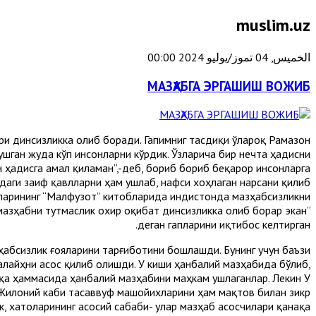
muslim.uz
الخميس, 04 تموز/يوليو 2024 00:00
МАЗҲАБГА ЭРГАШИШ ВОЖИБ
ри динсизликка олиб боради. Гапимниг тасдиқи ўлароқ Рамазон
ушган жуда кўп инсонларни кўрдик. Ўзларича бир нечта ҳадисни
 ҳадисга амал қиламан”,-деб, бориб бориб беқарор инсонларга
адаги заиф қавлларни ҳам ушлаб, нафси хоҳлаган нарсани қилиб
зларининг “Малфузот” китобларида Ҳиндистонда мазҳабсизликни
мазҳабни тутмаслик охир оқибат динсизликка олиб борар экан”
деган гапларини иқтибос келтирган.
абсизлик ғояларини тарғиботини бошлашди. Бунинг учун баъзи
лайҳни асос қилиб олишди. У киши ҳанбалий мазҳабида бўлиб,
қа ҳаммасида ҳанбалий мазҳабини маҳкам ушлаганлар. Лекин У
 Жилоний каби тасаввуф машойихларини ҳам мақтов билан зикр
, хатоларининг асосий сабаби- улар мазҳаб асосчилари қанақа