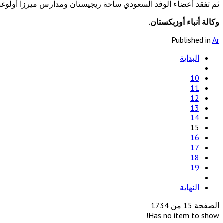
ثم تفقد أعضاء الوفد السعودي ساحة ريجيستان ومدارس ميرزا أولوغبي
وكالة أنباء أوزبكستان.
Published in
Ar
البداية
10
11
12
13
14
15
16
17
18
19
النهاية
الصفحة 15 من 1734
Has no item to show!