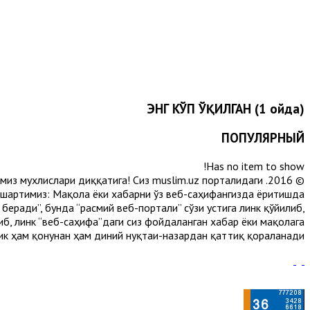
ЭНГ КЎП ЎҚИЛГАН (1 ойда)
ПОПУЛЯРНЫЙ
Has no item to show!
лимиз мухлислари диққатига! Сиз muslim.uz порталидаги
 шартимиз: Мақола ёки хабарни ўз веб-саҳифангизда ёритишда
еради”, бунда “расмий веб-портали” сўзи устига линк қўйилиб,
либ, линк “веб-саҳифа”даги сиз фойдаланган хабар ёки мақолага
ик ҳам қонунан ҳам диний нуқтаи-назардан қаттиқ қораланади.