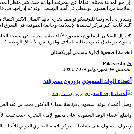
"إن جو المدينة مختلف تمامًا عن سمرقند الهادئة حيث يثير منظر المد
إسلامية من العصور الوسطى في آسيا الوسطى وقد تم إدراجها في قائمة التراث الع
ويشار إلى أنه وفقا لليونسكو توصف بخارى بأنها "المثال الأكثر اكتما
"لقد كانت أكبر مركز للعقيدة الإسلامية وخاصة الصوفية في الشرق الأوسط، مع أكثر من 200 مسجد و100 مدرسة كانت موجودة ب
"لا يزال السكان المحليون يتجمعون لأداء صلاة الجمعة في مسجد الجا
منقوشة وأطباق كبيرة مطلية للبيلاف وغيرها من الأطباق الوطنية. "،
الخدمة الصحفية ل
إدارة
مسلمي أوزبكستان
.
Published in
Ar
الخميس, 04 تموز/يوليو 2024 00:00
أعضاء الوفد السعودي يزورون سمرقند
وصل أعضاء الوفد السعودي برئاسة سعادة الدكتور محمد بن عبد العزيز
واطلع أعضاء الوفد السعودي على مجمع الإمام البخاري حيث تليت الآ
وتعرف الضيوف على نشاطات مركز الإمام البخاري الدولي للأبحاث ال