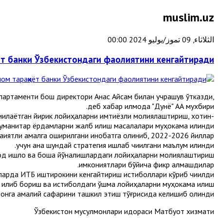
muslim.uz
الثلاثاء, 09 تموز/يوليو 2024 00:00
иёт банки Ўзбекистондаги фаолиятини кенгайтиради
партаменти бош директори Анас Айсам билан учрашув ўтказди,
деб хабар қилмоқда "Дунё" АА мухбири.
қилаётган йирик лойиҳаларни имтиёзли молиялаштириш, хотин-
-гуманитар ёрдамларни жалб қилиш масалалари муҳокама қилинди.
қиятли амалга оширилгани инобатга олиниб, 2022-2026 йиллар
учун ана шундай стратегия ишлаб чиқилгани маълум қилинди.
обод қишлоқ ва бошқа йўналишлардаги лойиҳаларни молиялаштириш
имкониятлари бўйича фикр алмашдилар.
уларда ИТБ иштирокини кенгайтириш истиқболлари кўриб чиқилди.
илиб бориш ва истиқболдаги қўшма лойиҳаларни муҳокама қилиш
тонга амалий сафарини ташкил этиш тўғрисида келишиб олинди.
Ўзбекистон мусулмонлари идораси Матбуот хизмати