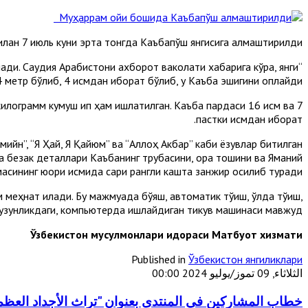
лан 7 июль куни эрта тонгда Каъбапўш янгисига алмаштирилди.
ади. Саудия Aрабистони ахборот ваколати хабарига кўра, янги
етр бўлиб, 4 қисмдан иборат бўлиб, у Каъба эшигини қоплайди.
илограмм кумуш ип ҳам ишлатилган. Каъба пардаси 16 қисм ва 7
пастки қисмдан иборат.
ийн”, “Я Ҳай, Я Қайюм” ва “Aллоҳ Aкбар” каби ёзувлар битилган
а безак деталлари Каъбанинг трубасини, қора тошини ва Яманий
асининг юқори қисмида сариқ рангли кашта занжир осилиб туради.
ҳнат қилади. Бу мажмуада бўяш, автоматик тўқиш, қўлда тўқиш,
р узунликдаги, компьютерда ишлайдиган тикув машинаси мавжуд.
Ўзбекистон мусулмонлари идораси Матбуот хизмати
Published in
Ўзбекистон янгиликлари
الثلاثاء, 09 تموز/يوليو 2024 00:00
خطاب المشاركين في المنتدى بعنوان "تراث الأجداد العظم