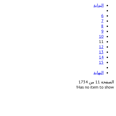
البداية
6
7
8
9
10
11
12
13
14
15
النهاية
الصفحة 11 من 1734
Has no item to show!