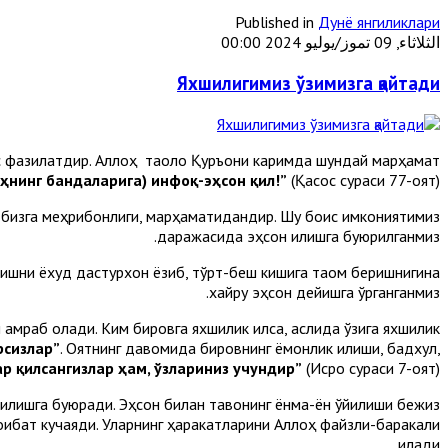
Published in
Дунё янгиликлари
الثلاثاء, 09 تموز/يوليو 2024 00:00
Яхшилигимиз ўзимизга қайтади
хос фазилатдир. Аллоҳ таоло Қуръони каримда шундай марҳамат
оҳнинг бандаларига) инфоқ-эҳсон қил!”
(Қасос сураси 77-оят)
 бизга меҳрибонлиги, марҳаматидандир. Шу боис имкониятимиз
даражасида эҳсон қилишга буюрилганмиз.
илишни ёхуд дастурхон ёзиб, тўрт-беш кишига таом беришнигина
хайру эҳсон дейишга ўрганганмиз.
қамраб олади. Ким бировга яхшилик қилса, аслида ўзига яхшилик
рсизлар”
. Оятнинг давомида бировнинг ёмонлик қилиши, бадхулқ,
ар қилсангизлар ҳам, ўзлариниз учундир”
(Исро сураси 7-оят).
лишга буюради. Эҳсон билан тақвонинг ёнма-ён қўйилиши бежиз
оқибат кучаяди. Уларнинг ҳаракатларини Аллоҳ файзли-баракали
қилади.