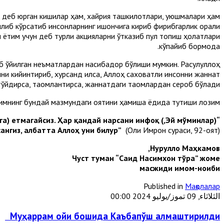
из деб юрган кишилар ҳам, хайрия ташкилотлари, уюшмалари ҳам
илиб кўрсатиб инсонларнинг ишончига кириб фирибгарлик орқали
и ётим учун деб турли акцияларни ўтказиб пул топиш ҳолатлари
кўпайиб бормоқда.
б қўйилган неъматлардан насибадор бўлиши мумкин. Расулуллоҳ
ини кийинтириб, хурсанд қилса, Аллоҳ саховатли инсонни жаннат
тўйдирса, таомлантирса, жаннатдаги таомлардан сероб бўлади”.
римнинг бундай мазмундаги оятини ҳамиша ёдида тутиши лозим:
аннатга) етмагайсиз. Ҳар қандай нарсани инфоқ
сангиз, албатта Аллоҳ уни билур”
(Оли Имрон сураси, 92-оят).
Нурулло Маҳкамов,
Чуст туман “Саид Насимхон тўра” жоме
масжиди имом-
ноиби
Published in
Мақолалар
الثلاثاء, 09 تموز/يوليو 2024 00:00
Муҳаррам ойи бошида Каъбапўш алмаштирилди