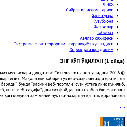
Фиқҳ
Сийрат ва ислом тарихи
Ҳаж ва умра
Кутубхона
Фатволар
Табобат
Аёллар саҳифаси
Экстремизм ва терроризм - тарраққиёт кушандаси
Хориждаги юртдошим
ЭНГ КЎП ЎҚИЛГАН (1 ойда)
лимиз мухлислари диққатига! Сиз muslim.uz порталидаги
 шартимиз: Мақола ёки хабарни ўз веб-саҳифангизда ёритишда
еради”, бунда “расмий веб-портали” сўзи устига линк қўйилиб,
либ, линк “веб-саҳифа”даги сиз фойдаланган хабар ёки мақолага
ик ҳам қонунан ҳам диний нуқтаи-назардан қаттиқ қораланади.