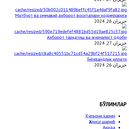
Матбуот ва оммавий ахборот воситалари ходимларига
حزيران 26, 2024
Ахборот тарқатиш ва журналист одоби
حزيران 27, 2024
Гиёҳвандлик иллати
حزيران 26, 2024
БЎЛИМЛАР
Қуръони карим
Ҳадиси шариф
Ақида