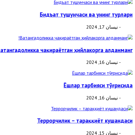
Бидъат тушунчаси ва унинг турлари
- نيسان 17, 2024
атангадоликка чақираётган ҳийлакорга алданманг!
- نيسان 16, 2024
Ёшлар тарбияси тўғрисида
- نيسان 16, 2024
Террорчилик – тараққиёт кушандаси
- نيسان 15, 2024