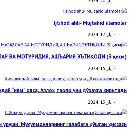
- أيار 20, 2024
Ijtihod ahli- Mujtahid ulamolar
- أيار 17, 2024
АР ВА МОТУРИДИЯ, АШЪАРИЯ ЭЪТИҚОДИ (3 қисм)
- أيار 15, 2024
дай “илм” олса, Аллоҳ таоло уни дўзахга киритади
- أيار 13, 2024
н уруши: Мусулмонларнинг ғалабага қўшган ҳиссаси