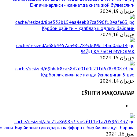
Энг ачинарлиси - жаннатда сизга жой бўлмаслиги!
حزيران 19, 2024
Қурбон ҳайити – қалблар шодлиги байрами
حزيران 16, 2024
ИЙД ҚУРБОН МУБОРАК!
حزيران 15, 2024
Қурбонлик қилинаётганда ўқиладиган 5 дуо
حزيران 14, 2024
СЎНГГИ МАҚОЛАЛАР
 куни. Бир йиллик гуноҳларга каффорат, бир йиллик қут-барака
تموز 16, 2024