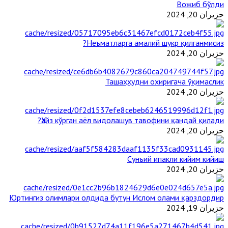
Вожиб бўлди
حزيران 20, 2024
Неъматларга амалий шукр қилганмисиз?
حزيران 20, 2024
Ташаҳҳудни охиригача ўқимаслик
حزيران 20, 2024
Ҳайз кўрган аёл видолашув тавофини қандай қилади?
حزيران 20, 2024
Сунъий ипакли кийим кийиш
حزيران 20, 2024
Юртингиз олимлари олдида бутун Ислом олами қарздордир
حزيران 19, 2024