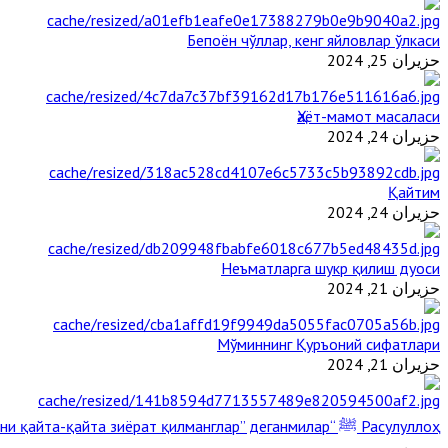
Бепоён чўллар, кенг яйловлар ўлкаси
حزيران 25, 2024
Ҳаёт-мамот масаласи
حزيران 24, 2024
Қайтим
حزيران 24, 2024
Неъматларга шукр қилиш дуоси
حزيران 21, 2024
Мўминнинг Қуръоний сифатлари
حزيران 21, 2024
Расулуллоҳ ﷺ “Қабримни қайта-қайта зиёрат қилманглар” деганмилар?