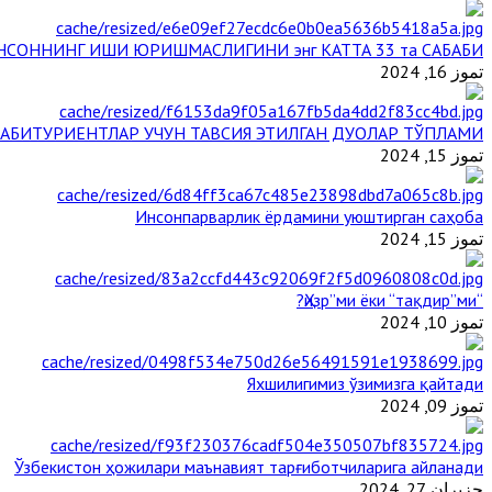
НСОННИНГ ИШИ ЮРИШМАСЛИГИНИ энг КАТТА 33 та САБАБИ
تموز 16, 2024
АБИТУРИЕНТЛАР УЧУН ТАВСИЯ ЭТИЛГАН ДУОЛАР ТЎПЛАМИ
تموز 15, 2024
Инсонпарварлик ёрдамини уюштирган саҳоба
تموز 15, 2024
“Ҳизр”ми ёки “тақдир”ми?
تموز 10, 2024
Яхшилигимиз ўзимизга қайтади
تموز 09, 2024
Ўзбекистон ҳожилари маънавият тарғиботчиларига айланади
حزيران 27, 2024