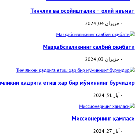
Тинчлик ва осойишталик – олий неъмат
- حزيران 04, 2024
Мазҳабсизликнинг салбий оқибати
- حزيران 03, 2024
нчликни қадрига етиш ҳар бир мўминнинг бурчидир
- أيار 31, 2024
Миссионернинг ҳамласи
- أيار 27, 2024