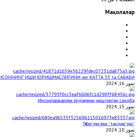
Мақолалар
НСОННИНГ ИШИ ЮРИШМАСЛИГИНИ энг КАТТА 33 та САБАБИ
تموز 16, 2024
Инсонпарварлик ёрдамини уюштирган саҳоба
تموز 15, 2024
“Ҳизр”ми ёки “тақдир”ми?
تموز 10, 2024