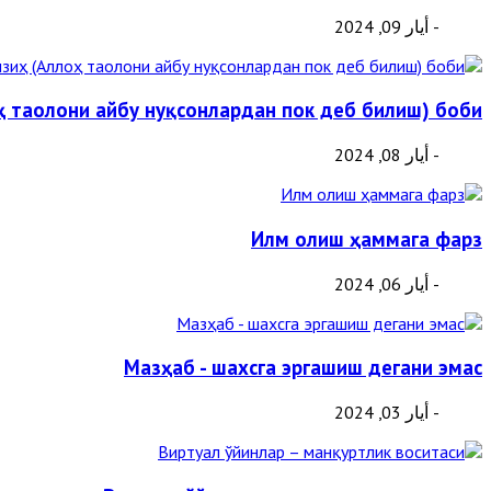
- أيار 09, 2024
ҳ таолони айбу нуқсонлардан пок деб билиш) боби
- أيار 08, 2024
Илм олиш ҳаммага фарз
- أيار 06, 2024
Мазҳаб - шахсга эргашиш дегани эмас
- أيار 03, 2024