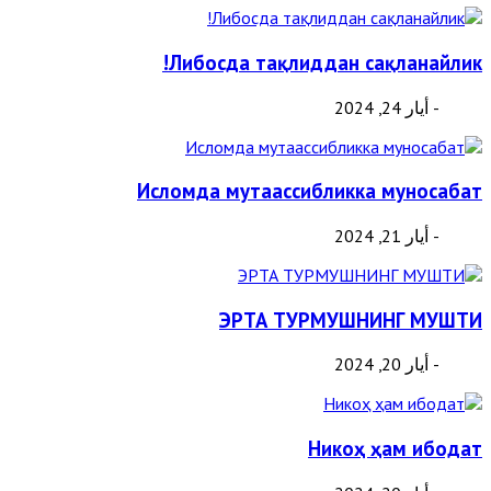
Либосда тақлиддан сақланайлик!
- أيار 24, 2024
Исломда мутаассибликка муносабат
- أيار 21, 2024
ЭРТА ТУРМУШНИНГ МУШТИ
- أيار 20, 2024
Никоҳ ҳам ибодат