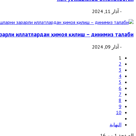
- آذار 11, 2024
рарли иллатлардан ҳимоя қилиш – динимиз талаби!
- آذار 09, 2024
1
2
3
4
5
6
7
8
9
10
النهاية
الصفحة 1 من 16