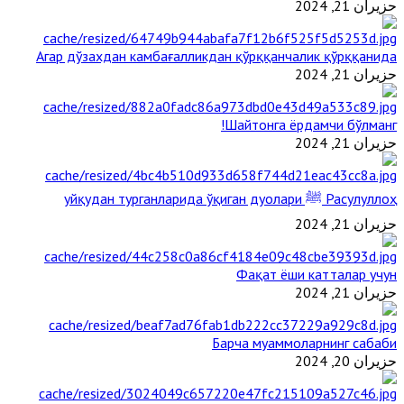
حزيران 21, 2024
Агар дўзахдан камбағалликдан қўрққанчалик қўрққанида
حزيران 21, 2024
Шайтонга ёрдамчи бўлманг!
حزيران 21, 2024
Расулуллоҳ ﷺ уйқудан турганларида ўқиган дуолари
حزيران 21, 2024
Фақат ёши катталар учун
حزيران 21, 2024
Барча муаммоларнинг сабаби
حزيران 20, 2024