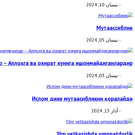
- نيسان 10, 2024
Мутаассиблик
- نيسان 05, 2024
р – Аллоҳга ва охират кунига ишонмайдиганлардир
- نيسان 03, 2024
Ислом дини мутаасибликни қоралайди
- آذار 15, 2024
Ilm yetkazishda omonatdorlik!