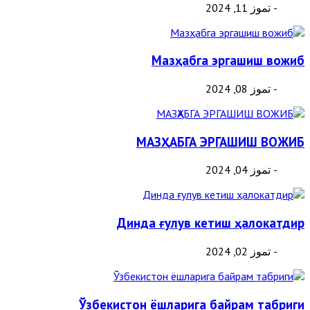
- تموز 11, 2024
Мазҳабга эргашиш вожиб
- تموز 08, 2024
МАЗҲАБГА ЭРГАШИШ ВОЖИБ
- تموز 04, 2024
Динда ғулув кетиш ҳалокатдир
- تموز 02, 2024
Ўзбекистон ёшларига байрам табриги