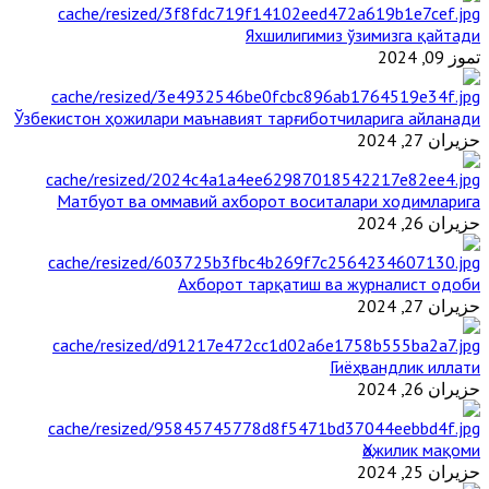
Яхшилигимиз ўзимизга қайтади
تموز 09, 2024
Ўзбекистон ҳожилари маънавият тарғиботчиларига айланади
حزيران 27, 2024
Матбуот ва оммавий ахборот воситалари ходимларига
حزيران 26, 2024
Ахборот тарқатиш ва журналист одоби
حزيران 27, 2024
Гиёҳвандлик иллати
حزيران 26, 2024
Ҳожилик мақоми
حزيران 25, 2024