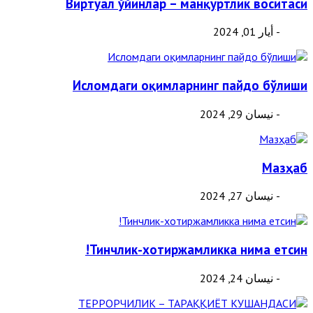
Виртуал ўйинлар – манқуртлик воситаси
- أيار 01, 2024
Исломдаги оқимларнинг пайдо бўлиши
- نيسان 29, 2024
Мазҳаб
- نيسان 27, 2024
Тинчлик-хотиржамликка нима етсин!
- نيسان 24, 2024