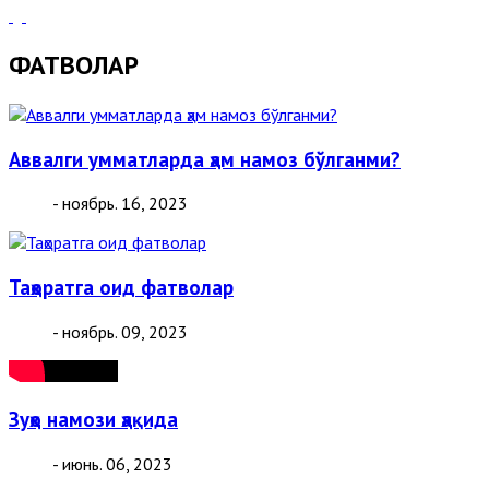
ФАТВОЛАР
Аввалги умматларда ҳам намоз бўлганми?
- ноябрь. 16, 2023
Таҳоратга оид фатволар
- ноябрь. 09, 2023
Зуҳо намози ҳақида
- июнь. 06, 2023