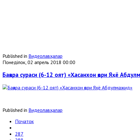
Published in
Видеолавҳалар
Понеділок, 02 апрель 2018 00:00
Бақара сураси (6-12 оят) «Ҳасанхон қори Яҳё Абду
Published in
Видеолавҳалар
Початок
287