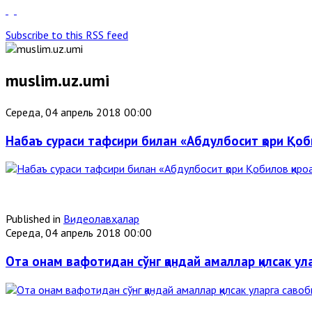
Subscribe to this RSS feed
muslim.uz.umi
Середа, 04 апрель 2018 00:00
Набаъ сураси тафсири билан «Абдулбосит қори Қоб
Published in
Видеолавҳалар
Середа, 04 апрель 2018 00:00
Ота онам вафотидан сўнг қандай амаллар қилсак у