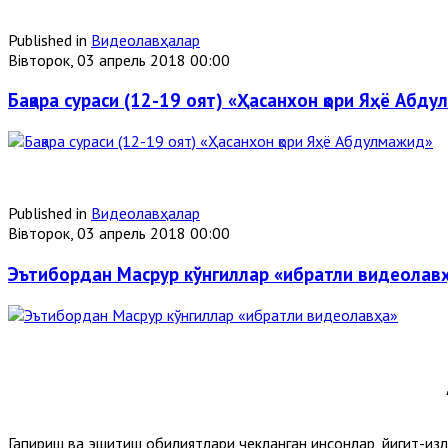
Published in
Видеолавҳалар
Вівторок, 03 апрель 2018 00:00
Бақара сураси (12-19 оят) «Ҳасанхон қори Яҳё Абд
Published in
Видеолавҳалар
Вівторок, 03 апрель 2018 00:00
Эътибордан Масрур кўнгиллар «ибратли видеолав
Гапириш ва эшитиш қобилиятлари чекланган инсонлар, йигит-қиз