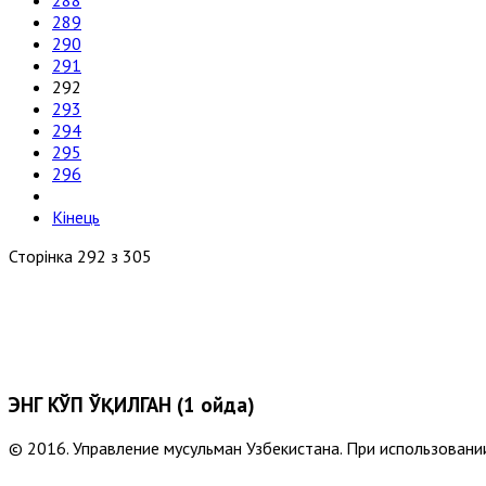
288
289
290
291
292
293
294
295
296
Кінець
Сторінка 292 з 305
ЭНГ КЎП ЎҚИЛГАН (1 ойда)
© 2016. Управление мусульман Узбекистана. При использовании