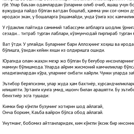
гўё. Улар баъзан одамлардан ўзларини олиб қочиб, яшаш учун б
вужудида пайдо бўлган вақтдан бошлаб, ҳамма уни соғ-омон дунё
иродаси экан, у бошқаларга ўхшамайди, унда ўзига хос камчилик
У гўдаклик пайтида самимий табассуми қалбларга шодлик ўрнига, 
сезади... титраб турган лаблари, кўзмунчоқдай пирпираб турган
Вақт ўтди. У улғайди. Буларнинг бари Аллоҳнинг хоҳиш ва ирод
бўлишга, ўзидан кейин яхши из қолдиришга ошиқди.
Юрагида олам-жаҳон меҳр жо бўлган бу беғубор инсонларнинг кў
мамнун бўлишмоқда. Уларда айрим жисмоний камчиликлар бўлса-д
қиладиганлардан кўра, уларнинг оқибати хайрли. Чунки уларда з
Эътибор беряпсизми, улар жуда ҳам бахтиёр, хурсандчиликлари
қилишяпти. Эртанги кунга умид, ишонч билан қарашяпти. Бу эът
беихтиёр эсга тушади:
Кимки бир кўнгли бузуқнинг хотирин шод айлагай,
Онча борким, Каъба вайрон бўлса обод айлагай.
Унутманг, бобомиз айтганларидек, ким кўнгли ўксик бир инсонни 