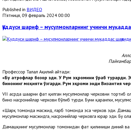
Published in
ВИДЕО
П'ятниця, 09 февраль 2024 00:00
Қуддуси шариф – мусулмонларнинг учинчи муқадд
Алло
Пайғамбар
Профессор Талал Ақилий айтади:
«Бу атрофлар бозор эди. У Рум эҳромини ўраб турарди. 
бинонинг моҳияти ўзгарди. Рум эҳроми энди Византия чер
VII асрда шаҳарни фатҳ қилган мусулмонлар черковни тортиб 
бино насронийлар черкови бўлиб турди. Буни қарангки, мусулм
«Шарқ томонда масжид, ғарб томонда эса черков эди. Дамашқ 
мусулмонлар масжидга, насронийлар черковга юрар эди. Бу ҳол
Дамашқнинг мусулмонлар томонидан фатҳ қилиниши диний ва мад