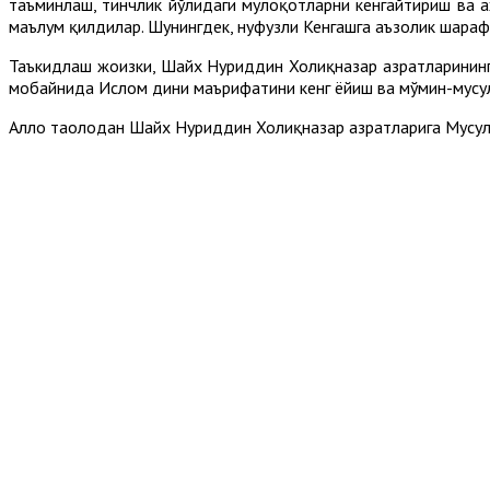
таъминлаш, тинчлик йўлидаги мулоқотларни кенгайтириш ва
маълум қилдилар. Шунингдек, нуфузли Кенгашга аъзолик шараф
Таъкидлаш жоизки, Шайх Нуриддин Холиқназар ҳазратларининг
мобайнида Ислом дини маърифатини кенг ёйиш ва мўмин-мусул
Аллоҳ таолодан Шайх Нуриддин Холиқназар ҳазратларига Мус