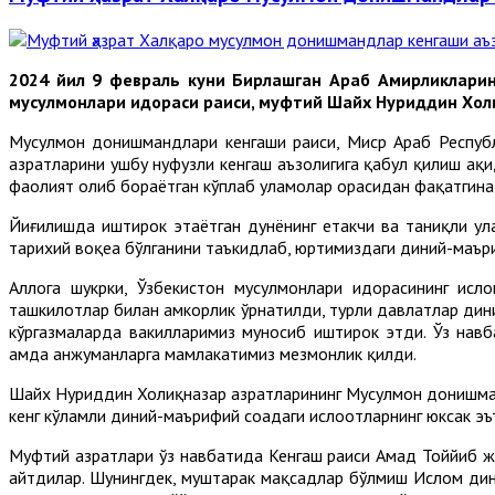
2024 йил 9 февраль куни Бирлашган Араб Амирликлари
мусулмонлари идораси раиси, муфтий Шайх Нуриддин Холи
Мусулмон донишмандлари кенгаши раиси, Миср Араб Респуб
ҳазратларини ушбу нуфузли кенгаш аъзолигига қабул қилиш ҳақ
фаолият олиб бораётган кўплаб уламолар орасидан фақатгина 
Йиғилишда иштирок этаётган дунёнинг етакчи ва таниқли у
тарихий воқеа бўлганини таъкидлаб, юртимиздаги диний-маъри
Аллоҳга шукрки, Ўзбекистон мусулмонлари идорасининг ис
ташкилотлар билан ҳамкорлик ўрнатилди, турли давлатлар ди
кўргазмаларда вакилларимиз муносиб иштирок этди. Ўз нав
ҳамда анжуманларга мамлакатимиз мезмонлик қилди.
Шайх Нуриддин Холиқназар ҳазратларининг Мусулмон донишман
кенг кўламли диний-маърифий соҳадаги ислоҳотларнинг юксак э
Муфтий ҳазратлари ўз навбатида Кенгаш раиси Аҳмад Тоййиб 
айтдилар. Шунингдек, муштарак мақсадлар бўлмиш Ислом дин