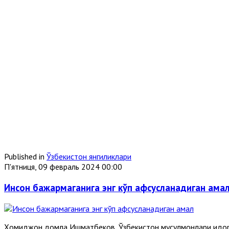
Published in
Ўзбекистон янгиликлари
П'ятниця, 09 февраль 2024 00:00
Инсон бажармаганига энг кўп афсусланадиган ама
Ҳомиджон домла Ишматбеков, Ўзбекистон мусулмонлари идор