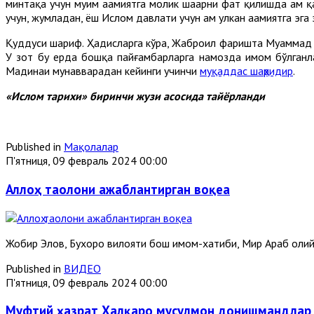
минтақа учун муҳим аҳамиятга молик шаҳарни фатҳ қилишда ҳам 
учун, жумладан, ёш Ислом давлати учун ҳам улкан аҳамиятга эга 
Қуддуси шариф. Ҳадисларга кўра, Жаброил фаришта Муҳаммад со
У зот бу ерда бошқа пайғамбарларга намозда имом бўлганлар
Мадинаи мунавварадан кейинги учинчи
муқаддас шаҳридир
.
«Ислом тарихи» биринчи жузи асосида тайёрланди
Published in
Мақолалар
П'ятниця, 09 февраль 2024 00:00
Аллоҳ таолони ажаблантирган воқеа
Жобир Элов, Бухоро вилояти бош имом-хатиби, Мир Араб оли
Published in
ВИДЕО
П'ятниця, 09 февраль 2024 00:00
Муфтий ҳазрат Халқаро мусулмон донишмандлар к