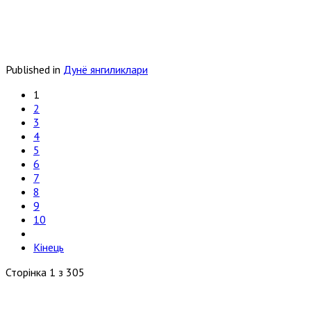
Published in
Дунё янгиликлари
1
2
3
4
5
6
7
8
9
10
Кінець
Сторінка 1 з 305