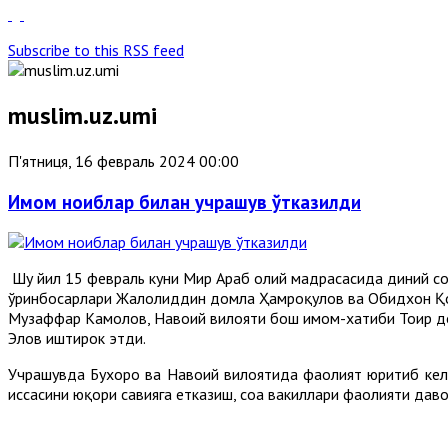
Subscribe to this RSS feed
muslim.uz.umi
П'ятниця, 16 февраль 2024 00:00
Имом ноиблар билан учрашув ўтказилди
Шу йил 15 февраль куни Мир Араб олий мадрасасида диний соҳ
ўринбосарлари Жалолиддин домла Ҳамроқулов ва Обидхон Қо
Музаффар Камолов, Навоий вилояти бош имом-хатиби Тоҳир д
Элов иштирок этди.
Учрашувда Бухоро ва Навоий вилоятида фаолият юритиб кела
ҳиссасини юқори савияга етказиш, соҳа вакиллари фаолияти д