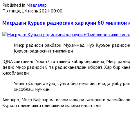
Published in
Мақолалар
П'ятниця, 14 июнь 2024 00:00
Мисрдаги Қуръон радиосини ҳар куни 60 миллион 
Миср радиоси раҳбари Муҳаммад Нур Қуръон радиосин
Қуръон радиосини тинглайди.
IQNA сайтининг “Youm7”га таяниб хабар беришича, Миср ради
деди: Миср радиоси 8 та радиоканалдан иборат. Ҳар бир кан
ҳисобланади.
Унинг сўзларига кўра, сўнгги бир неча йил ичида ушбу р
ҳисоблаш мумкин.
Aввалроқ, Миср Вақфлар ва ислом ишлари вазирлиги расмийлар
Қуръон олими ишга олинишини маълум қилган эди.