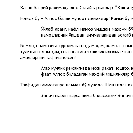
Ҳасан Басрий раҳимаҳуллоҳ ўзи айтарканлар:
“Киши г
Намоз бу – Аллоҳ билан мулоқот демакдир! Кимки бу му
Ўйлаб қаранг, нафл намоз ўқишдан маҳрум 
намозларини ўқишдан, зиммаларидан вожиб и
Бомдод намозига туролмаган одам ҳам, жамоат намоз
туяётган одам ҳам, ота-онасига яхшилик қилолмаётган
амалларини тафтиш қилсин!
Агар кунлик режангизда икки ракат чошгоҳ 
фақат Аллоҳ биладиган махфий яхшиликлар бў
Тавфиқдан қимматлироқ неъмат йўқ дунёда. Шунингдек их
Энг ачинарли нарса нима биласизми? Энг ачи