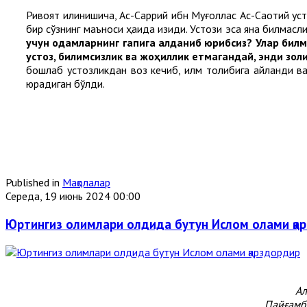
Ривоят қилинишича, Ас-Саррий ибн Муғоллас Ас-Сақотий уст
бир сўзнинг маъноси ҳақида қизиқди. Устози эса яна билмас
учун одамларнинг гапига алданиб юрибсиз? Улар бил
устоз, билимсизлик ва жоҳиллик етмагандай, энди зо
бошлаб устозликдан воз кечиб, илм толибига айланди ва
юрадиган бўлди.
Published in
Мақолалар
Середа, 19 июнь 2024 00:00
Юртингиз олимлари олдида бутун Ислом олами қа
Ал
Пайғамба