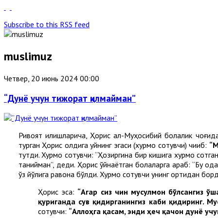
Subscribe to this RSS feed
muslimuz
Четвер, 20 июнь 2024 00:00
“Дунё учун тижорат қилмайман”
Ривоят қилишларича, Ҳорис ал-Муҳосибий болалик чоғида
турган Ҳорис олдига уйнинг эгаси (хурмо сотувчи) чиқиб:
“М
тутди. Хурмо сотувчи: “Ҳозиргина бир кишига хурмо сотга
танийман”, деди. Ҳорис ўйнаётган болаларга қараб: “Бу о
ўз йўлига равона бўлди. Хурмо сотувчи унинг ортидан борд
Ҳорис эса:
“Агар сиз чин мусулмон бўлсангиз ў
қуриганда сув қидирганингиз каби қидиринг. М
сотувчи:
“Аллоҳга қасам, энди ҳеч қачон дунё уч