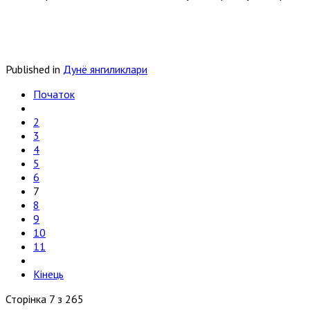
Published in
Дунё янгиликлари
Початок
2
3
4
5
6
7
8
9
10
11
Кінець
Сторінка 7 з 265