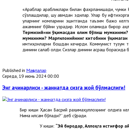
«Араблар арабликлари билан фахрланишади, чунки Қ
сўзлашдилар, шу қавмдан эдилар. Улар бу ифтихорг
уларнинг номларини эшитганда таъзим бажо келти
ажамнинг бўйни узрадир. Ислом оламида бирор аҳли
Термизий»ни ўқимасдан олим бўлиш мумкинми?
мумкинми? Марғилонийнинг китобини ўқимаган
имтиҳонларни бошдан кечирди. Коммунист тузум та
динини сақлаб қолди. Сизлар динини асраш борасида б
Published in
Мақолалар
Середа, 19 июнь 2024 00:00
Энг ачинарлиси - жаннатда сизга жой бўлмаслиги!
Бир киши Ҳасан Басрий раҳимаҳуллоҳнинг олдига кел
Нима қилсам бўлади?” деб сўради.
У киши:
“Эй биродар, Аллоҳга истиғфор айт