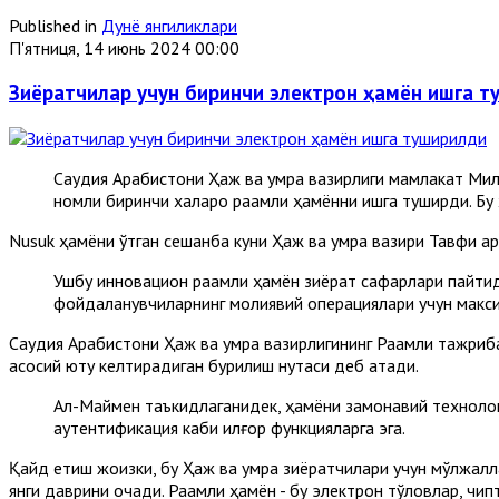
Published in
Дунё янгиликлари
П'ятниця, 14 июнь 2024 00:00
Зиёратчилар учун биринчи электрон ҳамён ишга 
Саудия Aрабистони Ҳаж ва умра вазирлиги мамлакат Милл
номли биринчи халқаро рақамли ҳамённи ишга туширди. Бу 
Nusuk ҳамёни ўтган сешанба куни Ҳаж ва умра вазири Тавфиқ 
Ушбу инновацион рақамли ҳамён зиёрат сафарлари пайтид
фойдаланувчиларнинг молиявий операциялари учун макс
Саудия Aрабистони Ҳаж ва умра вазирлигининг Рақамли тажри
асосий ютуқ келтирадиган бурилиш нуқтаси деб атади.
Aл-Маймен таъкидлаганидек, ҳамёни замонавий технолог
аутентификация каби илғор функцияларга эга.
Қайд етиш жоизки, бу Ҳаж ва умра зиёратчилари учун мўлжаллан
янги даврини очади. Рақамли ҳамён - бу электрон тўловлар, ч