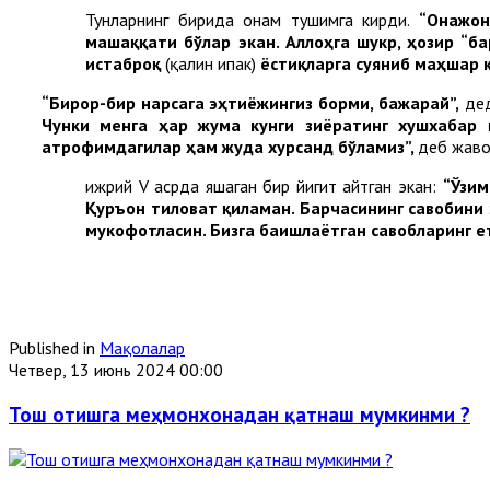
Тунларнинг бирида онам тушимга кирди.
“Онажон
машаққати бўлар экан. Аллоҳга
шукр
,
ҳозир
“
ба
истаброқ
(қалин ипак)
ёстиқларга суяниб маҳшар 
“Бирор-бир нарсага эҳтиёжингиз борми, бажарай”,
дед
Чунки менга ҳар жума кунги зиёратинг хушхабар қи
атрофимдагилар ҳам жуда хурсанд бўламиз”,
деб жаво
Ҳижрий V асрда яшаган бир йигит айтган экан:
“Ўзим
Қуръон тиловат қиламан. Барчасининг савобини э
мукофотласин. Бизга бағишлаётган савобларинг е
Published in
Мақолалар
Четвер, 13 июнь 2024 00:00
Тош отишга меҳмонхонадан қатнаш мумкинми ?