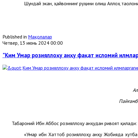
Шундай экан, ҳайвоннинг руҳини олиш Аллоҳ таолони
Published in
Мақолалар
Четвер, 13 июнь 2024 00:00
"Ким Умар розияллоҳу анҳу фақат исломий илмларг
Ал
Пайғамба
Табароний Ибн Аббос розияллоҳу анҳудан ривоят қилади:
«Умар ибн Хаттоб розияллоҳу анҳу Жобияда хутба