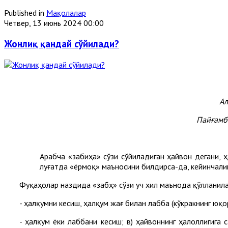
Published in
Мақолалар
Четвер, 13 июнь 2024 00:00
Жонлиқ қандай сўйилади?
Ал
Пайғамба
Арабча «забиҳа» сўзи сўйиладиган ҳайвон дегани, 
луғатда «ёрмоқ» маъносини билдирса-да, кейинчали
Фуқаҳолар наздида «забҳ» сўзи уч хил маънода қўлланил
- ҳалқумни кесиш, ҳалқум жағ билан лабба (кўкракнинг юқо
- ҳалқум ёки лаббани кесиш; в) ҳайвоннинг ҳалоллигига