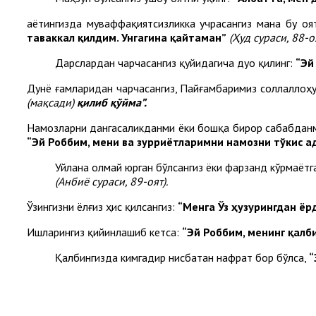
Ҳаётингизда муваффақиятсизликка учрасангиз мана бу оя
таваккал қилдим. Унгагина қайтаман”
(Ҳуд сураси
,
88-о
Дарслардан чарчасангиз қуйидагича дуо қилинг:
“Эй
Дунё ғамларидан чарчасангиз, Пайғамбаримиз соллаллоҳу
(мақсади)
қилиб қўйма”.
Намозларни дангасаликданми ёки бошқа бирор сабабданми
“Эй Роббим, мени ва зурриётларимни намозни тўкис ад
Уйлана олмай юрган бўлсангиз ёки фарзанд кўрмаётга
(Анбиё сураси, 89-оят).
Ўзингизни ёлғиз ҳис қилсангиз:
“Менга Ўз ҳузурингдан ёр
Ишларингиз қийинлашиб кетса:
“Эй Роббим, менинг қалб
Қалбингизда кимгадир нисбатан нафрат бор бўлса,
“