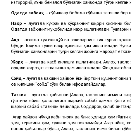
изтирорий, яъни бемалол бўлмаган ҳайвонда тўғри келган
Одатда забоиҳ
– сўйишлар бобида сўйишга тегишли бир н
Наҳр
– луғатда кўкрак ва кўкракнинг юқори қисмини би
Одатда забҳнинг муқобилида наҳр ишлатилади. Туяларни 
Ақр
– аслида туя ёки қўй ва эчкиларнинг тик турган ҳол
бўлди. Гоҳида туяни наҳр қилишга ҳам ишлатилади. Чунк
бўлмаган ҳайвонларни тўғри келган жойига жароҳат етказ
Жарҳ
– луғатда касб қилишга ишлатилади. Аллоҳ таоло:
орқали жароҳат етказишга ҳам ишлатилади. Фиқҳ китобл
Сойд
– луғатда вахший ҳайвон ёки йиртқич қушнинг овни 
ов қилишни “сойд” сўзи билан ифодалайдилар.
Тазкия
– луғатда ҳайвонни (Аллоҳ таолонинг исмини зикр
гўштини ейиш ҳалоллигига шаръий сабаб ҳамда гўшти е
шаръий сабаб «тазкия» дейилади. Соддароқ қилиб айтганд
Агар ҳайвон чўчқа каби тирик ва ўлик ҳолида ҳам гўшти е
ҳам, терисини ҳам, суягини ҳам покламайди. Агар айиқ, х
нопок ҳайвонлар бўлса, Аллоҳ таолонинг исми билан сўйи