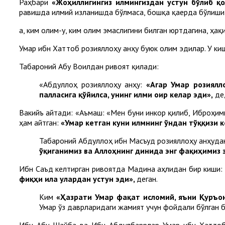
Раҳбари
«Жоҳиллигингиз илмингиздан устун бўлиб қ
равишда илмий изланишда бўлмаса, бошқа қаерда бўлиши
Ҳа, ким олим-у, ким олим эмаслигини билган юртдагина, ҳ
Умар ибн Хаттоб розияллоҳу анҳу буюк олим эдилар. У ки
Табароний Абу Воилдан ривоят қилади:
«Абдуллоҳ розияллоҳу анҳу:
«Агар Умар розиялл
палласига қўйилса, унинг илми оғир келар эди»,
де
Вакийъ айтади: «Аъмаш: «Мен буни инкор қилиб, Иброҳимн
ҳам айтган:
«Умар кетган куни илмнинг ўндан тўққизи 
Табароний Абдуллоҳ ибн Масъуд розияллоҳу анҳудан
ўқиганимиз ва Аллоҳнинг динида энг фақиҳимиз 
Ибн Саъд келтирган ривоятда Мадина аҳлидан бир киши
фиқҳи ила улардан устун эди»,
деган.
Ким
«Ҳазрати Умар фақат исломий, яъни Қуръон
Умар ўз даврларидаги жамият учун фойдали бўлган б