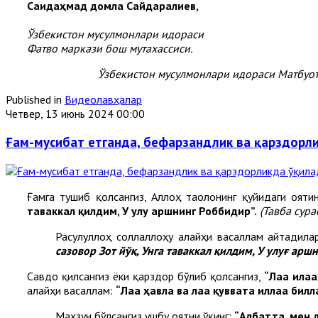
Саидаҳмад домла Сайдаралиев,
Ўзбекистон мусулмонлари идораси
Фатво маркази бош мутахассиси.
Ўзбекистон мусулмонлари идораси Матбуот
Published in
Видеолавҳалар
Четвер, 13 июнь 2024 00:00
Ғам-мусибат етганда, бефарзандлик ва қарздорл
Ғамга тушиб қолсангиз, Аллоҳ таолонинг қуйидаги ояти
таваккал қилдим, У улуғ аршнинг Роббидир”.
(Тавба сура
Расулуллоҳ соллаллоҳу алайҳи васаллам айтадила
сазовор Зот йўқ, Унга таваккал қилдим, У улуғ арш
Савдо қилсангиз ёки қарздор бўлиб қолсангиз,
“Лаа илаа
алайҳи васаллам:
“Лаа ҳавла ва лаа қуввата иллаа бил
Маҳзун бўлсангиз ушбу оятни ўқинг:
“Албатта, мен 