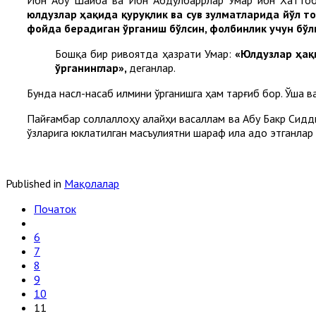
Ибн Абу Шайба ва Ибн Абдулбаррлар Умар ибн Хаттоб р
юлдузлар ҳақида қуруқлик ва сув зулматларида йўл то
фойда берадиган ўрганиш бўлсин, фолбинлик учун бўл
Бошқа бир ривоятда ҳазрати Умар:
«Юлдузлар ҳақи
ўрганинглар»,
деганлар.
Бунда насл-насаб илмини ўрганишга ҳам тарғиб бор. Ўша в
Пайғамбар соллаллоҳу алайҳи васаллам ва Абу Бакр Сидд
ўзларига юклатилган масъулиятни шараф ила адо этганлар 
Published in
Мақолалар
Початок
6
7
8
9
10
11