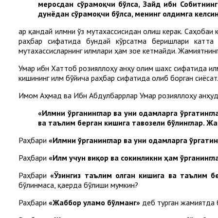
меросдан сўрамоқчи бўлса, Зайд ибн Собитнинг
дунёдан сўрамоқчи бўлса, менинг олдимга келсин
Ҳар қандай илмни ўз мутахассисидан олиш керак. Саҳобаи
раҳбар сифатида бундай кўрсатма беришлари катта а
мутахассисларнинг илмлари ҳам зое кетмайди. Жамиятнинг
Умар ибн Хаттоб розияллоҳу анҳу олим шахс сифатида илм
кишининг илм бўйича раҳбар сифатида олиб борган сиёсат
Имом Аҳмад ва Ибн Абдулбаррлар Умар розияллоҳу анҳуд
«Илмни ўрганинглар ва уни одамларга ўргатингла
ва таълим берган кишига тавозели бўлинглар. Жа
Раҳбари
«Илмни ўрганинглар ва уни одамларга ўргатин
Раҳбари
«Илм учун виқор ва сокинликни ҳам ўрганингл
Раҳбари
«Ўзингиз таълим олган кишига ва таълим б
бўлинмаса, қаерда бўлиши мумкин?
Раҳбари
«Жаббор уламо бўлманг»
деб турган жамиятда б