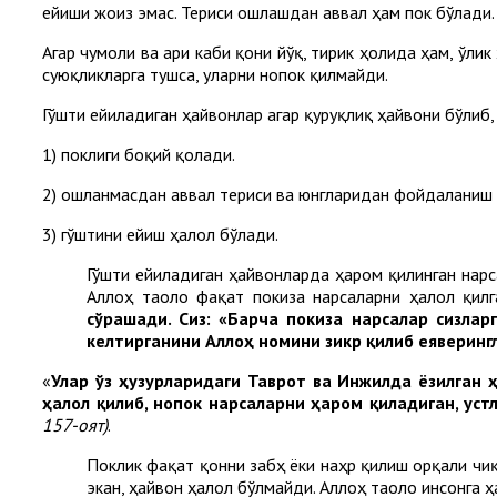
ейиши жоиз эмас. Териси ошлашдан аввал ҳам пок бўлади.
Агар чумоли ва ари каби қони йўқ, тирик ҳолида ҳам, ўлик
суюқликларга тушса, уларни нопок қилмайди.
Гўшти ейиладиган ҳайвонлар агар қуруқлиқ ҳайвони бўлиб, 
1) поклиги боқий қолади.
2) ошланмасдан аввал териси ва юнгларидан фойдаланиш
3) гўштини ейиш ҳалол бўлади.
Гўшти ейиладиган ҳайвонларда ҳаром қилинган нарс
Аллоҳ таоло фақат покиза нарсаларни ҳалол қилг
сўрашади. Сиз: «Барча покиза нарсалар сизлар
келтирганини Аллоҳ номини зикр қилиб еяверингл
«
Улар ўз ҳузурларидаги Таврот ва Инжилда ёзилган 
ҳалол қилиб, нопок нарсаларни ҳаром қиладиган, ус
157-оят)
.
Поклик фақат қонни забҳ ёки наҳр қилиш орқали чи
экан, ҳайвон ҳалол бўлмайди. Аллоҳ таоло инсонга 