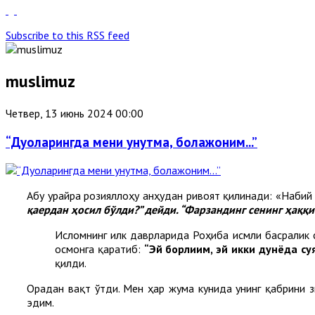
Subscribe to this RSS feed
muslimuz
Четвер, 13 июнь 2024 00:00
“Дуоларингда мени унутма, болажоним...”
Абу Ҳурайра розияллоҳу анҳудан ривоят қилинади: «Набий
қаердан ҳосил бўлди?” дейди. “Фарзандинг сенинг ҳаққ
Исломнинг илк даврларида Роҳиба исмли басралик с
осмонга қаратиб:
“Эй борлиғим, эй икки дунёда с
қилди.
Орадан вақт ўтди. Мен ҳар жума кунида унинг қабрини з
эдим.