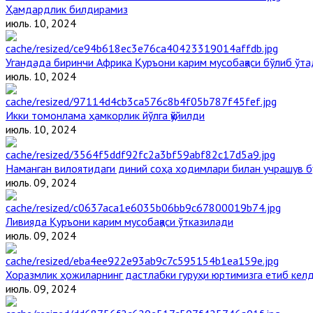
Ҳамдардлик билдирамиз
июль. 10, 2024
Угандада биринчи Aфрика Қуръони карим мусобақаси бўлиб ўта
июль. 10, 2024
Икки томонлама ҳамкорлик йўлга қўйилди
июль. 10, 2024
Наманган вилоятидаги диний соҳа ходимлари билан учрашув б
июль. 09, 2024
Ливияда Қуръони карим мусобақаси ўтказилади
июль. 09, 2024
Хоразмлик ҳожиларнинг дастлабки гуруҳи юртимизга етиб кел
июль. 09, 2024