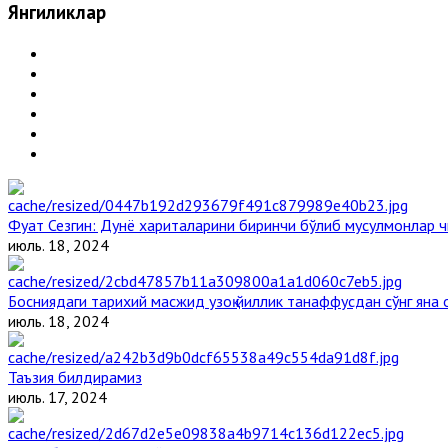
Янгиликлар
Фуат Сезгин: Дунё хариталарини биринчи бўлиб мусулмонлар ч
июль. 18, 2024
Босниядаги тарихий масжид узоқ йиллик танаффусдан сўнг яна
июль. 18, 2024
Таъзия билдирамиз
июль. 17, 2024