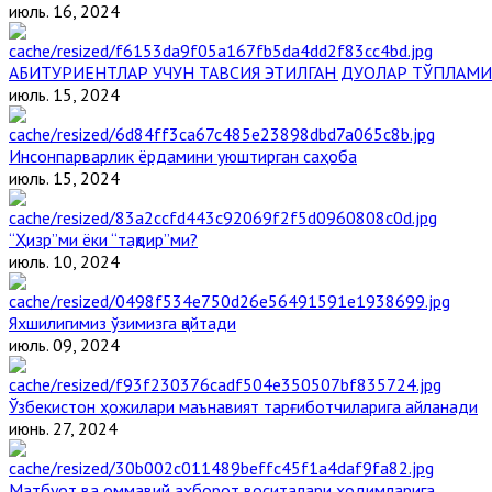
июль. 16, 2024
АБИТУРИЕНТЛАР УЧУН ТАВСИЯ ЭТИЛГАН ДУОЛАР ТЎПЛАМИ
июль. 15, 2024
Инсонпарварлик ёрдамини уюштирган саҳоба
июль. 15, 2024
“Ҳизр”ми ёки “тақдир”ми?
июль. 10, 2024
Яхшилигимиз ўзимизга қайтади
июль. 09, 2024
Ўзбекистон ҳожилари маънавият тарғиботчиларига айланади
июнь. 27, 2024
Матбуот ва оммавий ахборот воситалари ходимларига