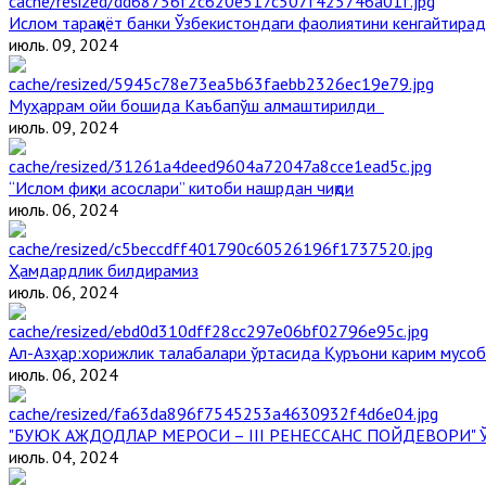
Ислом тараққиёт банки Ўзбекистондаги фаолиятини кенгайтира
июль. 09, 2024
Муҳаррам ойи бошида Каъбапўш алмаштирилди
июль. 09, 2024
“Ислом фиқҳи асослари” китоби нашрдан чиқди
июль. 06, 2024
Ҳамдардлик билдирамиз
июль. 06, 2024
Aл-Aзҳар:хорижлик талабалари ўртасида Қуръони карим мусоб
июль. 06, 2024
"БУЮК АЖДОДЛАР МЕРОСИ – III РЕНЕССАНС ПОЙДЕВОРИ
июль. 04, 2024