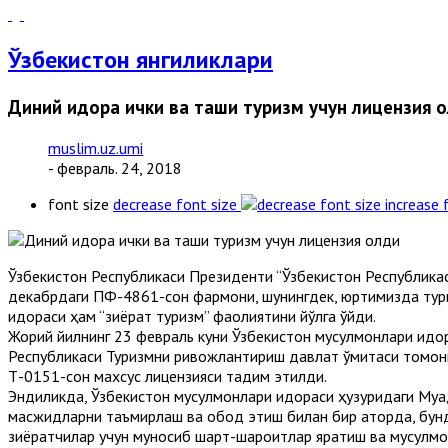
Ўзбекистон янгиликлари
Диний идора ички ва ташқи туризм учун лицензия 
muslim.uz.umi
- февраль. 24, 2018
font size
decrease font size
increase 
Ўзбекистон Республикаси Президенти “Ўзбекистон Республика
декабрдаги ПФ-4861-сон фармони, шунингдек, юртимизда тури
идораси ҳам “зиёрат туризм” фаолиятини йўлга қўйди.
Жорий йилнинг 23 февраль куни Ўзбекистон мусулмонлари идор
Республикаси Туризмни ривожлантириш давлат қўмитаси томони
Т-0151-сон махсус лицензияси тақдим этилди.
Эндиликда, Ўзбекистон мусулмонлари идораси ҳузуридаги Муқа
масжидларни таъмирлаш ва обод этиш билан бир қаторда, бунд
зиёратчилар учун муносиб шарт-шароитлар яратиш ва мусулмон