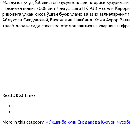
Маълумот учун, Ўзбекистон мусулмонлари идораси ҳузуридаги
Президентининг 2008 йил 7 августдаги ПҚ 938 – сонли Қарори
ривожига улкан ҳисса қўшган буюк уламо ва азиз авлиёларнин
Абдухолиқ Ғиждувоний, Баҳоуддин Нақшбанд, Хожа Аҳрор Валий
талаб даражасида сақлаш ва ободонлаштириш, уларнинг инфр
Read
5053
times
More in this category:
« Якшанба куни Сирдарёда Қуръон мусоба