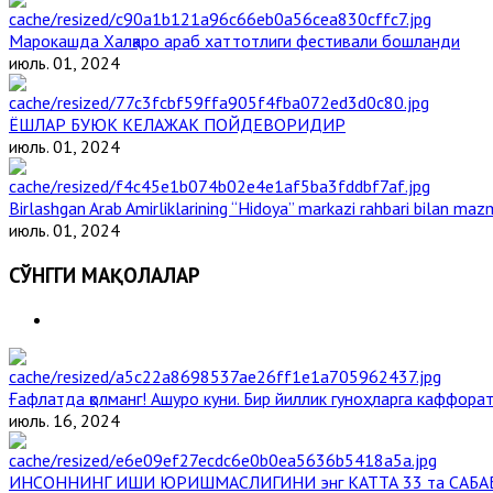
Марокашда Халқаро араб хаттотлиги фестивали бошланди
июль. 01, 2024
ЁШЛАР БУЮК КЕЛАЖАК ПОЙДЕВОРИДИР
июль. 01, 2024
Birlashgan Arab Amirliklarining “Hidoya” markazi rahbari bilan mazm
июль. 01, 2024
СЎНГГИ МАҚОЛАЛАР
Ғафлатда қолманг! Ашуро куни. Бир йиллик гуноҳларга каффорат,
июль. 16, 2024
ИНСОННИНГ ИШИ ЮРИШМАСЛИГИНИ энг КАТТА 33 та САБА