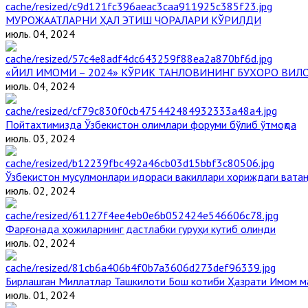
МУРОЖААТЛАРНИ ҲАЛ ЭТИШ ЧОРАЛАРИ КЎРИЛДИ
июль. 04, 2024
«ЙИЛ ИМОМИ – 2024» КЎРИК ТАНЛОВИНИНГ БУХОРО ВИЛ
июль. 04, 2024
Пойтахтимизда Ўзбекистон олимлари форуми бўлиб ўтмоқда
июль. 03, 2024
Ўзбекистон мусулмонлари идораси вакиллари хориждаги ватан
июль. 02, 2024
Фарғонада ҳожиларнинг дастлабки гуруҳи кутиб олинди
июль. 02, 2024
Бирлашган Миллатлар Ташкилоти Бош котиби Ҳазрати Имом 
июль. 01, 2024