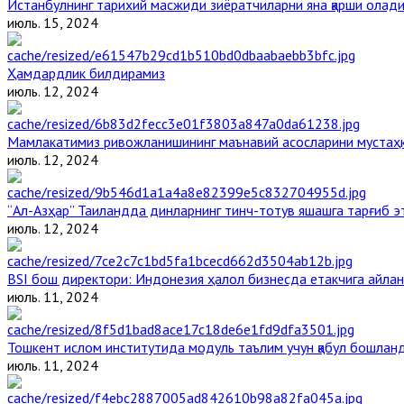
Истанбулнинг тарихий масжиди зиёратчиларни яна қарши олад
июль. 15, 2024
Ҳамдардлик билдирамиз
июль. 12, 2024
Мамлакатимиз ривожланишининг маънавий асосларини мустаҳка
июль. 12, 2024
“Ал-Азҳар” Таиландда динларнинг тинч-тотув яшашга тарғиб 
июль. 12, 2024
BSI бош директори: Индонезия ҳалол бизнесда етакчига айлан
июль. 11, 2024
Тошкент ислом институтида модуль таълим учун қабул бошлан
июль. 11, 2024