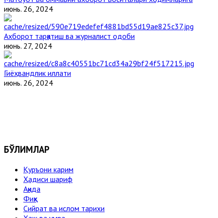
июнь. 26, 2024
Ахборот тарқатиш ва журналист одоби
июнь. 27, 2024
Гиёҳвандлик иллати
июнь. 26, 2024
БЎЛИМЛАР
Қуръони карим
Ҳадиси шариф
Ақида
Фиқҳ
Сийрат ва ислом тарихи
Ҳаж ва умра