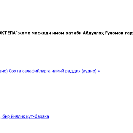
ОҚТЕПА" жоме масжиди имом-хатиби Абдуллоҳ Ғуломов та
удио)
Сохта салафийларга илмий раддия (аудио) »
, бир йиллик қут-барака