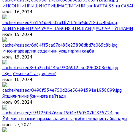
ИНСОННИНГ ИШИ ЮРИШМАСЛИГИНИ энг КАТТА 33 та САБА
июль. 16, 2024
АБИТУРИЕНТЛАР УЧУН ТАВСИЯ ЭТИЛГАН ДУОЛАР ТЎПЛАМИ
июль. 15, 2024
Инсонпарварлик ёрдамини уюштирган саҳоба
июль. 15, 2024
“Ҳизр”ми ёки “тақдир”ми?
июль. 10, 2024
Яхшилигимиз ўзимизга қайтади
июль. 09, 2024
Ўзбекистон ҳожилари маънавият тарғиботчиларига айланади
июнь. 27, 2024