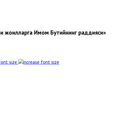
чи жоҳилларга Имом Бутийнинг раддияси»
font size