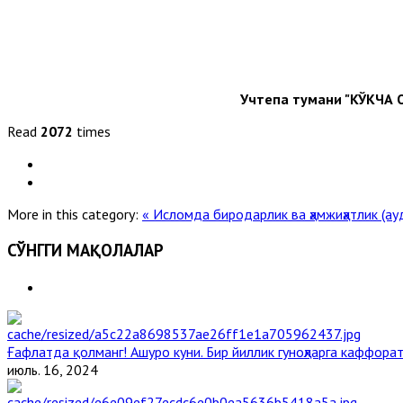
Учтепа тумани "КЎКЧА 
Read
2072
times
More in this category:
« Исломда биродарлик ва ҳамжиҳатлик (а
СЎНГГИ МАҚОЛАЛАР
Ғафлатда қолманг! Ашуро куни. Бир йиллик гуноҳларга каффорат
июль. 16, 2024