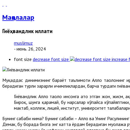
Мақолалар
Гиёҳвандлик иллати
muslimuz
- июнь. 26, 2024
font size
decrease font size
increase 
Муқаддас динимизнинг барҳаёт таълимоти Аллоҳ таолонинг ир
берадиган турли зарарли ичимликлардан, барча турдаги гиёҳва
Гиёҳвандлик Аллоҳ таолo инсонга ато этган жон, жисм, 
Бироқ, шунга қарамай, бу нарсалар кўпайса кўпайяптики
мактаб, коллеж, лицей, институт, университет талабалари
Бунинг сабаби нима? Бунинг сабаби – Аллоҳ ва Унинг Расулини
Демак, бу борада бизга энг катта ёрдам берадиган муолажа р
керак, чунки инсон ўз нафсини жиловлай олсагина бу ажал оғу