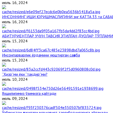
июль. 16, 2024
ИНСОННИНГ ИШИ ЮРИШМАСЛИГИНИ энг КАТТА 33 та САБА
июль. 16, 2024
АБИТУРИЕНТЛАР УЧУН ТАВСИЯ ЭТИЛГАН ДУОЛАР ТЎПЛАМИ
июль. 15, 2024
Инсонпарварлик ёрдамини уюштирган саҳоба
июль. 15, 2024
“Ҳизр”ми ёки “тақдир”ми?
июль. 10, 2024
Яхшилигимиз ўзимизга қайтади
июль. 09, 2024
Ўзбекистон ҳожилари маънавият тарғиботчиларига айланади