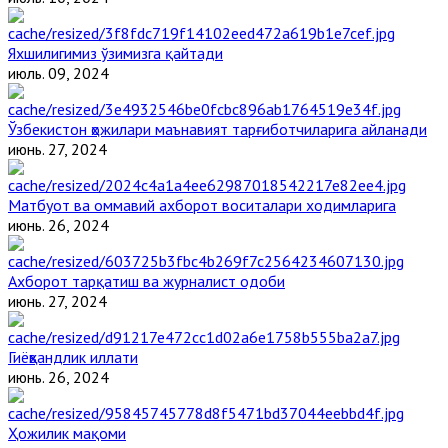
Яхшилигимиз ўзимизга қайтади
июль. 09, 2024
Ўзбекистон ҳожилари маънавият тарғиботчиларига айланади
июнь. 27, 2024
Матбуот ва оммавий ахборот воситалари ходимларига
июнь. 26, 2024
Ахборот тарқатиш ва журналист одоби
июнь. 27, 2024
Гиёҳвандлик иллати
июнь. 26, 2024
Ҳожилик мақоми