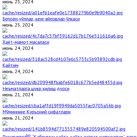
июнь. 25, 2024
Бепоён чўллар, кенг яйловлар ўлкаси
июнь. 25, 2024
Ҳаёт-мамот масаласи
июнь. 24, 2024
Қайтим
июнь. 24, 2024
Неъматларга шукр қилиш дуоси
июнь. 21, 2024
Мўминнинг Қуръоний сифатлари
июнь. 21, 2024
Расулуллоҳ ﷺ “Қабримни қайта-қайта зиёрат қилманглар” де