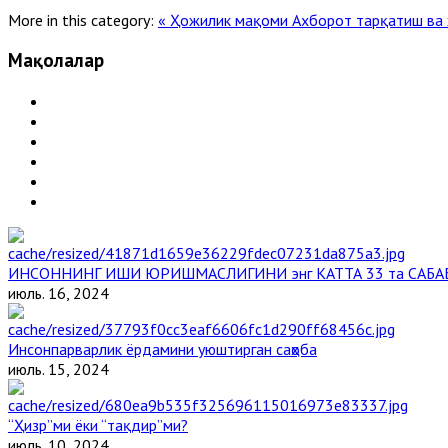
More in this category:
« Ҳожилик мақоми
Ахборот тарқатиш ва
Мақолалар
ИНСОННИНГ ИШИ ЮРИШМАСЛИГИНИ энг КАТТА 33 та САБА
июль. 16, 2024
Инсонпарварлик ёрдамини уюштирган саҳоба
июль. 15, 2024
“Ҳизр”ми ёки “тақдир”ми?
июль. 10, 2024