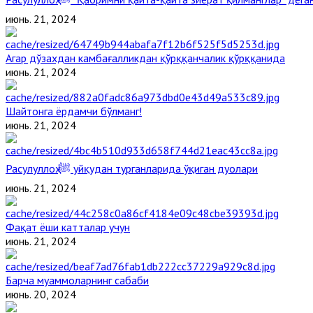
июнь. 21, 2024
Агар дўзахдан камбағалликдан қўрққанчалик қўрққанида
июнь. 21, 2024
Шайтонга ёрдамчи бўлманг!
июнь. 21, 2024
Расулуллоҳ ﷺ уйқудан турганларида ўқиган дуолари
июнь. 21, 2024
Фақат ёши катталар учун
июнь. 21, 2024
Барча муаммоларнинг сабаби
июнь. 20, 2024