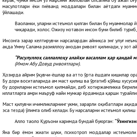
маҳсулотлари ёки гиёҳванд моддалари билан ҳаётдаги муам
ўйлашади.
Ваҳоланки, уларни истеъмол қилган билан бу муаммолар 
чиқаради, холос. Ожизу нотавон инсон буни билиб туриб
Инсонга зарар келтирувчи нарсалардан айниқса энг улуғ неъм
ҳақда Умму Салама разияллоҳу анҳодан ривоят қилинади, у зот а
“Расулуллоҳ саллаллоҳу алайҳи васаллам ҳар қандай 
(Имом Абу Довуд ривоятлари).
Ҳозирда айрим ўқувчи-ёшлар ва ҳатто ўрта ёшдаги кишилар ор
Бу дори воситаларида ҳам маст қилиш ва ўргатиб қўйиш хусус
бу дориларни истеъмол қилмайди, деб хотиржамликка берилиш 
иллатларга амри маъруф наҳйи мункар ёрдамида қарши турайли
Маст қилувчи ичимликларнинг ҳукми, зарарли оқибатлари ҳақидаг
эса тезда) ўлимга олиб келади. Бу нарсаларни истеъмол қилиш б
Аллоҳ таоло Қуръони каримда бундай буюрган:
“Ўзингизн
Яна бир ёмон жиҳати шуки, психотроп моддалар истеъмоли