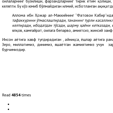
оилаларнинг бузилиши, фарзандларнинг тирик етим қолиши,
келяпти. Бу кўз юмиб бўлмайдиган илмий, исботланган ҳақиқатд
Аллома ибн Ҳожар ал-Маккийнинг “Фатовои Кабир”ид
тафаккурини ўтмаслаштиради, тананинг турли касалликл
келтиради, ибодатдан тўсади, шарму ҳаёни кетказади, 
ялқов, камғайрат, оилага бепарво, ҳамиятсиз, жинсий за
Инсон ҳаётига хавф туғдирадиган , айниқса, ёшлар ҳаётига ра
Зеро, миллатимиз, динимиз, яшаётган жамиятимиз учун за
бурчимиздир.
Read
4854
times