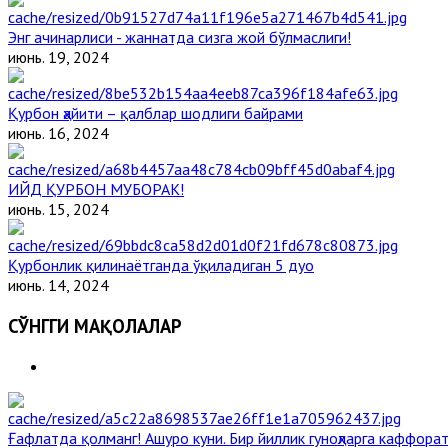
Энг ачинарлиси - жаннатда сизга жой бўлмаслиги!
июнь. 19, 2024
Қурбон ҳайити – қалблар шодлиги байрами
июнь. 16, 2024
ИЙД ҚУРБОН МУБОРАК!
июнь. 15, 2024
Қурбонлик қилинаётганда ўқиладиган 5 дуо
июнь. 14, 2024
СЎНГГИ МАҚОЛАЛАР
Ғафлатда қолманг! Ашуро куни. Бир йиллик гуноҳларга каффорат