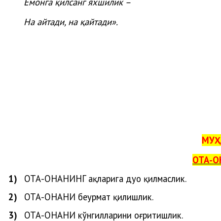
Ёмонга қилсанг яхшилик –
На айтади, на қайтади».
МУҲ
ОТА-О
1)
ОТА-ОНАНИ
НГ
ҳақларига
дуо
қилмаслик
.
2)
ОТА-ОНАНИ беҳурмат қилишлик.
3)
ОТА-ОНАНИ кўнгилларини оғритишлик.