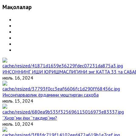
Мақолалар
ИНСОННИНГ ИШИ ЮРИШМАСЛИГИНИ энг КАТТА 33 та САБА
июль. 16, 2024
Инсонпарварлик ёрдамини уюштирган саҳоба
июль. 15, 2024
“Ҳизр”ми ёки “тақдир”ми?
июль. 10, 2024