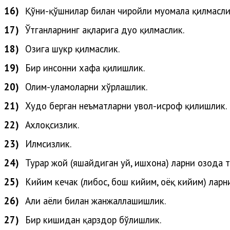
16)
Қўни-қўшнилар билан чиройли муомала қилмасли
17)
Ўтганларнинг ҳақларига дуо қилмаслик.
18)
Озига шукр қилмаслик.
19)
Бир инсонни хафа қилишлик.
20)
Олим-уламоларни
хўрлашлик
.
21)
Худо
берган
неъматларни
увол-исроф
қилишлик
.
22)
Ахлоқсизлик.
23)
Илмсизлик.
24)
Турар жой (яшайдиган уй, ишхона) ларни озода т
25)
Кийим кечак (либос, бош кийим, оёқ кийим) ларн
26)
Аҳли
аёли
билан
жанжаллашишлик
.
27)
Бир кишидан қарздор бўлишлик.