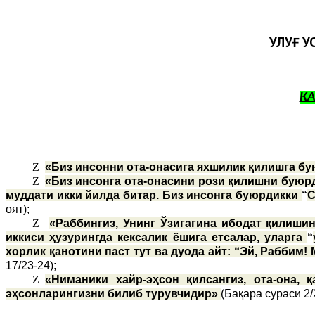
УЛУҒ У
К
Z
«Биз инсонни ота-онасига яхшилик қилишга бу
Z
«Биз инсонга ота-онасини рози қилишни буюрд
муддати икки йилда битар. Биз инсонга буюрдикки
“
С
оят);
Z
«Раббингиз, Унинг Ўзигагина ибодат қилишин
иккиси ҳузурингда кексалик ёшига етсалар, уларга
“
хорлик қанотини паст тут ва дуода айт: “Эй, Раббим!
17/23-24);
Z
«Ниманики хайр-эҳсон қилсангиз, ота-она,
эҳсонларингизни билиб турувчидир»
(Бақара сураси 2/