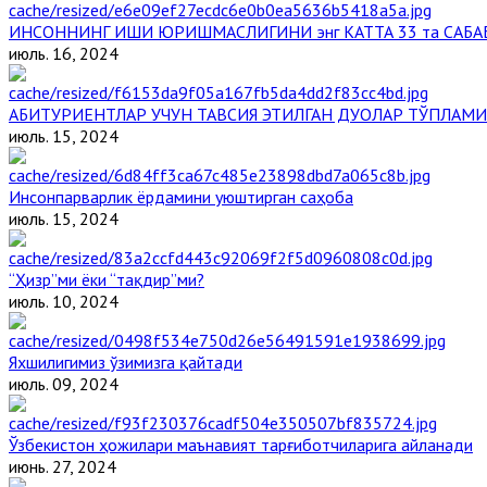
ИНСОННИНГ ИШИ ЮРИШМАСЛИГИНИ энг КАТТА 33 та САБА
июль. 16, 2024
АБИТУРИЕНТЛАР УЧУН ТАВСИЯ ЭТИЛГАН ДУОЛАР ТЎПЛАМИ
июль. 15, 2024
Инсонпарварлик ёрдамини уюштирган саҳоба
июль. 15, 2024
“Ҳизр”ми ёки “тақдир”ми?
июль. 10, 2024
Яхшилигимиз ўзимизга қайтади
июль. 09, 2024
Ўзбекистон ҳожилари маънавият тарғиботчиларига айланади
июнь. 27, 2024