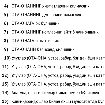
4)
ОТА-ОНАНИНГ хизматларини қилмаслик.
5)
ОТА-ОНАНИНГ дуоларини олмаслик.
6)
ОТА-ОНАГА оқ бўлишлик.
7)
ОТА-ОНАНИНГ номларини айтиб чақиришлик.
8)
ОТА-ОНАГА итоатсизлик.
9)
ОТА-ОНАНИ беписанд қилишлик.
10)
Улуғлар (ОТА-ОНА, устоз, раҳбар, ўзидан ёши кат
11)
Улуғлар (
ОТА-ОНА, устоз, раҳбар, ўзидан ёши катт
12)
Улуғлар
(
ОТА-ОНА, устоз, раҳбар, ўзидан ёши катт
13)
Улуғлар
(
ОТА-ОНА, устоз, раҳбар, ўзидан ёши катт
14)
Ака-ука, опа-сингиллар билан бемеҳр бўлишлик.
15)
Қавм-қариндошлар билан яхши муносабатда бўл