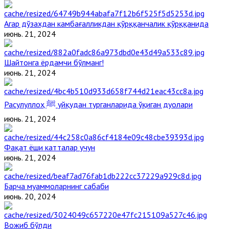
Агар дўзахдан камбағалликдан қўрққанчалик қўрққанида
июнь. 21, 2024
Шайтонга ёрдамчи бўлманг!
июнь. 21, 2024
Расулуллоҳ ﷺ уйқудан турганларида ўқиган дуолари
июнь. 21, 2024
Фақат ёши катталар учун
июнь. 21, 2024
Барча муаммоларнинг сабаби
июнь. 20, 2024
Вожиб бўлди