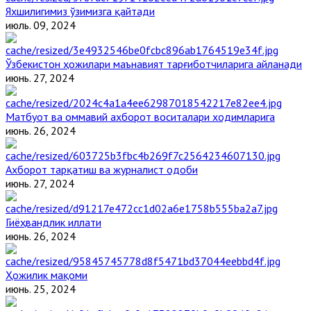
Яхшилигимиз ўзимизга қайтади
июль. 09, 2024
Ўзбекистон ҳожилари маънавият тарғиботчиларига айланади
июнь. 27, 2024
Матбуот ва оммавий ахборот воситалари ходимларига
июнь. 26, 2024
Ахборот тарқатиш ва журналист одоби
июнь. 27, 2024
Гиёҳвандлик иллати
июнь. 26, 2024
Ҳожилик мақоми
июнь. 25, 2024