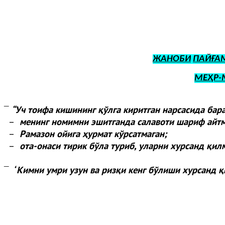
ЖАНОБИ
ПАЙҒА
МЕҲР-
“
Уч тоифа кишининг қўлга киритган нарсасида бар
¯
–
менинг номимни эшитганда салавоти шариф айтм
–
Рамазон ойига ҳурмат кўрсатмаган;
–
ота-онаси тирик бўла туриб, уларни хурсанд қил
“
Кимни умри узун ва ризқи кенг бўлиши хурсанд қ
¯