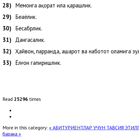
28)
Меҳ
монга
ҳақорат
ила
қарашлик
.
29)
Беҳаёлик.
30)
Бесабрлик.
31)
Дангасалик.
32)
Ҳайвон
,
парранда
,
ҳашарот
ва
наботот
оламига
зу
33)
Ёлғон
гапиришлик
.
Read
25296
times
More in this category:
« АБИТУРИЕНТЛАР УЧУН ТАВСИЯ ЭТИ
барака »