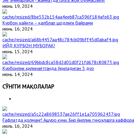
июнь. 19, 2024
Қурбон ҳайити – қалблар шодлиги байрами
июнь. 16, 2024
ИЙД ҚУРБОН МУБОРАК!
июнь. 15, 2024
Қурбонлик қилинаётганда ўқиладиган 5 дуо
июнь. 14, 2024
СЎНГГИ МАҚОЛАЛАР
Ғафлатда қолманг! Ашуро куни. Бир йиллик гуноҳларга каффора
июль. 16, 2024