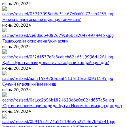
июнь. 20, 2024
Неъматларга амалий шукр қилганмисиз?
июнь. 20, 2024
Ташаҳҳудни охиригача ўқимаслик
июнь. 20, 2024
Ҳайз кўрган аёл видолашув тавофини қандай қилади?
июнь. 20, 2024
Сунъий ипакли кийим кийиш
июнь. 20, 2024
Юртингиз олимлари олдида бутун Ислом олами қарздордир
июнь. 19, 2024
Энг ачинарлиси - жаннатда сизга жой бўлмаслиги!