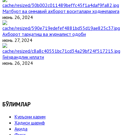
Матбуот ва оммавий ахборот воситалари ходимларига
июнь. 26, 2024
Ахборот тарқатиш ва журналист одоби
июнь. 27, 2024
Гиёҳвандлик иллати
июнь. 26, 2024
БЎЛИМЛАР
Қуръони карим
Ҳадиси шариф
Ақида
Фиқҳ