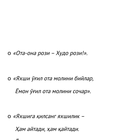
«
Ота
-она
рози
– Худо
рози
!»
.
o
«
Яхши
ўғ
ил
ота
молини
бийлар
,
o
Ёмон
ўғ
ил
ота
молини
сочар
»
.
«Яхшига қилсанг яхшилик –
o
Ҳам айтади, ҳам қайтади.