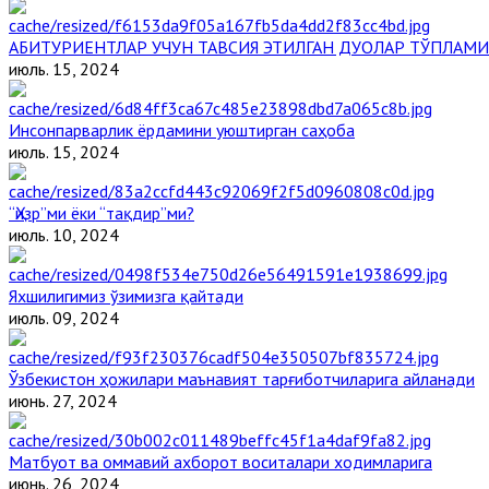
АБИТУРИЕНТЛАР УЧУН ТАВСИЯ ЭТИЛГАН ДУОЛАР ТЎПЛАМИ
июль. 15, 2024
Инсонпарварлик ёрдамини уюштирган саҳоба
июль. 15, 2024
“Ҳизр”ми ёки “тақдир”ми?
июль. 10, 2024
Яхшилигимиз ўзимизга қайтади
июль. 09, 2024
Ўзбекистон ҳожилари маънавият тарғиботчиларига айланади
июнь. 27, 2024
Матбуот ва оммавий ахборот воситалари ходимларига
июнь. 26, 2024