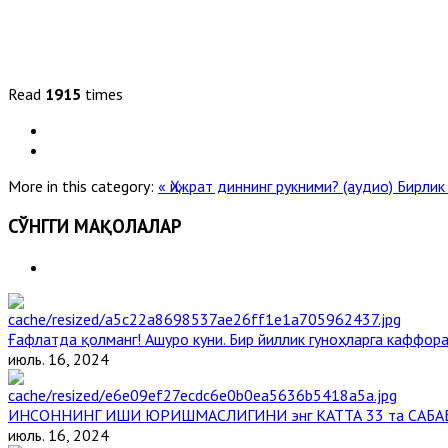
Read
1915
times
More in this category:
« Ҳижрат диннинг рукними? (аудио)
Бирлик
СЎНГГИ МАҚОЛАЛАР
Ғафлатда қолманг! Ашуро куни. Бир йиллик гуноҳларга каффора
июль. 16, 2024
ИНСОННИНГ ИШИ ЮРИШМАСЛИГИНИ энг КАТТА 33 та САБА
июль. 16, 2024