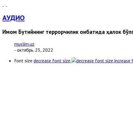
АУДИО
Имом Бутийнинг террорчилик оқибатида ҳалок бўлг
muslim.uz
- октябрь. 25, 2022
font size
decrease font size
increase 