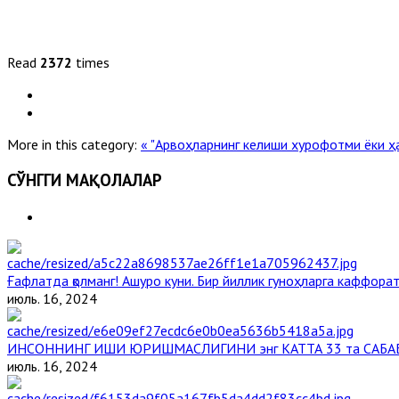
Read
2372
times
More in this category:
« "Арвоҳларнинг келиши хурофотми ёки ҳақ
СЎНГГИ МАҚОЛАЛАР
Ғафлатда қолманг! Ашуро куни. Бир йиллик гуноҳларга каффорат,
июль. 16, 2024
ИНСОННИНГ ИШИ ЮРИШМАСЛИГИНИ энг КАТТА 33 та САБА
июль. 16, 2024