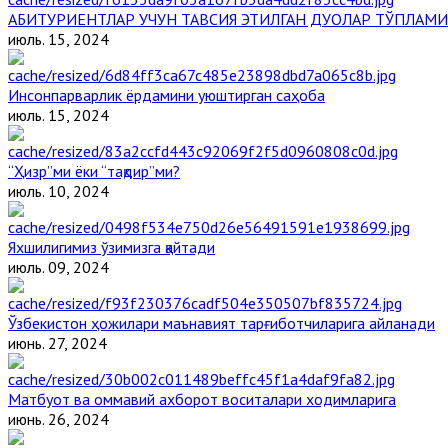
АБИТУРИЕНТЛАР УЧУН ТАВСИЯ ЭТИЛГАН ДУОЛАР ТЎПЛАМИ
июль. 15, 2024
Инсонпарварлик ёрдамини уюштирган саҳоба
июль. 15, 2024
“Ҳизр”ми ёки “тақдир”ми?
июль. 10, 2024
Яхшилигимиз ўзимизга қайтади
июль. 09, 2024
Ўзбекистон ҳожилари маънавият тарғиботчиларига айланади
июнь. 27, 2024
Матбуот ва оммавий ахборот воситалари ходимларига
июнь. 26, 2024