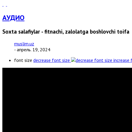
АУДИО
Soxta salafiylar - fitnachi, zalolatga boshlovchi toifa
muslim.uz
- апрель. 19, 2024
font size
decrease font size
increase 