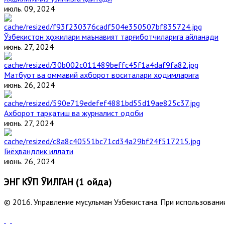
июль. 09, 2024
Ўзбекистон ҳожилари маънавият тарғиботчиларига айланади
июнь. 27, 2024
Матбуот ва оммавий ахборот воситалари ходимларига
июнь. 26, 2024
Ахборот тарқатиш ва журналист одоби
июнь. 27, 2024
Гиёҳвандлик иллати
июнь. 26, 2024
ЭНГ КЎП ЎҚИЛГАН (1 ойда)
© 2016. Управление мусульман Узбекистана. При использовании