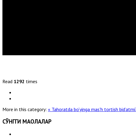
Read
1292
times
More in this category:
« Tahoratda bo‘yinga mas'h tortish bid’atm
СЎНГГИ МАҚОЛАЛАР