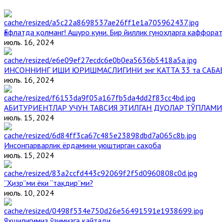
Ғафлатда қолманг! Ашуро куни. Бир йиллик гуноҳларга каффорат
июль. 16, 2024
ИНСОННИНГ ИШИ ЮРИШМАСЛИГИНИ энг КАТТА 33 та САБА
июль. 16, 2024
АБИТУРИЕНТЛАР УЧУН ТАВСИЯ ЭТИЛГАН ДУОЛАР ТЎПЛАМИ
июль. 15, 2024
Инсонпарварлик ёрдамини уюштирган саҳоба
июль. 15, 2024
“Ҳизр”ми ёки “тақдир”ми?
июль. 10, 2024
Яхшилигимиз ўзимизга қайтади