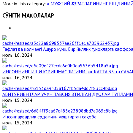
More in this category:
« МУФТИЙ ҲАЗРАТЛАРИНИНГ ЁШ ДИНИ
СЎНГГИ МАҚОЛАЛАР
Ғафлатда қолманг! Ашуро куни. Бир йиллик гуноҳларга каффора
июль. 16, 2024
ИНСОННИНГ ИШИ ЮРИШМАСЛИГИНИ энг КАТТА 33 та САБА
июль. 16, 2024
АБИТУРИЕНТЛАР УЧУН ТАВСИЯ ЭТИЛГАН ДУОЛАР ТЎПЛАМИ
июль. 15, 2024
Инсонпарварлик ёрдамини уюштирган саҳоба
июль. 15, 2024