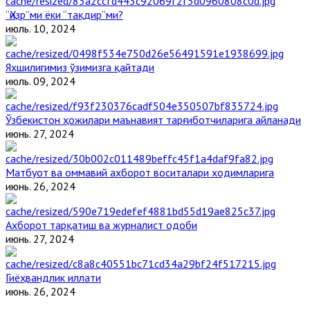
“Ҳизр”ми ёки “тақдир”ми?
июль. 10, 2024
Яхшилигимиз ўзимизга қайтади
июль. 09, 2024
Ўзбекистон ҳожилари маънавият тарғиботчиларига айланади
июнь. 27, 2024
Матбуот ва оммавий ахборот воситалари ходимларига
июнь. 26, 2024
Ахборот тарқатиш ва журналист одоби
июнь. 27, 2024
Гиёҳвандлик иллати
июнь. 26, 2024