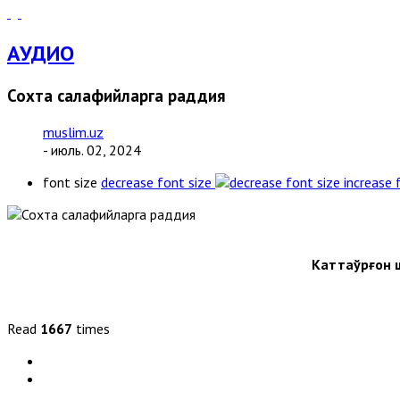
АУДИО
Сохта салафийларга раддия
muslim.uz
- июль. 02, 2024
font size
decrease font size
increase 
Каттақўрғон
Read
1667
times