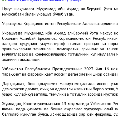
Нукус шаҳридаги Муҳаммад ибн Аҳмад ал-Беруний ўрта мах
муносабати билан учрашув бўлиб ўтди.
Учрашувда Қорақалпоғистон Республикаси Адлия вазирлиги ва
Учрашувда Муҳаммад ибн Аҳмад ал-Беруний ўрта махсус и
бошлиғи Адилбай Ережепов, Қорақалпоғистон Республикас
халқаро ҳуқуқнинг умумэътироф этилган принцип ва норма
эркинликларини таъминлаш, демократия, эркинлик ва тенг
миллатлараро ва конфессиялараро тотувликни, кўп миллатли
эканини таъкидлади.
Ўзбекистон Республикаси Президентининг 2023 йил 16 ноя
тараққиёт ва фаровон ҳаёт асоси!” деган ҳаётий шиор остида
Дарҳақиқат, бош қомусимиз мазмун-моҳиятида инсон, унин
демократик давлат, очиқ ва адолатли жамиятни барпо этиш, 
ўзаро қўллаб-қувватлаш, тинчлик ва тотувлик асосида мустаҳ
Жумладан, Конституциямизнинг 13-моддасида Ўзбекистон Респ
шаъни, қадр-қиммати ва бошқа ажралмас ҳуқуқлари олий қ
белгилаб қўйилган бўлса, 33-моддасида ҳар ким фикрлаш, сў