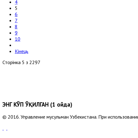
4
5
6
7
8
9
10
Кінець
Сторінка 5 з 2297
ЭНГ КЎП ЎҚИЛГАН (1 ойда)
© 2016. Управление мусульман Узбекистана. При использовании