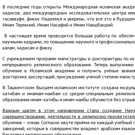
В последние годы открыты Международная исламская академ
хадисов, два международных исследовательских центра име
тасаввуфе, фикхе. Надеемся и уверены, что всё это в будуще
Имам Термизий, Имам Насафий и Имам Накшбандий.
В настоящее время проводится большая работа по обеспеч
научными кадрами, по повышению научного и профессиональног
калам, хадисам и фикху.
С учреждением программ магистратуры и докторантуры по ис
непрерывного религиозного образования. Теперь выпускни
обучение в Исламской академии и получить учёные звания
докторских диссертаций, присуждению учёной степени магистр
В Ташкентском Высшем исламском институте создана модульн
хатибам и имамам-наибам со средне-специальным религиоз
образования имам-хатибы и имам-наибы обучаются без отрыв
Важным шагом в этом направлении стало создание Науч
совершенствованию деятельности в религиозно-просветител
обучения – очная. Согласно квоте приёма на каждый учебный
заведений, которые в совершенстве владеют арабским языко
бакалавра религиозного образования.