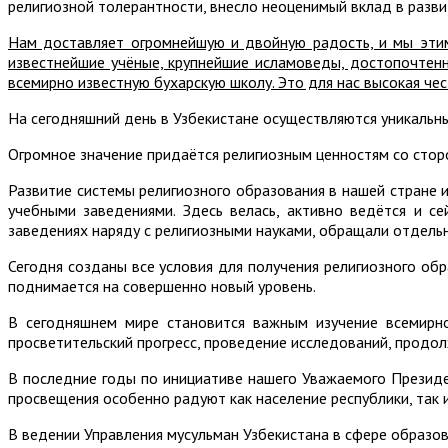
религиозной толерантности, внесло неоценимый вклад в разви
Нам доставляет огромнейшую и двойную радость, и мы этим
известнейшие учёные, крупнейшие исламоведы, достопочтенн
всемирно известную бухарскую школу. Это для нас высокая чес
На сегодняшний день в Узбекистане осуществляются уникальн
Огромное значение придаётся религиозным ценностям со стор
Развитие системы религиозного образования в нашей стране
учебными заведениями. Здесь велась, активно ведётся и с
заведениях наряду с религиозными науками, обращали отдельн
Сегодня созданы все условия для получения религиозного об
поднимается на совершенно новый уровень.
В сегодняшнем мире становится важным изучение всемирно
просветительский прогресс, проведение исследований, продол
В последние годы по инициативе нашего Уважаемого Президе
просвещения особенно радуют как население республики, так и
В ведении Управления мусульман Узбекистана в сфере образо