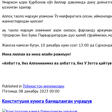
Умаржон қори Қурбонов кўп йиллар давомида дину диёнатга
қозонган эдилар.
Аллоҳ таоло марҳум уламони Ўз мағфиратига олсин, иймонлар
жаннатларидан қилсин!
Ҳақ таоло марҳум олимнинг аҳли оиласи, фарзанду аржума
тўлдирсин. Биз Буюк Парвардигордан дуо қилиб сўраймизки, ма
Жаноза намози бугун, 10 декабрь куни соат 13:00 да Сурхон
Инна лиллаҳи ва инна илайҳи рожиъун!
«Албатта, биз Аллоҳникимиз ва албатта, биз У Зотга қайту
Published in
Ўзбекистон янгиликлари
П'ятниця, 08 декабрь 2023 00:00
Конституция кунига бағишланган учрашув