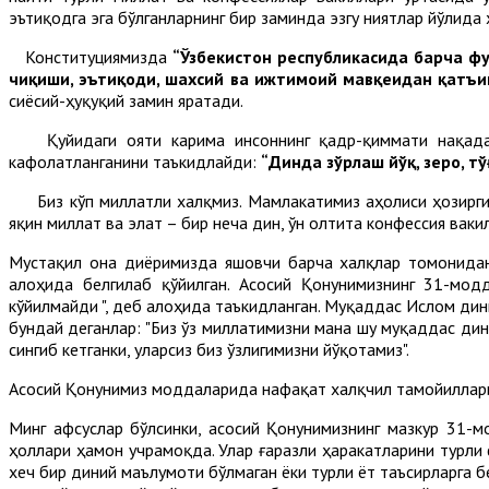
эътиқодга эга бўлганларнинг бир заминда эзгу ниятлар йўлида
Конституциямизда
“Ўзбекистон республикасида барча фуқ
чиқиши, эътиқоди, шахсий ва ижтимоий мавқеидан қатъий
сиёсий-ҳуқуқий замин яратади.
Қуйидаги ояти карима инсоннинг қадр-қиммати нақадар 
кафолатланганини таъкидлайди:
“Динда зўрлаш йўқ, зеро, т
Биз кўп миллатли халқмиз. Мамлакатимиз аҳолиси ҳозирги к
яқин миллат ва элат – бир неча дин, ўн олтита конфессия вак
Мустақил она диёримизда яшовчи барча халқлар томонидан
алоҳида белгилаб қўйилган. Асосий Қонунимизнинг 31-мод
кўйилмайди ", деб алоҳида таъкидланган. Муқаддас Ислом ди
бундай деганлар: "Биз ўз миллатимизни мана шу муқаддас ди
сингиб кетганки, уларсиз биз ўзлигимизни йўқотамиз".
Асосий Қонунимиз моддаларида нафақат халқчил тамойиллариг
Минг афсуслар бўлсинки, асосий Қонунимизнинг мазкур 31-
ҳоллари ҳамон учрамоқда. Улар ғаразли ҳаракатларини турли
хеч бир диний маълумоти бўлмаган ёки турли ёт таъсирларга