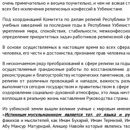
очень примечательно и весьма поучительно, и чем не всякая с
всех без исключения религиозных конфессий в Узбекистане.
Под координацией Комитета по делам религий Республики Уз
учебных заведений за последние годы в Республике Узбекис
укрепления мира, спокойствия, стабильности, межконфесси
определение приоритетных задач работников религиозной сф
В основе осуществляемых в настоящее время во всех сфер
человека, его чести и достоинства, признание прав человека 
В нескончаемом ряду преобразований в сфере религии за год
осуществляемые грандиозные работы по восстановлению ду
реконструкции и благоустройству исторических памятников, с
религии от различных провокаций и нападок, важность раз
выполняется сегодня государством и правительством в сфере 
оздоровлении социально-духовной атмосферы, это лишь ничто
воплощая в реальную жизнь наставления Руководства страны.
Из узбекской земли вышли великие учёные с мировым имене
«
Истинным мусульманином является тот, от языка и р
факихов и мыслителей, как Имам Бухарий, Имам Термизий, И
Абу Мансур Матуридий, Алишер Навойи которые являлись тво