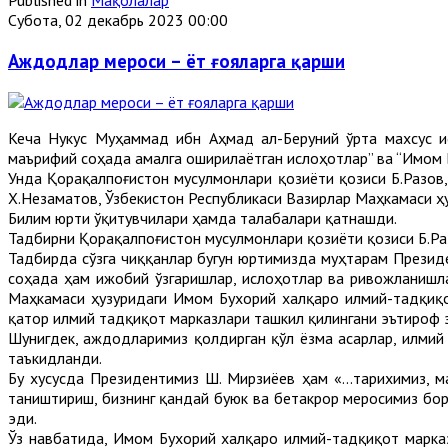
Published in
Мақолалар
Субота, 02 декабрь 2023 00:00
Аждодлар мероси – ёт ғояларга қарши
Кеча Нукус Муҳаммад ибн Аҳмад ал-Беруний ўрта махсус и
маърифий соҳада амалга оширилаётган ислоҳотлар” ва “Имом Б
Унда Қорақалпоғистон мусулмонлари қозиёти қозиси Б.Разов
Х.Незаматов, Ўзбекистон Республикаси Вазирлар Маҳкамаси 
Билим юрти ўқитувчилари ҳамда талабалари қатнашди.
Тадбирни Қорақалпоғистон мусулмонлари қозиёти қозиси Б.Ра
Тадбирда сўзга чиққанлар бугун юртимизда муҳтарам Презид
соҳада ҳам ижобий ўзгаришлар, ислоҳотлар ва ривожланишла
Маҳкамаси ҳузуридаги Имом Бухорий халқаро илмий-тадқиқ
қатор илмий тадқиқот марказлари ташкил қилингани эътироф 
Шунигдек, аждодларимиз қолдирган қўл ёзма асарлар, илмий
таъкидланди.
Бу хусусда Президентимиз Ш. Мирзиёев ҳам «...тарихимиз, м
таништириш, бизнинг қандай буюк ва бетакрор меросимиз бор
эди.
Ўз навбатида, Имом Бухорий халқаро илмий-тадқиқот марка