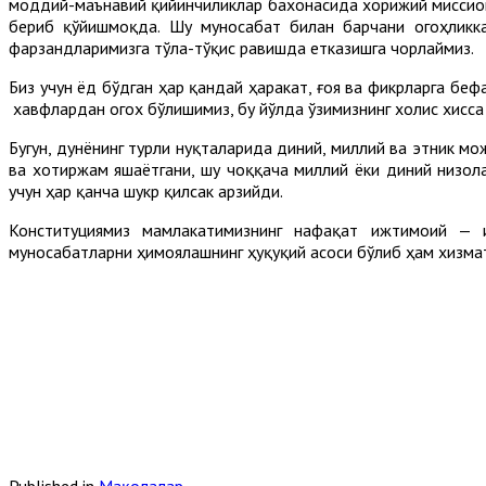
моддий-маънавий қийинчиликлар бахонасида хорижий миссион
бериб қўйишмоқда. Шу муносабат билан барчани огоҳликка
фарзандларимизга тўла-тўқис равишда етказишга чорлаймиз.
Биз учун ёд бўдган ҳар қандай ҳаракат, ғоя ва фикрларга беф
хавфлардан огох бўлишимиз, бу йўлда ўзимизнинг холис хисс
Бугун, дунёнинг турли нуқталарида диний, миллий ва этник мо
ва хотиржам яшаётгани, шу чоққача миллий ёки диний низол
учун ҳар қанча шукр қилсак арзийди.
Конституциямиз мамлакатимизнинг нафақат ижтимоий — и
муносабатларни ҳимоялашнинг ҳуқуқий асоси бўлиб ҳам хизма