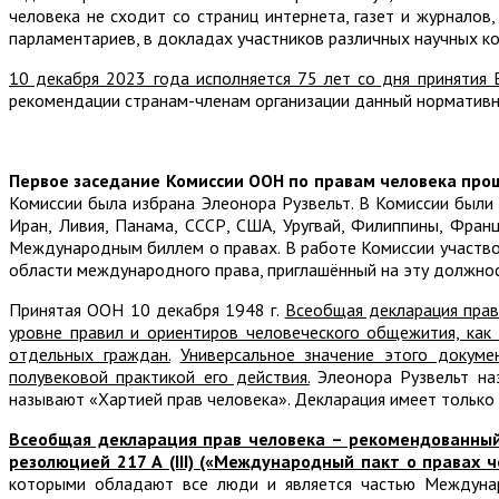
человека не сходит со страниц интернета, газет и журналов
парламентариев, в докладах участников различных научных ко
10 декабря 2023 года исполняется 75 лет со дня принятия
рекомендации странам-членам организации данный нормативны
Первое заседание Комиссии ООН по правам человека прош
Комиссии была избрана Элеонора Рузвельт. В Комиссии были п
Иран, Ливия, Панама, СССР, США, Уругвай, Филиппины, Фран
Международным биллем о правах. В работе Комиссии участво
области международного права, приглашённый на эту должнос
Принятая ООН 10 декабря 1948 г.
Всеобщая декларация прав
уровне правил и ориентиров человеческого общежития, как 
отдельных граждан.
Универсальное значение этого докуме
полувековой практикой его действия.
Элеонора Рузвельт наз
называют «Хартией прав человека». Декларация имеет только
Всеобщая декларация прав человека – рекомендованный 
резолюцией 217 А (III) («Международный пакт о правах ч
которыми обладают все люди и является частью Междунар