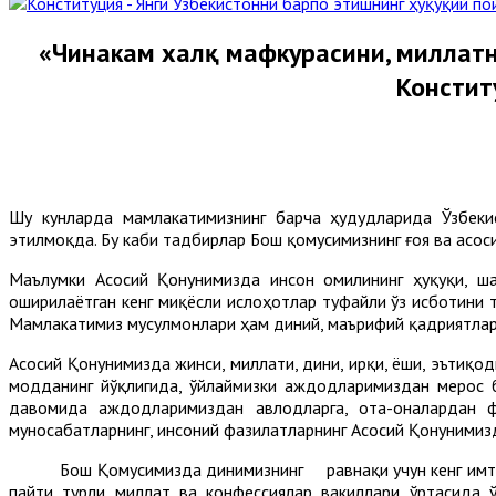
«Чинакам халқ мафкурасини, миллатн
Констит
Шу кунларда мамлакатимизнинг барча ҳудудларида Ўзбеки
этилмоқда. Бу каби тадбирлар Бош қомусимизнинг ғоя ва асо
Маълумки Асосий Қонунимизда инсон омилининг ҳуқуқи, ша
оширилаётган кенг миқёсли ислоҳотлар туфайли ўз исботини 
Мамлакатимиз мусулмонлари ҳам диний, маърифий қадриятлар
Асосий Қонунимизда жинси, миллати, дини, ирқи, ёши, эътиқо
модданинг йўқлигида, ўйлаймизки аждодларимиздан мерос б
давомида аждодларимиздан авлодларга, ота-оналардан фа
муносабатларнинг, инсоний фазилатларнинг Асосий Қонунимизд
Бош Қомусимизда динимизнинг равнақи учун кенг имтиёзл
пайти турли миллат ва конфессиялар вакиллари ўртасида 