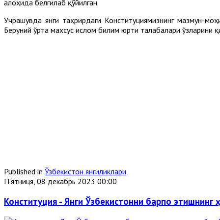
алоҳида белгилаб қўйилган.
Учрашувда янги таҳрирдаги Конституциямизнинг мазмун-моҳ
Беруний ўрта махсус ислом билим юрти талабалари ўзларини қ
Published in
Ўзбекистон янгиликлари
П'ятниця, 08 декабрь 2023 00:00
Конституция - Янги Ўзбекистонни барпо этишнинг 