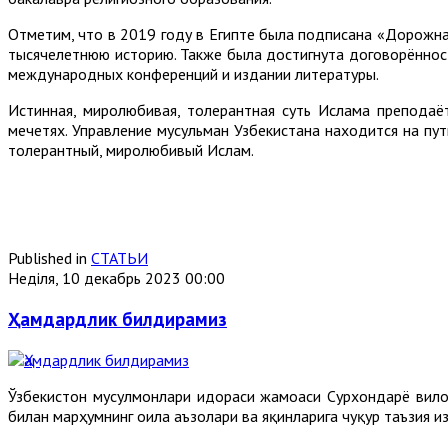
Отметим, что в 2019 году в Египте была подписана «Дорожн
тысячелетнюю историю. Также была достигнута договорённост
международных конференций и издании литературы.
Истинная, миролюбивая, толерантная суть Ислама преподаё
мечетях. Управление мусульман Узбекистана находится на пу
толерантный, миролюбивый Ислам.
Published in
СТАТЬИ
Неділя, 10 декабрь 2023 00:00
Ҳамдардлик билдирамиз
Ўзбекистон мусулмонлари идораси жамоаси Сурхондарё вил
билан марҳумнинг оила аъзолари ва яқинларига чуқур таъзия и