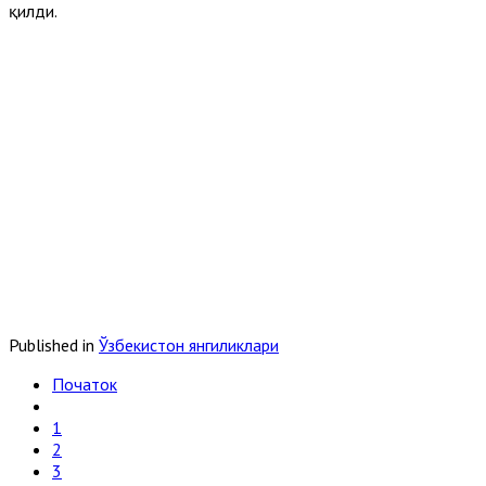
қилди.
Published in
Ўзбекистон янгиликлари
Початок
1
2
3