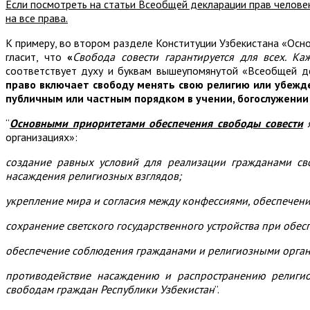
Если посмотреть на статьи Всеобщей декларации прав челове
на все права.
К примеру, во втором разделе Конституции Узбекистана «Осно
гласит, что
«
Свобода совести гарантируется для всех. К
соответствует духу и буквам вышеупомянутой «Всеобщей де
право включает свободу менять свою религию или убежде
публичным или частным порядком в учении, богослужении
“
Основными приоритетами обеспечения свободы совести
я
организациях»:
создание равных условий для реализации гражданами сво
насаждения религиозных взглядов;
укрепление мира и согласия между конфессиями, обеспечени
сохранение светского государственного устройства при обес
обеспечение соблюдения гражданами и религиозными органи
противодействие насаждению и распространению религио
свободам граждан Республики Узбекистан
”.