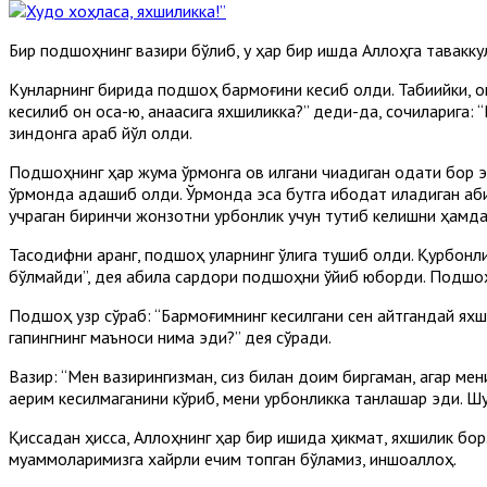
Бир подшоҳнинг вазири бўлиб, у ҳар бир ишда Аллоҳга таваккул 
Кунларнинг бирида подшоҳ бармоғини кесиб олди. Табиийки, қон
кесилиб қон оқса-ю, қанақасига яхшиликка?” деди-да, соқчиларига
зиндонга қараб йўл олди.
Подшоҳнинг ҳар жума ўрмонга ов қилгани чиқадиган одати бор э
ўрмонда адашиб қолди. Ўрмонда эса бутга ибодат қиладиган қабил
учраган биринчи жонзотни қурбонлик учун тутиб келишни ҳамда
Тасодифни қаранг, подшоҳ уларнинг қўлига тушиб қолди. Қурбонл
бўлмайди”, дея қабила сардори подшоҳни қўйиб юборди. Подшоҳ
Подшоҳ узр сўраб: “Бармоғимнинг кесилгани сен айтгандай яхш
гапингнинг маъноси нима эди?” дея сўради.
Вазир: “Мен вазирингизман, сиз билан доим биргаман, агар ме
қаерим кесилмаганини кўриб, мени қурбонликка танлашар эди. 
Қиссадан ҳисса, Аллоҳнинг ҳар бир ишида ҳикмат, яхшилик бо
муаммоларимизга хайрли ечим топган бўламиз, иншоаллоҳ.