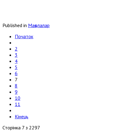
Published in
Мақолалар
Початок
2
3
4
5
6
7
8
9
10
11
Кінець
Сторінка 7 з 2297