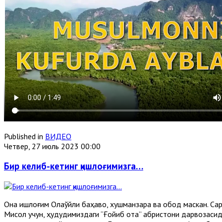
Published in
ВИДЕО
Четвер, 27 июль 2023 00:00
Бир келиб-кетинг қишлоғимизга…
Она қишлоғим Олақўйлиқ баҳаво, хушманзара ва обод маскан. С
Мисол учун, ҳудудимиздаги “Ғойиб ота” қабристони дарвозасида