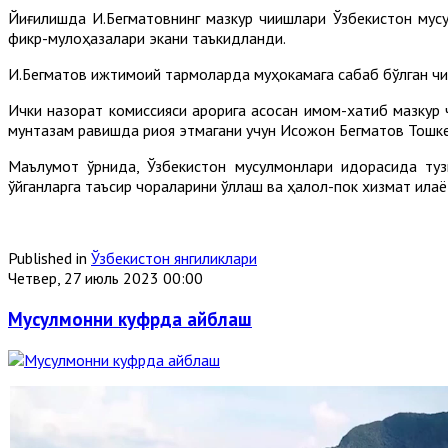
Йиғилишда И.Бегматовнинг мазкур чиқишлари Ўзбекистон мус
фикр-мулоҳазалари экани таъкидланди.
И.Бегматов ижтимоий тармоқларда муҳокамага сабаб бўлган чи
Ички назорат комиссияси қарорига асосан имом-хатиб мазкур
мунтазам равишда риоя этмагани учун Исоқжон Бегматов Тош
Маълумот ўрнида, Ўзбекистон мусулмонлари идорасида туз
қўйганларга таъсир чораларини қўллаш ва ҳалол-пок хизмат қил
Published in
Ўзбекистон янгиликлари
Четвер, 27 июль 2023 00:00
Мусулмонни куфрда айблаш