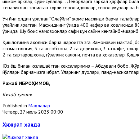
ишком арклар, сўри-супалар... Деворларга зарҳал ҳарфлар била
тепаликдан топилган турли сопол идишлар, сопол қувурлар ва бо
Уч йил олдин қурилган “Олақўйлиқ” жоме масжиди барча талабл
қулайлик яратган. Масжиднинг ўзида 400 нафар ва ҳовлисида 8
ўрнида. Шу боис намозхонлар сафи кун сайин кенгайиб-ёшариб
Қишлоғимиз аҳолиси барча шароитга эга. Замонавий мактаб, бо
стоматология, 3 та қассобхона, 2 та дорихона, 3 та кафе, тока
2 та сартарошхона, гўзаллик салони, почта ва ҳоказолар. Қиш
Юз ёш билан юзлашаётган кексаларимиз – Абдували бобо, Жўра
йўллари барчамизга ибрат. Уларнинг дуолари, панд-насиҳатлари
Ражаб ИБРОҲИМОВ,
Китоб тумани
Published in
Мақолалар
Четвер, 27 июль 2023 00:00
Ҳижрат ҳақида