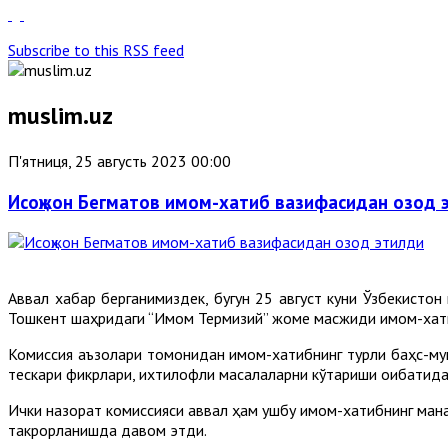
Subscribe to this RSS feed
muslim.uz
П'ятниця, 25 августь 2023 00:00
Исоқжон Бегматов имом-хатиб вазифасидан озод 
Аввал хабар берганимиздек, бугун 25 август куни Ўзбекисто
Тошкент шаҳридаги “Имом Термизий” жоме масжиди имом-хатиби
Комиссия аъзолари томонидан имом-хатибнинг турли баҳс-муно
тескари фикрлари, ихтилофли масалаларни кўтариши оқибатида, н
Ички назорат комиссияси аввал ҳам ушбу имом-хатибнинг мана 
такрорланишда давом этди.