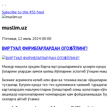
Subscribe to this RSS feed
muslim.uz
П'ятниця, 12 июль 2024 00:00
ВИРТУАЛ ФИРИБГАРЛАРДАН ОГОҲ БЎЛИНГ!
Мазкур мақола орқали барча юртдошларимизга ҳозирги кунда т
ўзларини улардан ҳимоя қилиш йўлларини эслатиб ўтишни мақ
Бизнинг асримизга келиб илм-фан ва техника юксак чўққиларн
тутдилар. Бугунги кунда тез-тез қулоғимизга чалиниб турадиг
карталардаги маълумотларни ўзлаштириб олиш ҳолатлари кўпа
акциядор корхоналарнинг номларидан ҳам фойдаланишади. Бун
сизларга айтиб ўтамиз: