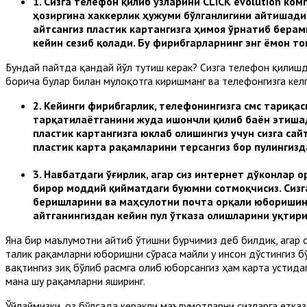
1.
Сизга телефон қилиб ўзларини CLICK evolution ко
ҳозиргина хаккерлик ҳужуми бўлганлигини айтишади 
айтсангиз пластик картангизга ҳимоя ўрнатиб берам
кейин сезиб қолади. Бу фирибгарларнинг энг ёмон т
Бундай пайтда қандай йўл тутиш керак? Сизга телефон қилишд
борича булар билан мулоқотга киришманг ва телефонгизга келг
2.
Кейинги фирибгарлик, телефонингизга смс тариқа
тарқатилаётганини жуда ишончли қилиб баён этишад
пластик картангизга юклаб олишингиз учун сизга сай
пластик карта рақамларини терсангиз бор пулингизд
3.
Навбатдаги ўғирлик, агар сиз интернет дўконлар о
бирор моддий қийматдаги буюмни сотмоқчисиз. Сизг
беришларини ва маҳсулотни почта орқали юборишинг
айтганингиздан кейин пул ўтказа олишларини уқтири
Яна бир маълумотни айтиб ўтишни бурчимиз деб билдик, агар с
талик рақамларни юборишни сўраса майли у инсон дўстингиз бў
вақтингиз зиқ бўлиб расмга олиб юборсангиз ҳам карта устида
мана шу рақамларни яширинг.
Ўйлаймизки, оз бўлсада керакли маълумотларни сизларга етказ