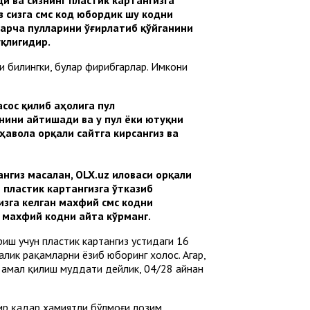
з сизга смс код юбордик шу кодни
барча пулларини ўғирлатиб қўйганини
қлигидир.
 билингки, булар фирибгарлар. Имкони
сос қилиб аҳолига пул
нини айтишади ва у пул ёки ютуқни
ҳавола орқали сайтга кирсангиз ва
нгиз масалан, OLX.uz иловаси орқали
пластик картангизга ўтказиб
зга келган махфий смс кодни
 махфий кодни айта кўрманг.
иш учун пластик картангиз устидаги 16
алик рақамларни ёзиб юборинг холос. Агар,
з амал қилиш муддати дейлик, 04/28 айнан
ир қадар ҳамиятли бўлмоғи лозим.