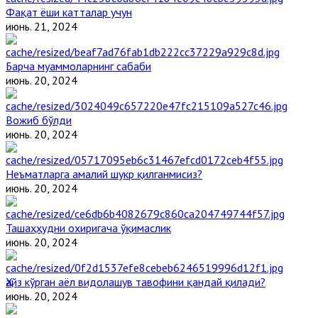
Фақат ёши катталар учун
июнь. 21, 2024
Барча муаммоларнинг сабаби
июнь. 20, 2024
Вожиб бўлди
июнь. 20, 2024
Неъматларга амалий шукр қилганмисиз?
июнь. 20, 2024
Ташаҳҳудни охиригача ўқимаслик
июнь. 20, 2024
Ҳайз кўрган аёл видолашув тавофини қандай қилади?
июнь. 20, 2024