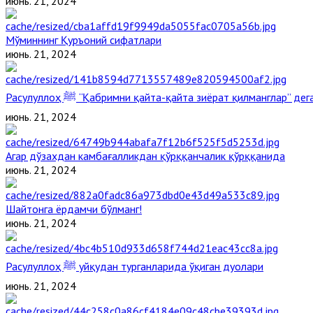
июнь. 21, 2024
Мўминнинг Қуръоний сифатлари
июнь. 21, 2024
Расулуллоҳ ﷺ “Қабримни қайта-қайта зиёрат қилманглар” д
июнь. 21, 2024
Агар дўзахдан камбағалликдан қўрққанчалик қўрққанида
июнь. 21, 2024
Шайтонга ёрдамчи бўлманг!
июнь. 21, 2024
Расулуллоҳ ﷺ уйқудан турганларида ўқиган дуолари
июнь. 21, 2024