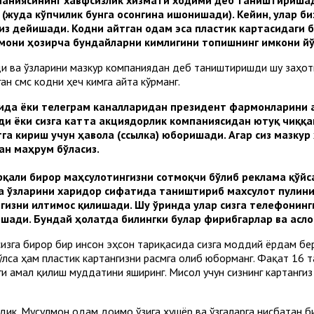
(жуда кўпчилик бунга осонгина ишонишади). Кейин, улар би
из дейишади. Кодни айтган одам эса пластик картасидаги 
омони ҳозирча бундайларни кимлигини топишнинг имкони йў
и ва ўзларини мазкур компаниядан деб таништиришди шу заҳоти
ан смс кодни ҳеч кимга айта кўрманг.
сида ёки телеграм каналларидан президент фармонларини а
и ёки сизга катта акциядорлик компаниясидан ютуқ чиққа
тга кириш учун ҳавола (ссылка) юборишади. Агар сиз мазкур 
ан маҳрум бўласиз.
рқали бирор маҳсулотингизни сотмоқчи бўлиб реклама қўйса
а ўзларини харидор сифатида таништириб махсулот пулини 
изни илтимос қилишади. Шу ўринда улар сизга телефонинги
шади. Бундай ҳолатда билингки булар фирибгарлар ва асло
изга бирор бир инсон эҳсон тариқасида сизга моддий ёрдам бер
лса ҳам пластик картангизни расмга олиб юборманг. Фақат 16 т
ги амал қилиш муддатини яширинг. Мисол учун сизнинг картанги
дик. Мусулмон одам доимо ўзига хушёр ва ўзгаларга нисбатан б