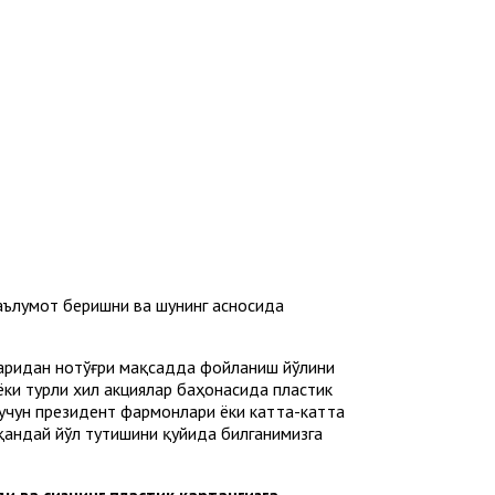
аълумот беришни ва шунинг асносида
мларидан нотўғри мақсадда фойланиш йўлини
 ёки турли хил акциялар баҳонасида пластик
 учун президент фармонлари ёки катта-катта
қандай йўл тутишини қуйида билганимизга
и ва сизнинг пластик картангизга