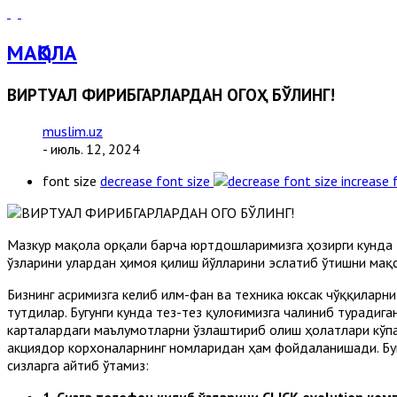
МАҚОЛА
ВИРТУАЛ ФИРИБГАРЛАРДАН ОГОҲ БЎЛИНГ!
muslim.uz
- июль. 12, 2024
font size
decrease font size
increase 
Мазкур мақола орқали барча юртдошларимизга ҳозирги кунда т
ўзларини улардан ҳимоя қилиш йўлларини эслатиб ўтишни мақ
Бизнинг асримизга келиб илм-фан ва техника юксак чўққиларн
тутдилар. Бугунги кунда тез-тез қулоғимизга чалиниб турадиг
карталардаги маълумотларни ўзлаштириб олиш ҳолатлари кўпа
акциядор корхоналарнинг номларидан ҳам фойдаланишади. Бун
сизларга айтиб ўтамиз:
1.
Сизга телефон қилиб ўзларини CLICK evolution ко