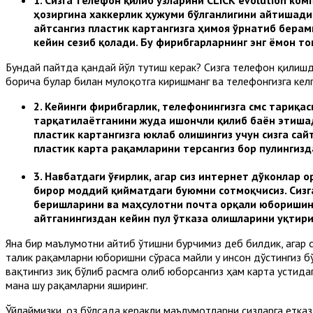
ҳозиргина хаккерлик ҳужуми бўлганлигини айтишади 
айтсангиз пластик картангизга ҳимоя ўрнатиб берам
кейин сезиб қолади. Бу фирибгарларнинг энг ёмон т
Бундай пайтда қандай йўл тутиш керак? Сизга телефон қилишд
борича булар билан мулоқотга киришманг ва телефонгизга келг
2.
Кейинги фирибгарлик, телефонингизга смс тариқа
тарқатилаётганини жуда ишончли қилиб баён этишад
пластик картангизга юклаб олишингиз учун сизга сай
пластик карта рақамларини терсангиз бор пулингизд
3.
Навбатдаги ўғирлик, агар сиз интернет дўконлар о
бирор моддий қийматдаги буюмни сотмоқчисиз. Сизг
беришларини ва маҳсулотни почта орқали юборишинг
айтганингиздан кейин пул ўтказа олишларини уқтири
Яна бир маълумотни айтиб ўтишни бурчимиз деб билдик, агар с
талик рақамларни юборишни сўраса майли у инсон дўстингиз бў
вақтингиз зиқ бўлиб расмга олиб юборсангиз ҳам карта устида
мана шу рақамларни яширинг.
Ўйлаймизки, оз бўлсада керакли маълумотларни сизларга етказ