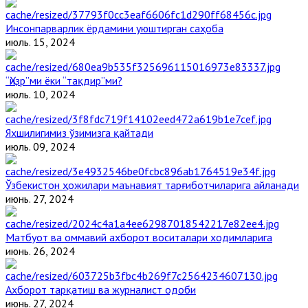
Инсонпарварлик ёрдамини уюштирган саҳоба
июль. 15, 2024
“Ҳизр”ми ёки “тақдир”ми?
июль. 10, 2024
Яхшилигимиз ўзимизга қайтади
июль. 09, 2024
Ўзбекистон ҳожилари маънавият тарғиботчиларига айланади
июнь. 27, 2024
Матбуот ва оммавий ахборот воситалари ходимларига
июнь. 26, 2024
Ахборот тарқатиш ва журналист одоби
июнь. 27, 2024