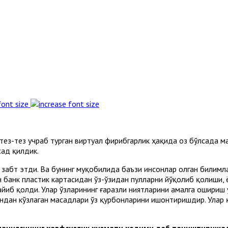
font size
ез-тез учраб турган виртуал фирибгарлик ҳақида оз бўлсада м
сад қилдик.
и забт этди. Ва бунинг муқобилида баъзи инсонлар олган били
ан банк пластик картасидан ўз-ўзидан пулларни йўқолиб қолиши,
йиб қолди. Улар ўзларининг ғаразли ниятларини амалга ошириш
дан кўзлаган масадлари ўз қурбонларини ишонтиришдир. Улар 
мпаниясининг хавфсизлик хизмати ходими деб таништиришад