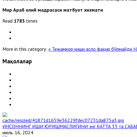
Мир Араб олий мадрасаси матбуот хизмати
Read
1783
times
More in this category:
« Тежамкор киши асло фақир бўлмайди
Н
Мақолалар
ИНСОННИНГ ИШИ ЮРИШМАСЛИГИНИ энг КАТТА 33 та САБА
июль. 16, 2024