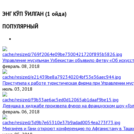
ЭНГ КЎП ЎҚИЛГАН (1 ойда)
ПОПУЛЯРНЫЙ
Управление мусульман Узбекистан объявило фетву «Об искус
февраль. 08, 2018
Приступила к работе туристическая фирма при Управлении мус
июль. 03, 2018
Девушка в хиджабе произвела фурор на французском шоу «Го
февраль. 06, 2018
Мирзиёев и Гани откроют конференцию по Афганистану в Ташк