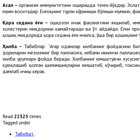
Асал –
организм иммунитетини оширишда тенги йўқдир. Эслат
муҳим воситадир. Ёнғоқнинг турли кўриниши бўлиши мумкин
Қора седана ёғи –
ошқозон ичак фаолиятини яхшилаб, имм
холестерин миқдорини камайтиради ва ўт ҳайдайди. Ёғни пр
қошиқ миқдорида қора седана ёғи ичилса, ўша бир қошиқнинг
Ҳилба –
Табиблар: “Агар одамлар хилбанинг фойдасини бил
дориларни мезоннинг бир палласига, ҳилбани иккинчи палласи
хилба уруғлари фойда беради. Хилбанинг юмшатувчи хусусия
қуюқлашиб қолган шилимшиқларни юмшатиб, кўчириб, токсин
дамлаб ичиш керак.
Read
22325
times
Tagged under
Табобат
,