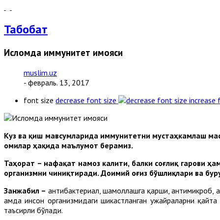
Табобат
Исломда иммунитет ҳимояси
muslim.uz
- февраль. 13, 2017
font size
decrease font size
increase 
Куз ва қиш мавсумларида иммунитетни мустаҳкамлаш мас
омилар ҳақида маълумот берамиз.
Таҳорат –
нафақат намоз калити, балки соғлиқ гарови ҳа
организмни чиниқтиради. Доимий оғиз бўшлиқлари ва бур
Занжабил –
антибактериал, шамоллашга қарши, антимикроб, а
ҳамда инсон организмидаги шикастланган ҳужайраларни қайта
таъсирли бўлади.