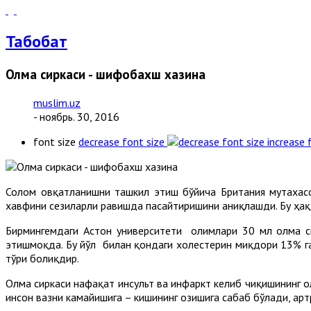
Табобат
Олма сиркаси - шифобахш хазина
muslim.uz
- ноябрь. 30, 2016
font size
decrease font size
increase 
Соғлом овқатланишни ташкил этиш бўйича Британия мутахас
хавфини сезиларли равишда пасайтиришини аниқлашди. Бу ҳақд
Бирмингемдаги Астон университети олимлари 30 мл олма с
этишмоқда. Бу йўл билан қондаги холестерин миқдори 13% га
тўғри боғлиқдир.
Олма сиркаси нафақат инсульт ва инфаркт келиб чиқишининг о
инсон вазни камайишига – кишининг озишига сабаб бўлади, арт