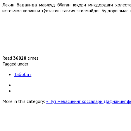
Лекин баданида мавжуд бўлган юқори миқдордаги холесте
истеъмол қилишни тўхтатиш тавсия этилмайди. Бу дори эмас,
Read
36828
times
Tagged under
Табобат
,
More in this category:
« Тут мевасининг хоссалари
Дафнанинг фо