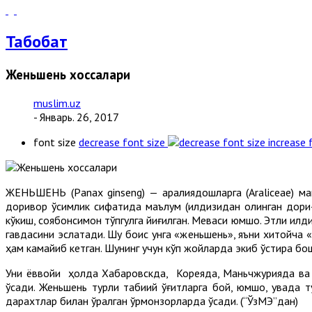
Табобат
Женьшень хоссалари
muslim.uz
- Январь. 26, 2017
font size
decrease font size
increase 
ЖЕНЬШЕНЬ (Рanax ginseng) — аралиядошларга (Araliceae) ман
доривор ўсимлик сифатида маълум (илдизидан олинган дори-д
кўкиш, соябонсимон тўпгулга йиғилган. Меваси юмшоқ. Этли илдиз
гавдасини эслатади. Шу боис унга «женьшень», яъни хитойча
ҳам камайиб кетган. Шунинг учун кўп жойларда экиб ўстира б
Уни ёввойи ҳолда Хабаровскда, Кореяда, Маньчжурияда ва 
ўсади. Женьшень турли табиий ўғитларга бой, юмшоқ, увада 
дарахтлар билан ўралган ўрмонзорларда ўсади. (“ЎзМЭ”дан)