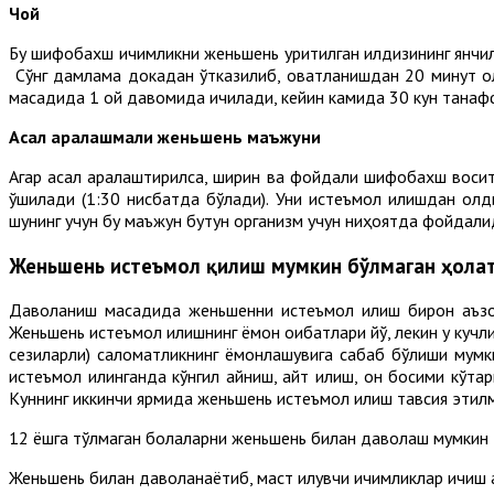
Чой
Бу шифобахш ичимликни женьшень қуритилган илдизининг янчилг
Сўнг дамлама докадан ўтказилиб, овқатланишдан 20 минут о
мақсадида 1 ой давомида ичилади, кейин камида 30 кун танафф
Асал аралашмали женьшень маъжуни
Агар асал аралаштирилса, ширин ва фойдали шифобахш восита 
қўшилади (1:30 нисбатда бўлади). Уни истеъмол қилишдан ол
шунинг учун бу маъжун бутун организм учун ниҳоятда фойдалид
Женьшень истеъмол қилиш мумкин бўлмаган ҳола
Даволаниш мақсадида женьшенни истеъмол қилиш бирон аъзод
Женьшень истеъмол қилишнинг ёмон оқибатлари йўқ, лекин у кучл
сезиларли) саломатликнинг ёмонлашувига сабаб бўлиши мумк
истеъмол қилинганда кўнгил айниш, қайт қилиш, қон босими к
Куннинг иккинчи ярмида женьшень истеъмол қилиш тавсия этил
12 ёшга тўлмаган болаларни женьшень билан даволаш мумкин 
Женьшень билан даволанаётиб, маст қилувчи ичимликлар ичиш қ