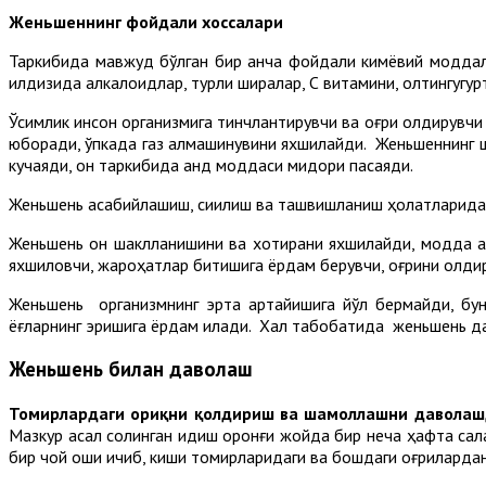
Женьшеннинг фойдали хоссалари
Таркибида мавжуд бўлган бир қанча фойдали кимёвий моддала
илдизида алкалоидлар, турли ширалар, С витамини, олтингугу
Ўсимлик инсон организмига тинчлантирувчи ва оғриқ қолдирувч
юборади, ўпкада газ алмашинувини яхшилайди. Женьшеннинг 
кучаяди, қон таркибида қанд моддаси миқдори пасаяди.
Женьшень асабийлашиш, сиқилиш ва ташвишланиш ҳолатларида т
Женьшень қон шаклланишини ва хотирани яхшилайди, модда а
яхшиловчи, жароҳатлар битишига ёрдам берувчи, оғриқни қолди
Женьшень организмнинг эрта қартайишига йўл бермайди, бун
ёғларнинг эришига ёрдам қилади. Халқ табобатида женьшень дам
Женьшень билан даволаш
Томирлардаги оғриқни қолдириш ва шамоллашни давола
Мазкур асал солинган идиш қоронғи жойда бир неча ҳафта сақл
бир чой қошиқ ичиб, киши томирларидаги ва бошдаги оғриқлард