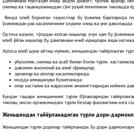
Дамламани мунтазам ичиш қандли диабет, тропик яралар, не
сиқилиш ва ташвишланишдан сўнг руҳий енгилликни тиклашда ё
Яқинда олиб борилган тадқиқотлар бу ўсимлик баргларида п
ўсимликдан рак касаллигининг олдини олиш ва уни даволашда
Ортиқча вазнли, тўладан келган кишилар учун ҳам бу ўсимликн
қилиб қўйган кишилар бу дамламани ичиб юришлари яхши натиж
Хулоса қилиб шуни айтиш мумкин, женьшендан тайёрланган турл
уйқусизлик, сиқилиш ва асаб билан боғлиқ турли хасталикла
давомли жисмоний ва ақлий зўриқишлар;
эркаклар ва аёллар касалликларида;
модда алмашинуви бузилганида;
оғир хасталик ва жарроҳлик амалиётларидан кейинги да
Бундан ташқари женьшеннинг турли бўлакларидан тайёрланга
тиклаш, инсон организмидаги турли безлар фаолиятини изга 
Женьшендан тайёрланадиган турли дори-дармонл
Женьшендан турли дорилар тайёрланади. Бу дори-дармонларни