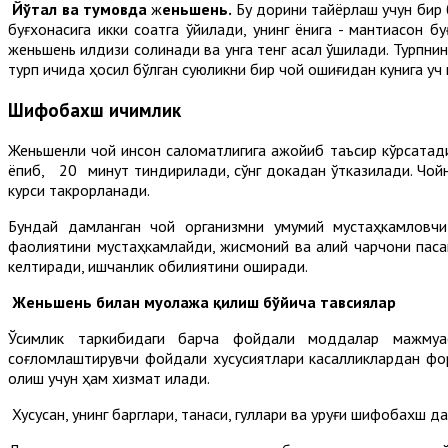
Йўтал ва тумовда
ж
еньшень.
Бу дорини тайёрлаш учун бир б
буғхонасига икки соатга қўйилади, унинг ёнига - мантиқасқон 
женьшень илдизи солинади ва унга тенг асал қўшилади. Турпнин
турп ичида ҳосил бўлган суюқликни бир чой қошиғидан кунига 
Шифобахш ичимлик
Женьшенли чой инсон саломатлигига ажойиб таъсир кўрсатади. 
ёпиб, 20 минут тиндирилади, сўнг докадан ўтказилади. Чойн
курси такрорланади.
Бундай дамланган чой организмни умумий мустаҳкамловчи,
фаолиятини мустаҳкамлайди, жисмоний ва ақлий чарчоқни пас
келтиради, ишчанлик қобилиятини оширади.
Женьшень билан муолажа қилиш бўйича тавсиялар
Ўсимлик таркибидаги барча фойдали моддалар мажмуас
соғломлаштирувчи фойдали хусусиятлари касалликлардан фор
олиш учун ҳам хизмат қилади.
Хусусан, унинг барглари, танаси, гуллари ва уруғи шифобахш