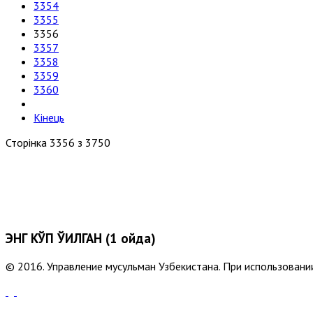
3354
3355
3356
3357
3358
3359
3360
Кінець
Сторінка 3356 з 3750
ЭНГ КЎП ЎҚИЛГАН (1 ойда)
© 2016. Управление мусульман Узбекистана. При использовании