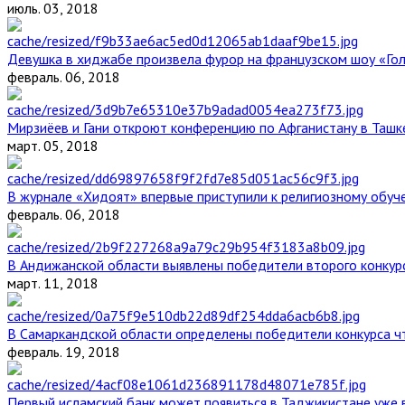
июль. 03, 2018
Девушка в хиджабе произвела фурор на французском шоу «Го
февраль. 06, 2018
Мирзиёев и Гани откроют конференцию по Афганистану в Ташк
март. 05, 2018
В журнале «Хидоят» впервые приступили к религиозному обуч
февраль. 06, 2018
В Андижанской области выявлены победители второго конкурс
март. 11, 2018
В Самаркандской области определены победители конкурса ч
февраль. 19, 2018
Первый исламский банк может появиться в Таджикистане уже 