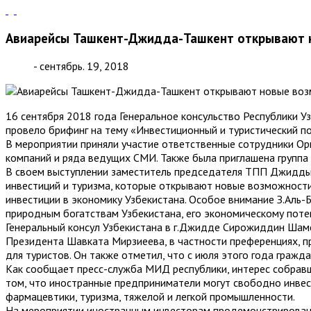
Авиарейсы Ташкент-Джидда-Ташкент открывают н
- сентябрь. 19, 2018
16 сентября 2018 года Генеральное консульство Республики 
провело брифинг на тему «Инвестиционный и туристический по
В мероприятии приняли участие ответственные сотрудники Орг
компаний и ряда ведущих СМИ. Также была приглашена группа 
В своем выступлении заместитель председателя ТПП Джидды ш
инвестиций и туризма, которые открывают новые возможност
инвестиции в экономику Узбекистана. Особое внимание З.Аль-
природным богатствам Узбекистана, его экономическому поте
Генеральный консул Узбекистана в г.Джидде Сирожиддин Ша
Президента Шавката Мирзиеева, в частности преференциях, п
для туристов. Он также отметил, что с июля этого года гражда
Как сообщает пресс-служба МИД республики, интерес собрав
том, что иностранные предприниматели могут свободно инвест
фармацевтики, туризма, тяжелой и легкой промышленности.
На мероприятии иностранным инвесторам продемонстрирован в