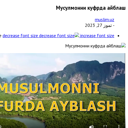
Мусулмонни куфрда айблаш
muslim.uz
- تموز 27, 2023
e
decrease font size
increase font size