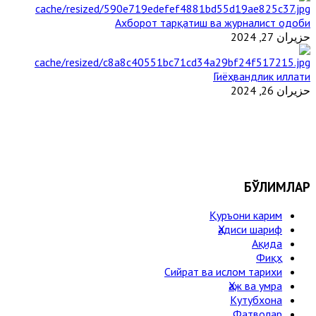
Ахборот тарқатиш ва журналист одоби
حزيران 27, 2024
Гиёҳвандлик иллати
حزيران 26, 2024
БЎЛИМЛАР
Қуръони карим
Ҳадиси шариф
Ақида
Фиқҳ
Сийрат ва ислом тарихи
Ҳаж ва умра
Кутубхона
Фатволар