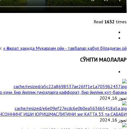
Read
1632
times
y:
« Ҳижрат ҳақида
Муҳаррам ойи - тавбалар қабул бўладиган ой »
СЎНГГИ МАҚОЛАЛАР
 куни. Бир йиллик гуноҳларга каффорат, бир йиллик қут-барака
تموز 16, 2024
НСОННИНГ ИШИ ЮРИШМАСЛИГИНИ энг КАТТА 33 та САБАБИ
تموز 16, 2024