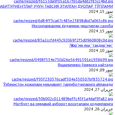
АБИТУРИЕНТЛАР УЧУН ТАВСИЯ ЭТИЛГАН ДУОЛАР ТЎПЛАМИ
تموز 15, 2024
Инсонпарварлик ёрдамини уюштирган саҳоба
تموز 15, 2024
“Ҳизр”ми ёки “тақдир”ми?
تموز 10, 2024
Яхшилигимиз ўзимизга қайтади
تموز 09, 2024
Ўзбекистон ҳожилари маънавият тарғиботчиларига айланади
حزيران 27, 2024
Матбуот ва оммавий ахборот воситалари ходимларига
حزيران 26, 2024