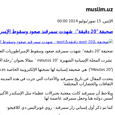
muslim.uz
الإثنين, 15 تموز/يوليو 2024 00:00
صحيفة "20 دقيقة": شهدت سمرقند صعود وسقوط الإمبراطوريات العظيمة وتفاعل الثقافات والحضارات المختلفة
صحيفة "20 دقيقة": شهدت سمرقند صعود وسقوط الإمبراطوريات العظيمة وتفاعل الثقافات والحضارات المختلفة.
نشرت المجلة الإسبانية الشهيرة "20 minutos ” مقالا بعنوان "رحلة الأحلام إلى سمرقند، العاصمة الأسطورية والساحرة لطريق الحرير" حسبما ذكرت وكالة أنباء "دنيا".
("20 Minutes") هي صحيفة إسبانية لها نسختها الإلكترونية الخاصة 20minutos.es وهي ثاني أكثر الصحف الإلكترونية شعبية في العالم باللغة الإسبانية.
يتحدث المقال عن تاريخ سمرقند والأحداث التي جرت في هذه المدينة 
الثقافات والحضارات المختلفة".
ويلاحظ أن سمرقند كانت معجبة بجنرالات عظماء مثل الإسكندر الأكبر 
أسس دولته هنا وجعل سمرقند عاصمة لها.
كما تم ذكر أول إسباني زار سمرقند - روي غونزاليس دي كلافيجو-