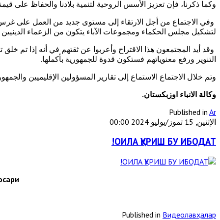
وكما ذكرنا، فإن تعزيز الأسس الروحية لتنمية بلادنا والحفاظ على قيمنا
وفي الاجتماع من أجل الارتقاء إلى مستوى جديد من العمل على غرس ا
لتشكيل مجلس الحكماء ومجموعات الآباء يتكون من الزعماء الدينيين وا
وقد أيد المجتمعون هذا الاقتراح وأعربوا عن ثقتهم في أنه إذا تم خل
التنوير ورفع معنوياتهم فستكون قدوة للجمهورية بأكملها.
وتم خلال الاجتماع الاستماع إلى تقارير المسؤولين الإقليميين والجمهو
وكالة الانباء اوزبكستان.
Published in
Ar
الإثنين, 15 تموز/يوليو 2024 00:00
ОИЛА ҚУРИШ БУ ИБОДАТ!
осари
Published in
Видеолавҳалар