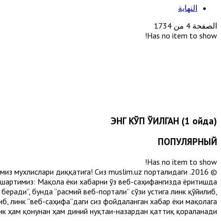
النهاية
الصفحة 4 من 1734
Has no item to show!
ЭНГ КЎП ЎҚИЛГАН (1 ойда)
ПОПУЛЯРНЫЙ
Has no item to show!
лимиз мухлислари диққатига! Сиз muslim.uz порталидаги
 шартимиз: Мақола ёки хабарни ўз веб-саҳифангизда ёритишда
еради”, бунда “расмий веб-портали” сўзи устига линк қўйилиб,
либ, линк “веб-саҳифа”даги сиз фойдаланган хабар ёки мақолага
ик ҳам қонунан ҳам диний нуқтаи-назардан қаттиқ қораланади.