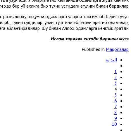
тда узун эди. У Умарга етиб келганида одамларга жуда кенглик
 ҳар бир уй аҳлига бир туяни устидаги егулиги билан бердилар.
с розияллоҳу анҳумни одамларга уларни тақсимлаб бериш учун
либ, туяни сўядилар, унинг гўштини еб, ёғини эритиб оладилар,
га айлантирадилар. Шу билан Аллоҳ одамларга кенглик яратди».
«Ислом тарихи» китоби биринчи жуз
Published in
Мақолалар
البداية
1
2
3
4
5
6
7
8
9
10