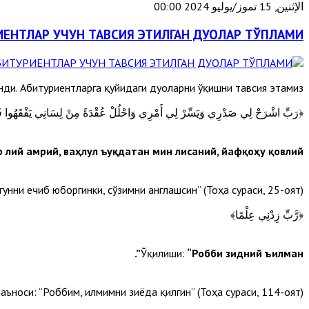
الإثنين, 15 تموز/يوليو 2024 00:00
ИЕНТЛАР УЧУН ТАВСИЯ ЭТИЛГАН ДУОЛАР ТЎПЛАМИ
нди. Абитуриентларга қуйидаги дуоларни ўқишни тавсия этамиз:
﴿رَبِّ اشْرَحْ لِي صَدْرِي وَيَسِّرْ لِي أَمْرِي وَاحْلُلْ عُقْدَةً مِنْ لِسَانِي يَفْقَهُوا 
 лий амрий, ваҳлул ъуқдатан мин лисаний, йафқоҳу қовлий”.
унни ечиб юборгинки, сўзимни англашсин” (Тоҳа сураси, 25-оят).
﴿رَّبِّ زِدْنِي عِلْمًا﴾
Ўқилиши:
“Робби зидний ъилман”.
аъноси: “Роббим, илмимни зиёда қилгин” (Тоҳа сураси, 114-оят).