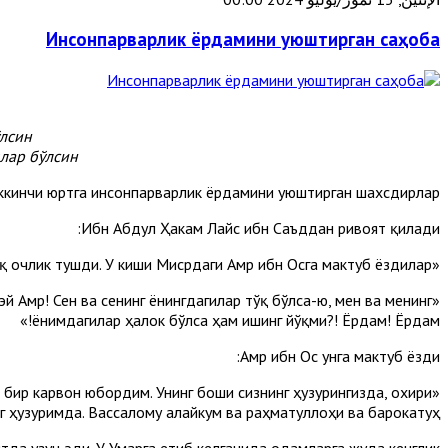
Инсонпарварлик ёрдамини уюштирган саҳоба
лсин.
лар бўлсин.
ккинчи юртга инсонпарварлик ёрдамини уюштирган шахсдирлар.
Ибн Абдул Ҳакам Лайс ибн Саъддан ривоят қилади:
«Умар ибн Хаттоб розияллоҳу анҳунинг халифалик даврида Мадинада одамлар бошига қаттиқ очлик тушди. У киши Мисрдаги Амр ибн Осга мактуб ёздилар:
й Амр! Сен ва сенинг ёнингдагилар тўқ бўлса-ю, мен ва менинг
ёнимдагилар ҳалок бўлса ҳам ишинг йўқми?! Ёрдам! Ёрдам!»
Амр ибн Ос унга мактуб ёзди:
 бир карвон юбордим. Унинг боши сизнинг ҳузурингизда, охири
г ҳузуримда. Вассалому алайкум ва раҳматуллоҳи ва барокатуҳ».