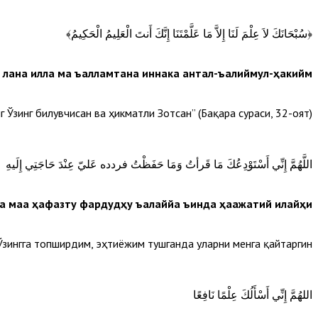
﴿سُبْحَانَكَ لاَ عِلْمَ لَنَا إِلاَّ مَا عَلَّمْتَنَا إِنَّكَ أَنتَ الْعَلِيمُ الْحَكِيمُ﴾
 лана илла ма ъалламтана иннака антал-ъалиймул-ҳакийм”.
 Ўзинг билувчисан ва ҳикматли Зотсан” (Бақара сураси, 32-оят).
اللَّهُمَّ إِنِّي أَسْتَوْدِعُكَ مَا قَرأتُ وَمَا حَفَظْتُ فردده عَليّ عِنْدَ حَاجَتِي إِلَيهِ
а маа ҳафазту фардудҳу ъалаййа ъинда ҳаажатий илайҳи”.
зингга топширдим, эҳтиёжим тушганда уларни менга қайтаргин”.
اللهُمَّ إِنِّي أَسْأَلُكَ عِلْمًا نَافِعًا