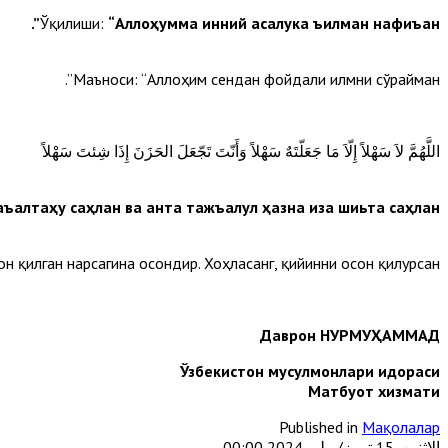
Ўқилиши:
“Аллоҳумма инний асалука ъилман нафиъан”.
Маъноси: “Аллоҳим сендан фойдали илмни сўрайман”.
اللَّهُمَّ لاَ سَهْلاً إِلّاَ مَا جَعَلّتَهٌ سَهْلاً وَأَنّتَ تَجّعَلَ الحَزَنَ إِذَا شِئتَ سَهْلاً
ъалтаҳу саҳлан ва анта тажъалул ҳазна иза шиьта саҳлан”.
н қилган нарсагина осондир. Хоҳласанг, қийинни осон қилурсан.
Даврон НУРМУҲАММАД
Ўзбекистон мусулмонлари идораси
Матбуот хизмати
Published in
Мақолалар
الإثنين, 15 تموز/يوليو 2024 00:00