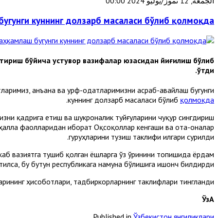
الجمعة, 12 تموز/يوليو 2024 00:00
угунги куннинг долзарб масаласи бўлиб қолмоқда
тириш бўйича устувор вазифалар юзасидан йиғилиш бўлиб
ўтди.
ларимиз, анъана ва урф-одатларимизни асраб-авайлаш бугунги
.
куннинг долзарб масаласи бўлиб
қолмоқда
изни қадрига етиш ва шукроналик туйғуларини чуқур сингдириш
аҳалла фаолларидан иборат Оқсоқоллар кенгаши ва ота-оналар
гуруҳларини тузиш таклифи илгари сурилди.
ккаб вазиятга тушиб қолган ёшларга ўз ўринини топишида ёрдам
илса, бу бутун республикага намуна бўлишига ишонч билдирди.
рининг ҳисоботлари, тадбиркорларнинг таклифлари тингланди.
ЎзА
Published in
Ўзбекистон янгиликлари