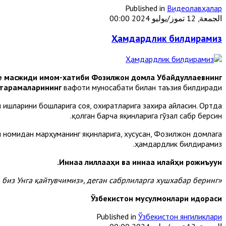
Published in
Видеолавҳалар
الجمعة, 12 تموز/يوليو 2024 00:00
Ҳамдардлик билдирамиз
е масжиди имом-хатиби Фозилжон домла Убайдуллаевнинг
тарамаларининг
вафоти муносабати билан таъзия билдиради.
 ишларини бошларига соя, охиратларига захира айласин. Ортда
қолган барча яқинларига гўзал сабр берсин.
 номидан марҳуманинг яқинларига, хусусан, Фозилжон домлага
ҳамдардлик билдирамиз.
Иннаа лиллааҳи ва иннаа илайҳи рожиъуун.
«Мусибат етганда «Албатта, биз Аллоҳникимиз ва албатта, биз Унга қайтувчимиз», деган сабрлиларга хушхабар беринг».
Ўзбекистон мусулмонлари идораси
Published in
Ўзбекистон янгиликлари