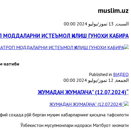
muslim.uz
السبت, 13 تموز/يوليو 2024 00:00
 МОДДАЛАРНИ ИСТЕЪМОЛ ҚИЛИШ ГУНОҲИ КАБИРА!
м-хатиби
Published in
ВИДЕО
الجمعة, 12 تموز/يوليو 2024 00:00
“ЖУМАДАН ЖУМАГАЧА” (12.07.2024)
фий соҳада рўй берган муҳим хабарларнинг қисқача тафсилоти
Ўзбекистон мусулмонлари идораси Матбуот хизмати