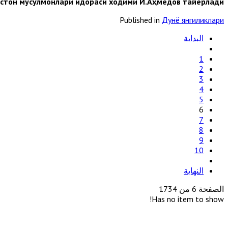
стон мусулмонлари идораси ходими И.Аҳмедов тайёрлади.
Published in
Дунё янгиликлари
البداية
1
2
3
4
5
6
7
8
9
10
النهاية
الصفحة 6 من 1734
Has no item to show!