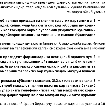
ни амалга ошириш учун президент фармонлари ёки катта-катта
ишонтиришдир. Улар қандай йўл тутишини қуйида билганимизга
сизларга айтиб ўтамиз:
деб таништиришади ва сизнинг пластик картангизга
1.
и). Кейин, улар биз сизга смс код юбордик шу кодни
ик картасидаги барча пулларини ўғирлатиб қўйганини
бундайларни кимлигини топишнинг имкони йўқлигидир.
 таништиришди шу заҳоти билингки, булар фирибгарлар. Имкони
манг ва телефонгизга келган смс кодни ҳеч кимга айта кўрманг.
н президент фармонларини асос қилиб аҳолига пул
2.
сидан ютуқ чиққанини айтишади ва у пул ёки ютуқни
. Агар сиз мазкур ҳавола орқали сайтга кирсангиз ва
амларини терсангиз бор пулингиздан маҳрум бўласиз.
 реклама қўйсангиз масалан, OLX.uz иловаси орқали
3.
тириб махсулот пулини пластик картангизга ўтказиб
улар сизга телефонингизга келган махфий смс кодни
лар фирибгарлар ва асло махфий кодни айта кўрманг.
 сизга моддий ёрдам бериш учун пластик картангиз устидаги 16