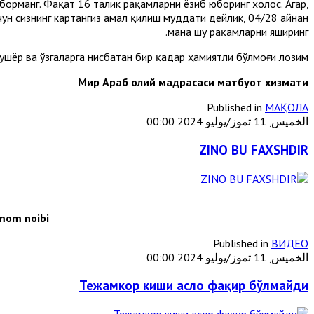
борманг. Фақат 16 талик рақамларни ёзиб юборинг холос. Агар,
чун сизнинг картангиз амал қилиш муддати дейлик, 04/28 айнан
мана шу рақамларни яширинг.
ушёр ва ўзгаларга нисбатан бир қадар ҳамиятли бўлмоғи лозим.
Мир Араб олий мадрасаси матбуот хизмати
Published in
МАҚОЛА
الخميس, 11 تموز/يوليو 2024 00:00
ZINO BU FAXSHDIR
imom noibi
Published in
ВИДЕО
الخميس, 11 تموز/يوليو 2024 00:00
Тежамкор киши асло фақир бўлмайди