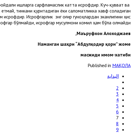
фойдали ишларга сарфламаслик катта исрофдир. Куч-қувват ва
 етмай, тинкани қуритадиган ёки саломатликка хавф соладиган
ам исрофдир. Исрофгарлик энг оғир гуноҳлардан эканлигини ҳис
рофгар бўлмайди, исрофгар мусулмони комил ҳам бўла олмайди
Маъруфхон Алоходжаев,
Наманган шаҳри “Абдулқодир қори” жоме
масжиди имом-хатиби
Published in
МАҚОЛА
البداية
2
3
4
5
6
7
8
9