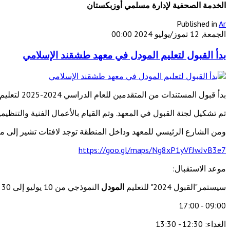
الخدمة الصحفية لإدارة مسلمي أوزبكستان
Published in
Ar
الجمعة, 12 تموز/يوليو 2024 00:00
بدأ القبول لتعليم المودل في معهد طشقند الإسلامي
بدأ قبول المستندات من المتقدمين للعام الدراسي 2024-2025 لتعليم المودل في معهد طشقند الإسلامي إعتبارا من 10 يوليو.
تم تشكيل لجنة القبول في المعهد. وتم القيام بالأعمال الفنية والتنظيمي
ومن الشارع الرئيسي للمعهد وداخل المنطقة توجد لافتات تشير إلى مكتب
https://goo.gl/maps/Ng8xP1yVfJwJvB3e7
موعد الاستقبال:
سيستمر"القبول 2024" للتعليم
المودل
النموذجي من 10 يوليو إلى 30 يوليو من هذا العام الساعة 18:00.
09:00 - 17:00
الغداء: 12:30 - 13:30