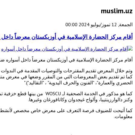
muslim.uz
الجمعة, 12 تموز/يوليو 2024 00:00
أقام مركز الحضارة الإسلامية في أوزبكستان معرضاً داخل 
أقام مركز الحضارة الإسلامية في أوزبكستان معرضاً داخل أسواره ضمن 
كما تم تقديم بعض المعروضات التي من المقرر وضعها في معرض متحف ال
الحضري والعمارة"، "الفنون والحرف اليدوية" ، "التقاليد")."
كما هو مذكور في الخدمة الصحفي
وكنز دالوارزينتيبا، وألواح غيجدوان وكاتاقورغان وغيرها.
كما أتيحت للضيوف فرصة التعرف على معرض خاص مخصص لأنشطة الجمع
معلومات.