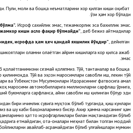
ди. Пули, моли ва бошқа неъматларини хор қилган киши оқибат
ўзи ҳам хор бўлади.
бўлма”.
Исроф сахийлик эмас, тежамкорлик эса бахиллик эмас.
ежамкор киши асло фақир бўлмайди”
, деб бежиз айтмадилар.
нидек, исрофда ҳам ҳеч қандай яхшилик йўқдир”
, дейилган.
Имом Аъзам роҳматуллоҳи алайҳнинг ғоят ибратли ҳикматларида:
и шикоятлари оламни олаётган айрим кишиларга кор қилса ажаб
эмас.
иб қолаётганимизни сезмай қоляпмиз. Тўй, тантаналар ва бошқа
 қилинмоқда. Тўй ва эҳсон маросимлари савобли иш, лекин тўй
лари ва Ўзбекистон Мусулмонлари Идорасининг фатвосига амал
никоҳ маросими автомобилларига миллионларни сарфлаш ўрнига,
ий буюмларга сарфланса, айни савобли иш қилинган бўлур эди.
тидан бири ичимлик сувига муҳтож бўлиб турганда, қиш кунлари
миз ва шу каби баҳоналаримиз бисёр. Ахир ҳамма нарсанинг ҳам
 одамларимиз ҳатто исрофгарликлари билан мақтанадиган бўлиб
 қадрига етмайдиган, ота-оналари меҳнат билан топган моддий
бойликларни авайлаб-асрамайдиган бўлиб улғайишлари мумкин.