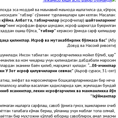
лоҳда эса моддий ва маънавий маънода ишлатилса-да, кўпроқ
носидаги “табзир” сўзининг турланишлари ҳам келган. Масалан:
л қўйма. Албатта, табзирчилар
(исрофчилар)
шайтонларнинг
зир”
нинг исрофдан фарқи шундаки, исроф шариатда буюрилган
 ҳаддан ошиш бўлса,
“табзир”
кераксиз ўринда сарф қилишдир.
садақа қилинглар. Исроф ва мутакаббирлик бўлмаса бас”
(Абу
Довуд ва Насоий ривояти).
ушунилади. Инсон табиатан исрофгарчиликка мойил бўлиб, ҳар
“Исроф”
нманлик ва ном чиқариш учун қилинадиган дабдабали маросим
аллардан эканини баён қилиб, марҳамат қилади:
“...Еб-ичинглар
нки У Зот исроф қилувчиларни севмас”
(Аъроф сураси, 31-оят).
рсатиш, зиёфат ва маросимларни бошқаларларникидан бир неча
оллаллоҳу алайҳи васаллам ҳадисларида ҳам, жумладан бундай
йиниб ясанинглар, лекин исрофгарчилик ва манманликка йўл
қўйманглар!”
илмаган ишларга сарфлаш, савоб ўрнига гуноҳ эшикларини очиб
аётган талабага кўмак бериш, уйланиш учун маблағ топа олмай,
лмаётган бир муҳтожни қўллаб юбориш савоблироқ амал эмасми?