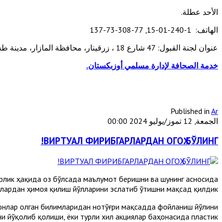
الأحد عطلة.
الهاتف: 1-240-01-15, 77-308-73-137
عنوان لجنة القبول: 47 شارع 18 ، زرقينار، محافظة المازار، مدينة طشقند.
خدمة الصحافة لإدارة مسلمي أوزبكستان.
Published in
Ar
الجمعة, 12 تموز/يوليو 2024 00:00
ВИРТУАЛ ФИРИБГАРЛАРДАН ОГОҲ БЎЛИНГ!
арлик ҳақида оз бўлсада маълумот беришни ва шунинг асносида
улардан ҳимоя қилиш йўлларини эслатиб ўтишни мақсад қилдик.
нсонлар олган билимларидан нотўғри мақсадда фойланиш йўлини
ни йўқолиб қолиши, ёки турли хил акциялар баҳонасида пластик