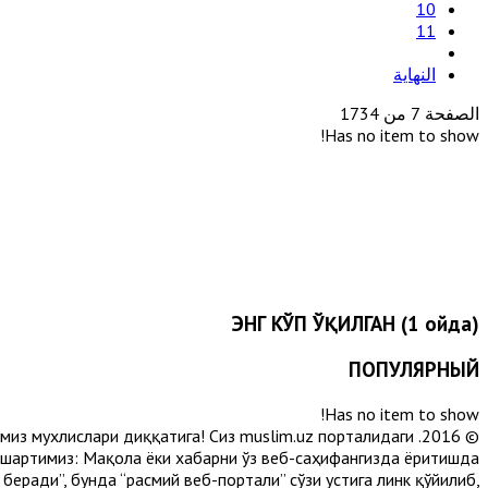
10
11
النهاية
الصفحة 7 من 1734
Has no item to show!
ЭНГ КЎП ЎҚИЛГАН (1 ойда)
ПОПУЛЯРНЫЙ
Has no item to show!
лимиз мухлислари диққатига! Сиз muslim.uz порталидаги
 шартимиз: Мақола ёки хабарни ўз веб-саҳифангизда ёритишда
еради”, бунда “расмий веб-портали” сўзи устига линк қўйилиб,