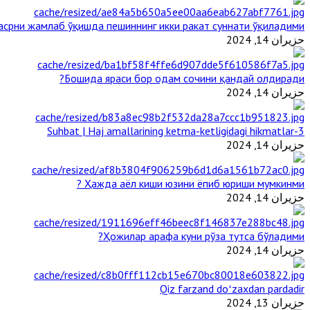
срни жамлаб ўқишда пешиннинг икки ракат суннати ўқиладими?
حزيران 14, 2024
Бошида яраси бор одам сочини қандай олдиради?
حزيران 14, 2024
3-Suhbat | Haj amallarining ketma-ketligidagi hikmatlar
حزيران 14, 2024
Ҳажда аёл киши юзини ёпиб юриши мумкинми ?
حزيران 14, 2024
Ҳожилар арафа куни рўза тутса бўладими?
حزيران 14, 2024
Qiz farzand doʻzaxdan pardadir
حزيران 13, 2024