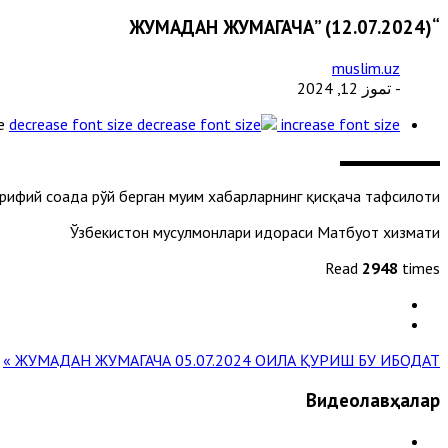
“ЖУМАДАН ЖУМАГАЧА” (12.07.2024)
muslim.uz
- تموز 12, 2024
e
decrease font size
increase font size
рифий соҳада рўй берган муҳим хабарларнинг қисқача тафсилоти
Ўзбекистон мусулмонлари идораси Матбуот хизмати
Read
2948
times
« ЖУМАДАН ЖУМАГАЧА 05.07.2024
ОИЛА ҚУРИШ БУ ИБОДАТ! »
Видеолавҳалар