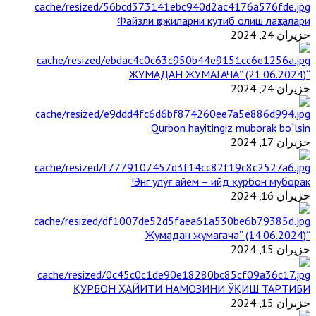
Файзли ҳожиларни кутиб олиш лаҳзалари
حزيران 24, 2024
“ЖУМАДАН ЖУМАГАЧА” (21.06.2024)
حزيران 24, 2024
Qurbon hayitingiz muborak bo`lsin
حزيران 17, 2024
Энг улуғ айём – ийд қурбон муборак!
حزيران 16, 2024
“Жумадан жумагача” (14.06.2024)
حزيران 15, 2024
ҚУРБОН ҲАЙИТИ НАМОЗИНИ ЎҚИШ ТАРТИБИ
حزيران 15, 2024