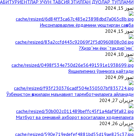
АБИТУРИЕНТЛАР УЧУН ТАВСИЯ ЭТИЛГАН ДУОЛАР ТЎПЛАМИ
تموز 15, 2024
Инсонпарварлик ёрдамини уюштирган саҳоба
تموز 15, 2024
“Ҳизр”ми ёки “тақдир”ми?
تموز 10, 2024
Яхшилигимиз ўзимизга қайтади
تموز 09, 2024
Ўзбекистон ҳожилари маънавият тарғиботчиларига айланади
حزيران 27, 2024
Матбуот ва оммавий ахборот воситалари ходимларига
حزيران 26, 2024