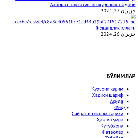
Ахборот тарқатиш ва журналист одоби
حزيران 27, 2024
Гиёҳвандлик иллати
حزيران 26, 2024
БЎЛИМЛАР
Қуръони карим
Ҳадиси шариф
Ақида
Фиқҳ
Сийрат ва ислом тарихи
Ҳаж ва умра
Кутубхона
Фатволар
Табобат