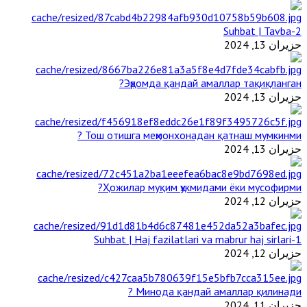
2-Suhbat | Tavba
حزيران 13, 2024
Эҳромда қандай амаллар тақиқланган?
حزيران 13, 2024
Тош отишга меҳмонхонадан қатнаш мумкинми ?
حزيران 13, 2024
Ҳожилар муқим ҳукмидами ёки мусофирми?
حزيران 12, 2024
1-Suhbat | Haj fazilatlari va mabrur haj sirlari
حزيران 12, 2024
Минода қандай амаллар қилинади ?
حزيران 11, 2024