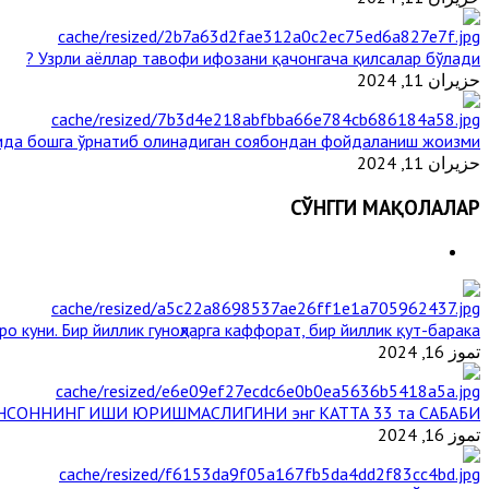
Узрли аёллар тавофи ифозани қачонгача қилсалар бўлади ?
حزيران 11, 2024
мда бошга ўрнатиб олинадиган соябондан фойдаланиш жоизми ?
حزيران 11, 2024
СЎНГГИ МАҚОЛАЛАР
о куни. Бир йиллик гуноҳларга каффорат, бир йиллик қут-барака
تموز 16, 2024
НСОННИНГ ИШИ ЮРИШМАСЛИГИНИ энг КАТТА 33 та САБАБИ
تموز 16, 2024