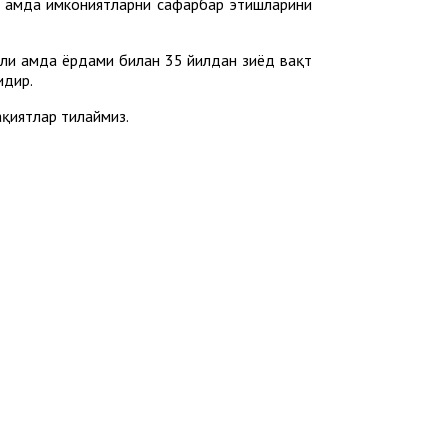
 ҳамда имкониятларни сафарбар этишларини
ли ҳамда ёрдами билан 35 йилдан зиёд вақт
идир.
қиятлар тилаймиз.