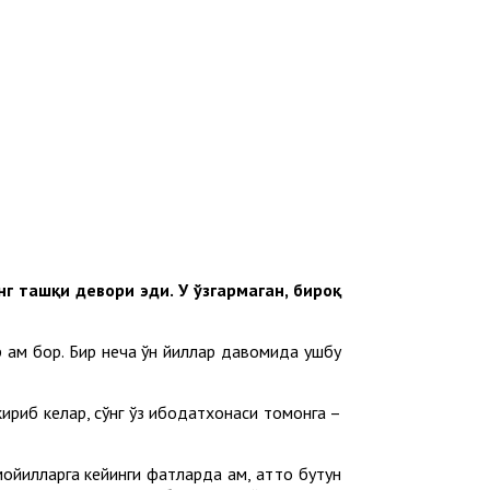
г ташқи девори эди. У ўзгармаган, бироқ
 ҳам бор. Бир неча ўн йиллар давомида ушбу
ириб келар, сўнг ўз ибодатхонаси томонга –
илларга кейинги фатҳларда ҳам, ҳатто бутун