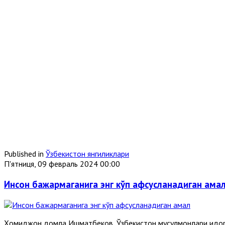
Published in
Ўзбекистон янгиликлари
П'ятниця, 09 февраль 2024 00:00
Инсон бажармаганига энг кўп афсусланадиган ама
Ҳомиджон домла Ишматбеков, Ўзбекистон мусулмонлари идор