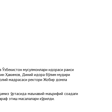
да Ўзбекистон мусулмонлари идораси раиси
ин Ҳакимов, Диний идора бўлим мудири
 олий мадрасаси ректори Жобир домла
имиз ўртасида маънавий-маърифий соҳадаги
тараф этиш масалалари кўрилди.