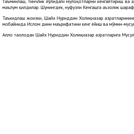
таъминлаш, тинчлик йўлидаги мулоқотларни кенгайтириш ва
маълум қилдилар. Шунингдек, нуфузли Кенгашга аъзолик шараф
Таъкидлаш жоизки, Шайх Нуриддин Холиқназар ҳазратларининг
мобайнида Ислом дини маърифатини кенг ёйиш ва мўмин-мусул
Аллоҳ таолодан Шайх Нуриддин Холиқназар ҳазратларига Мус