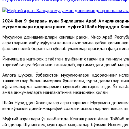
2024 йил 9 февраль куни Бирлашган Араб Амирликлари
мусулмонлари идораси раиси, муфтий Шайх Нуриддин Холи
Мусулмон донишмандлари кенгаши раиси, Миср Араб Респуб
ҳазратларини ушбу нуфузли кенгаш аъзолигига қабул қилиш ҳақ
фаолият олиб бораётган кўплаб уламолар орасидан фақатгина 
Йиғилишда иштирок этаётган дунёнинг етакчи ва таниқли у
тарихий воқеа бўлганини таъкидлаб, юртимиздаги диний-маъри
Аллоҳга шукрки, Ўзбекистон мусулмонлари идорасининг ис
ташкилотлар билан ҳамкорлик ўрнатилди, турли давлатлар ди
кўргазмаларда вакилларимиз муносиб иштирок этди. Ўз нав
ҳамда анжуманларга мамлакатимиз мезмонлик қилди.
Шайх Нуриддин Холиқназар ҳазратларининг Мусулмон донишман
кенг кўламли диний-маърифий соҳадаги ислоҳотларнинг юксак э
Муфтий ҳазратлари ўз навбатида Кенгаш раиси Аҳмад Тоййиб 
айтдилар. Шунингдек, муштарак мақсадлар бўлмиш Ислом дин