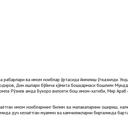
а раҳбарлари ва имом ноиблар ўртасида йиғилиш ўтказилди. Ун
диров, Дин ишлари бўйича қўмита бошқармаси бошлиғи Муҳидд
омла Рўзиев ҳамда Бухоро вилояти бош имом-хатиби, Мир Араб
ётган имом ноибларнинг билим ва малакаларини ошириш, халқ
авомида дуч келаётган муаммо ва камчиликларни биргаликда бар