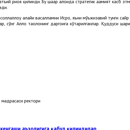
қатъий риоя қилинди. Бу шаҳар алоҳида ­стратегик аҳамият касб 
эди.
ллаллоҳу алайҳи васалламни Исро, яъни мўъжизавий тунги сайр 
, сўнг Аллоҳ таолонинг даргоҳига кўтарилганлар. Қуддуси ша
й мадрасаси ректори
енгаши аъзолигига қабул қилиндилар