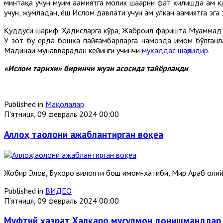
минтақа учун муҳим аҳамиятга молик шаҳарни фатҳ қилишда ҳам 
учун, жумладан, ёш Ислом давлати учун ҳам улкан аҳамиятга эга 
Қуддуси шариф. Ҳадисларга кўра, Жаброил фаришта Муҳаммад со
У зот бу ерда бошқа пайғамбарларга намозда имом бўлганлар
Мадинаи мунавварадан кейинги учинчи
муқаддас шаҳридир
.
«Ислом тарихи» биринчи жузи асосида тайёрланди
Published in
Мақолалар
П'ятниця, 09 февраль 2024 00:00
Аллоҳ таолони ажаблантирган воқеа
Жобир Элов, Бухоро вилояти бош имом-хатиби, Мир Араб оли
Published in
ВИДЕО
П'ятниця, 09 февраль 2024 00:00
Муфтий ҳазрат Халқаро мусулмон донишмандлар к