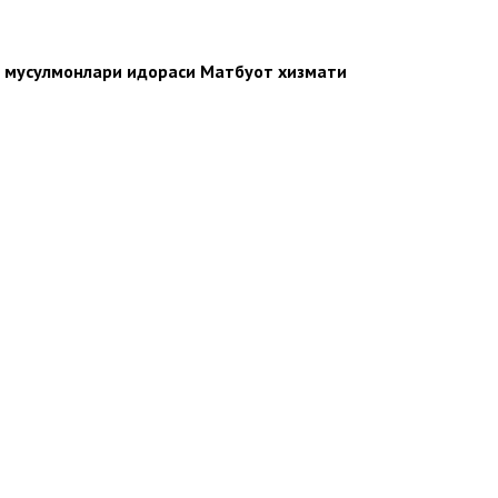
н мусулмонлари идораси Матбуот хизмати