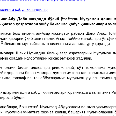
нинг Абу Даби шаҳрида бўлиб ўтаётган Мусулмон донишм
қназар ҳазратлари ушбу Кенгашга қабул қилинганлари эъл
ликаси Бош имоми, ал-Азҳар мажмуаси раҳбари Шайх Аҳмад То
идаги қарорни ўқиб эшиттирди. Аҳмад Тоййиб жаноблари ўз сўзи
Ўзбекистон муфтийси аъзо қилинганига алоҳида урғу қаратди.
ламолари Шайх Нуриддин Холиқназар ҳазратларини Мусулмон д
фий соҳадаги ислоҳотларни юксак эътироф этдилар.
лом олами билан алоқалари ривожланиб, кўп томонлама мунос
ний идоралари билан меморандумлар имзоланди, хориждаги илм
батида, таклиф ва ташаббусларимиз мусулмон дунёси томонид
длар кенгашига қабул қилинганлари юртимизда давлатимиз Раҳ
ътирофи бўлди.
жаноблари, Бош котиб Муҳаммад Абдуссалом ва аъзо уламоларг
и, мусулмон умматига хизмат қилиш, башарият муаммоларини б