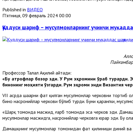
Published in
ВИДЕО
П'ятниця, 09 февраль 2024 00:00
Қуддуси шариф – мусулмонларнинг учинчи муқадд
Алло
Пайғамбар
Профессор Талал Ақилий айтади:
«Бу атрофлар бозор эди. У Рум эҳромини ўраб турарди. 
бинонинг моҳияти ўзгарди. Рум эҳроми энди Византия чер
VII асрда шаҳарни фатҳ қилган мусулмонлар черковни тортиб 
бино насронийлар черкови бўлиб турди. Буни қарангки, мусулм
«Шарқ томонда масжид, ғарб томонда эса черков эди. Дамашқ 
мусулмонлар масжидга, насронийлар черковга юрар эди. Бу ҳол
Дамашқнинг мусулмонлар томонидан фатҳ қилиниши диний ва мад