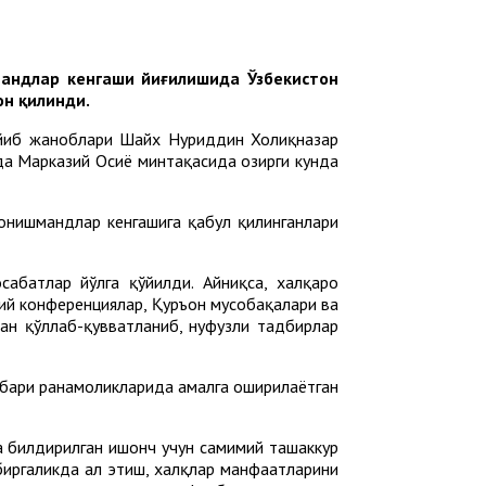
андлар кенгаши йиғилишида Ўзбекистон
он қилинди.
ййиб жаноблари Шайх Нуриддин Холиқназар
да Марказий Осиё минтақасида ҳозирги кунда
онишмандлар кенгашига қабул қилинганлари
абатлар йўлга қўйилди. Айниқса, халқаро
ий конференциялар, Қуръон мусобақалари ва
ан қўллаб-қувватланиб, нуфузли тадбирлар
бари раҳнамоликларида амалга оширилаётган
а билдирилган ишонч учун самимий ташаккур
иргаликда ҳал этиш, халқлар манфаатларини