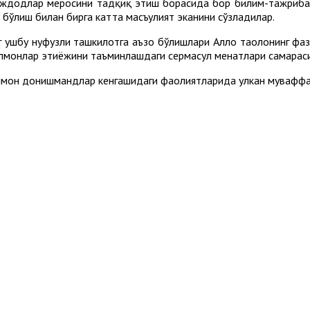
 аждодлар меросини тадқиқ этиш борасида бор билим-тажриба
 бўлиш билан бирга катта масъулият эканини сўзладилар.
 ушбу нуфузли ташкилотга аъзо бўлишлари Аллоҳ таолонинг фаз
монлар эҳтиёжини таъминлашдаги сермаҳсул меҳнатлари самарас
улмон донишмандлар кенгашидаги фаолиятларида улкан муваффа