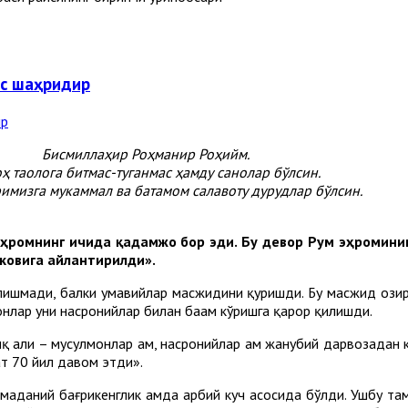
ас шаҳридир
Бисмиллаҳир Роҳманир Роҳийм.
ҳ таолога битмас-туганмас ҳамду санолар бўлсин.
имизга мукаммал ва батамом салавоту дурудлар бўлсин.
Эҳромнинг ичида қадамжо бор эди. Бу девор Рум эҳроминин
ковига айлантирилди».
олишмади, балки умавийлар масжидини қуришди. Бу масжид ҳозир
онлар уни насронийлар билан баҳам кўришга қарор қилишди.
аҳли – мусулмонлар ҳам, насронийлар ҳам жанубий дарвозадан к
ат 70 йил давом этди».
аний бағрикенглик ҳамда ҳарбий куч асосида бўлди. Ушбу тамой