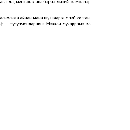
этмаса-да, минтақадаги барча диний жамоалар
асносида айнан мана шу шаҳарга олиб келган.
риф – мусулмонларнинг Маккаи мукаррама ва