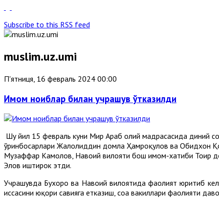
Subscribe to this RSS feed
muslim.uz.umi
П'ятниця, 16 февраль 2024 00:00
Имом ноиблар билан учрашув ўтказилди
Шу йил 15 февраль куни Мир Араб олий мадрасасида диний соҳ
ўринбосарлари Жалолиддин домла Ҳамроқулов ва Обидхон Қо
Музаффар Камолов, Навоий вилояти бош имом-хатиби Тоҳир д
Элов иштирок этди.
Учрашувда Бухоро ва Навоий вилоятида фаолият юритиб кела
ҳиссасини юқори савияга етказиш, соҳа вакиллари фаолияти д