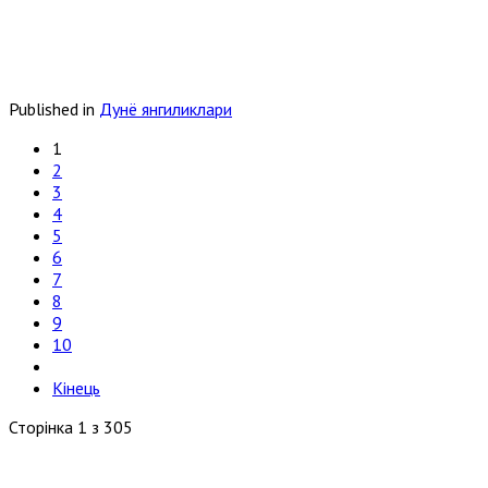
Published in
Дунё янгиликлари
1
2
3
4
5
6
7
8
9
10
Кінець
Сторінка 1 з 305