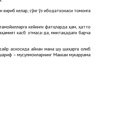
 кириб келар, сўнг ўз ибодатхонаси томонга
тамойилларга кейинги фатҳларда ҳам, ҳатто
аҳамият касб этмаса-да, минтақадаги барча
 сайр асносида айнан мана шу шаҳарга олиб
и шариф – мусулмонларнинг Маккаи мукаррама