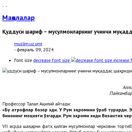
Мақолалар
Қуддуси шариф – мусулмонларнинг учинчи муқад
muslim.uz.umi
- февраль. 09, 2024
font size
decrease font size
increase 
Алло
Пайғамбар
Профессор Талал Ақилий айтади:
«Бу атрофлар бозор эди. У Рум эҳромини ўраб турарди. 
бинонинг моҳияти ўзгарди. Рум эҳроми энди Византия чер
VII асрда шаҳарни фатҳ қилган мусулмонлар черковни торти
ушбу бино насронийлар черкови бўлиб турди. Буни қарангки, 