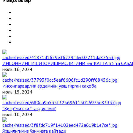
Мақолалар
ИНСОННИНГ ИШИ ЮРИШМАСЛИГИНИ энг КАТТА 33 та САБА
июль. 16, 2024
Инсонпарварлик ёрдамини уюштирган саҳоба
июль. 15, 2024
“Ҳизр”ми ёки “тақдир”ми?
июль. 10, 2024
Яхшилигимиз ўзимизга қайтади