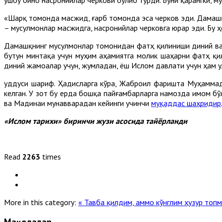
«Шарқ томонда масжид, ғарб томонда эса черков эди. Дамашқ
– мусулмонлар масжидга, насронийлар черковга юрар эди. Бу 
Дамашқнинг мусулмонлар томонидан фатҳ қилиниши диний ва 
бутун минтақа учун муҳим аҳамиятга молик шаҳарни фатҳ қил
диний жамоалар учун, жумладан, ёш Ислом давлати учун ҳам ул
Қуддуси шариф. Ҳадисларга кўра, Жаброил фаришта Муҳаммад
келган. У зот бу ерда бошқа пайғамбарларга намозда имом бўл
ва Мадинаи мунавварадан кейинги учинчи
муқаддас шаҳридир
«Ислом тарихи» биринчи жузи асосида тайёрланди
Read
2263
times
More in this category:
« Тавба қилдим, аммо кўнглим ҳузур топ