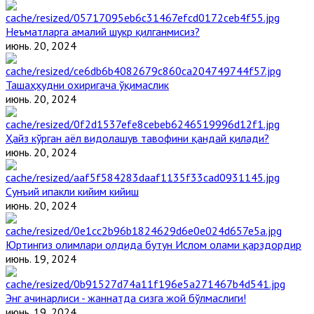
Неъматларга амалий шукр қилганмисиз?
июнь. 20, 2024
Ташаҳҳудни охиригача ўқимаслик
июнь. 20, 2024
Ҳайз кўрган аёл видолашув тавофини қандай қилади?
июнь. 20, 2024
Сунъий ипакли кийим кийиш
июнь. 20, 2024
Юртингиз олимлари олдида бутун Ислом олами қарздордир
июнь. 19, 2024
Энг ачинарлиси - жаннатда сизга жой бўлмаслиги!
июнь. 19, 2024