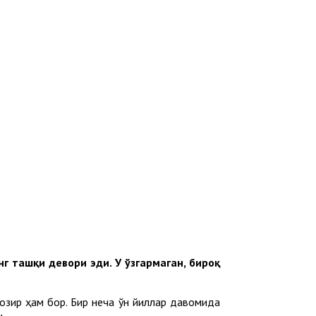
г ташқи девори эди. У ўзгармаган, бироқ
озир ҳам бор. Бир неча ўн йиллар давомида
.