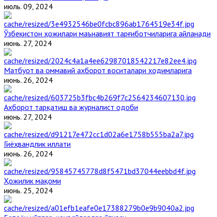
июль. 09, 2024
Ўзбекистон ҳожилари маънавият тарғиботчиларига айланади
июнь. 27, 2024
Матбуот ва оммавий ахборот воситалари ходимларига
июнь. 26, 2024
Ахборот тарқатиш ва журналист одоби
июнь. 27, 2024
Гиёҳвандлик иллати
июнь. 26, 2024
Ҳожилик мақоми
июнь. 25, 2024