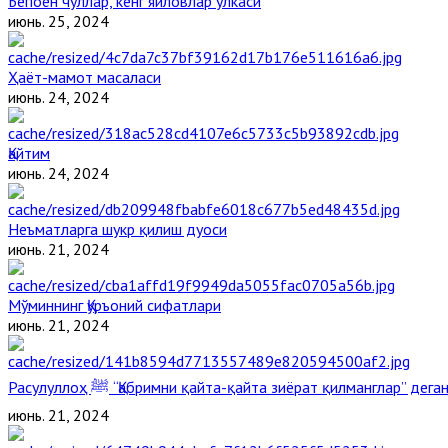
Бепоён чўллар, кенг яйловлар ўлкаси
июнь. 25, 2024
Ҳаёт-мамот масаласи
июнь. 24, 2024
Қайтим
июнь. 24, 2024
Неъматларга шукр қилиш дуоси
июнь. 21, 2024
Мўминнинг Қуръоний сифатлари
июнь. 21, 2024
Расулуллоҳ ﷺ “Қабримни қайта-қайта зиёрат қилманглар” де
июнь. 21, 2024