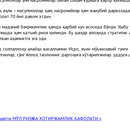
 аҳли – мусулмонлар ҳам, насронийлар ҳам жанубий дарвозадан
ҳолат 70 йил давом этди».
маданий бағрикенглик ҳамда ҳарбий куч асосида бўлди. Ушбу 
ишда ҳам қатъий риоя қилинди. Бу шаҳар алоҳида ­стратегик 
кан аҳамиятга эга эди.
 соллаллоҳу алайҳи васалламни Исро, яъни мўъжизавий тунги
ганлар, сўнг Аллоҳ таолонинг даргоҳига кўтарилганлар. Қуддус
.
маяпти
МЎЛ РИЗҚ ВА ХОТИРЖАМЛИК КАФОЛАТИ »