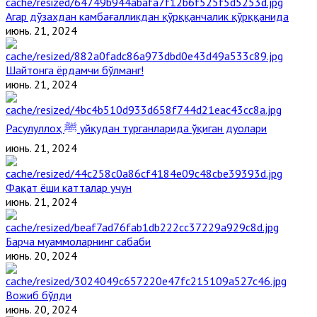
Агар дўзахдан камбағалликдан қўрққанчалик қўрққанида
июнь. 21, 2024
Шайтонга ёрдамчи бўлманг!
июнь. 21, 2024
Расулуллоҳ ﷺ уйқудан турганларида ўқиган дуолари
июнь. 21, 2024
Фақат ёши катталар учун
июнь. 21, 2024
Барча муаммоларнинг сабаби
июнь. 20, 2024
Вожиб бўлди
июнь. 20, 2024