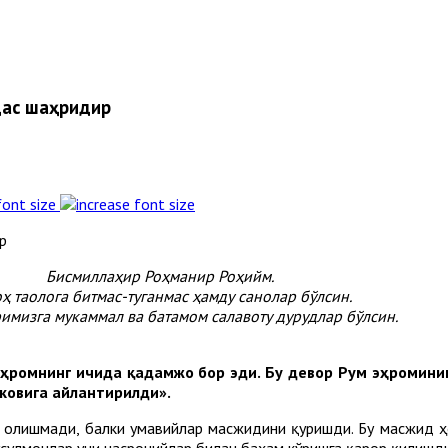
дас шаҳридир
font size
Бисмиллаҳир Роҳманир Роҳийм.
ҳ таолога битмас-туганмас ҳамду санолар бўлсин.
имизга мукаммал ва батамом салавоту дурудлар бўлсин.
Эҳромнинг ичида қадамжо бор эди. Бу девор Рум эҳроминин
ковига айлантирилди».
б олишмади, балки умавийлар масжидини қуришди. Бу масжид ҳ
мусулмонлар уни насронийлар билан баҳам кўришга қарор қилишди