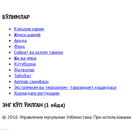
БЎЛИМЛАР
Қуръони карим
Ҳадиси шариф
Ақида
Фиқҳ
Сийрат ва ислом тарихи
Ҳаж ва умра
Кутубхона
Фатволар
Табобат
Аёллар саҳифаси
Экстремизм ва терроризм - тарраққиёт кушандаси
Хориждаги юртдошим
ЭНГ КЎП ЎҚИЛГАН (1 ойда)
© 2016. Управление мусульман Узбекистана. При использовании