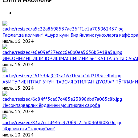
СЎНГГИ МАҚОЛАЛАР
Ғафлатда қолманг! Ашуро куни. Бир йиллик гуноҳларга каффора
июль. 16, 2024
ИНСОННИНГ ИШИ ЮРИШМАСЛИГИНИ энг КАТТА 33 та САБА
июль. 16, 2024
АБИТУРИЕНТЛАР УЧУН ТАВСИЯ ЭТИЛГАН ДУОЛАР ТЎПЛАМИ
июль. 15, 2024
Инсонпарварлик ёрдамини уюштирган саҳоба
июль. 15, 2024
“Ҳизр”ми ёки “тақдир”ми?
июль. 10, 2024