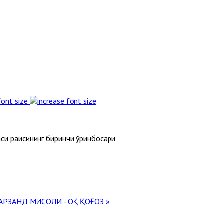
л
font size
си раисининг биринчи ўринбосари
АРЗАНД МИСОЛИ - ОҚ ҚОҒОЗ »