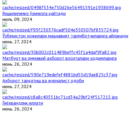
Яхшилигимиз ўзимизга қайтади
июль. 09, 2024
Ўзбекистон ҳожилари маънавият тарғиботчиларига айланади
июнь. 27, 2024
Матбуот ва оммавий ахборот воситалари ходимларига
июнь. 26, 2024
Ахборот тарқатиш ва журналист одоби
июнь. 27, 2024
Гиёҳвандлик иллати
июнь. 26, 2024