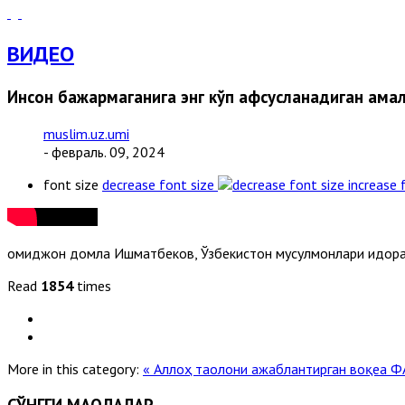
ВИДЕО
Инсон бажармаганига энг кўп афсусланадиган ама
muslim.uz.umi
- февраль. 09, 2024
font size
decrease font size
increase 
Ҳомиджон домла Ишматбеков, Ўзбекистон мусулмонлари идора
Read
1854
times
More in this category:
« Аллоҳ таолони ажаблантирган воқеа
Ф