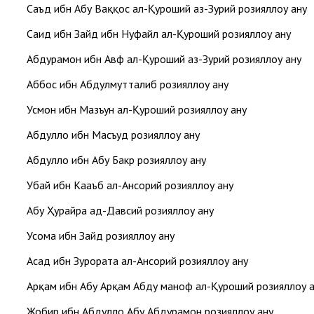
Саъд ибн Абу Ваққос ал-Қуроший аз-Зуҳрий розияллоҳу анҳу
Саид ибн Зайд ибн Нуфайл ал-Қуроший розияллоҳу анҳу
Абдураҳмон ибн Авф ал-Қуроший аз-Зуҳрий розияллоҳу анҳу
Аббос ибн Абдулмутталиб розияллоҳу анҳу
Усмон ибн Мазъун ал-Қуроший розияллоҳу анҳу
Абдуллоҳ ибн Масъуд розияллоҳу анҳу
Абдуллоҳ ибн Абу Бакр розияллоҳу анҳу
Убай ибн Кааъб ал-Ансорий розияллоҳу анҳу
Абу Ҳурайра ад-Давсий розияллоҳу анҳу
Усома ибн Зайд розияллоҳу анҳу
Асад ибн Зурората ал-Ансорий розияллоҳу анҳу
Арқам ибн Абу Арқам Абду маноф ал-Қуроший розияллоҳу а
Жобир ибн Абдуллоҳ Абу Абдураҳмон розияллоҳу анҳу