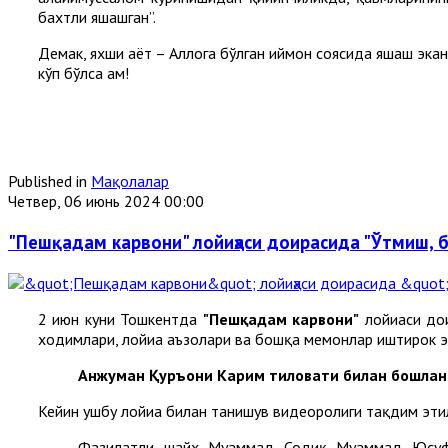
бахтли яшашган”.
Демак, яхши ҳаёт – Аллоҳга бўлган иймон соясида яшаш экан
кўп бўлса ҳам!
Published in
Мақолалар
Четвер, 06 июнь 2024 00:00
"Пешқадам карвони" лойиҳаси доирасида "Ўтмиш, б
2 июн куни Тошкентда
"Пешқадам карвони"
лойиҳаси д
ходимлари, лойиҳа аъзолари ва бошқа меҳмонлар иштирок 
Анжуман Қуръони Карим тиловати билан бошлани
Кейин ушбу лойиҳа билан танишув видеоролиги тақдим эти
Фазилатли шайх Муҳаммад Содиқ Муҳаммад Юсуф р