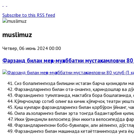
Subscribe to this RSS feed
muslimuz
Четвер, 06 июнь 2024 00:00
Фарзанд билан меҳр-муҳаббатни мустаҳкамловчи 80 
Сиз болалигингизда билишни истаган барча қизиқарли маъ
Фарзандларингиз билан ота-онангиз, қариндошлар ва дўс
Фарзандингиз туғилганида, мактабга бора бошлаганида, о
Қўғирчоқлар сотиб олинг ва кичик қўғирчоқ театри уюшт
Қиш кунлари фарзандларингиз билан қорбўрон ўйнанг, чан
Оила аъзоларингиз билан эрта тонгда бадантарбия қилиш
Икки ўриндиқли велосипед (ёки иккита велосипед)да фар
Фарзандларингизни бобо-бувилари, аҳли аёлингиз, дўстлар
Фарзандингиз билан машинада кетаётганингизда унга ёқад