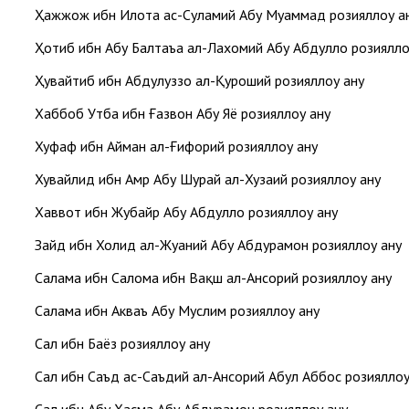
Ҳажжож ибн Илота ас-Суламий Абу Муҳаммад розияллоҳу ан
Ҳотиб ибн Абу Балтаъа ал-Лахомий Абу Абдуллоҳ розияллоҳу
Ҳувайтиб ибн Абдулуззо ал-Қуроший розияллоҳу анҳу
Хаббоб Утба ибн Ғазвон Абу Яҳё розияллоҳу анҳу
Хуфаф ибн Айман ал-Ғифорий розияллоҳу анҳу
Хувайлид ибн Амр Абу Шурайҳ ал-Хузаий розияллоҳу анҳу
Хаввот ибн Жубайр Абу Абдуллоҳ розияллоҳу анҳу
Зайд ибн Холид ал-Жуҳаний Абу Абдураҳмон розияллоҳу анҳу
Салама ибн Салома ибн Вақш ал-Ансорий розияллоҳу анҳу
Салама ибн Акваъ Абу Муслим розияллоҳу анҳу
Саҳл ибн Баёз розияллоҳу анҳу
Саҳл ибн Саъд ас-Саъдий ал-Ансорий Абул Аббос розияллоҳу 