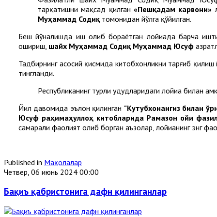
тарқатишни мақсад қилган
«Пешқадам карвони»
л
Муҳаммад Содиқ
томонидан йўлга қўйилган.
Беш йўналишда иш олиб бораётган лойиҳада барча ишти
ошириш,
шайх Муҳаммад Содиқ Муҳаммад Юсуф
ҳазрат
Тадбирнинг асосий қисмида китобхонликни тарғиб қилиш йў
тингланди.
Республиканинг турли ҳудудларидаги лойиҳа билан ҳ
Йил давомида эълон қилинган
"Кутубхонангиз билан ўрн
Юсуф раҳимаҳуллоҳ китобларида Рамазон ойи фазил
самарали фаолият олиб борган аъзолар, лойиҳанинг энг ф
Published in
Мақолалар
Четвер, 06 июнь 2024 00:00
Бақиъ қабристонига дафн қилинганлар