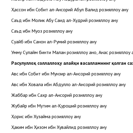
Ҳассон ибн Собит ал-Ансорий Абул Валид розияллоҳу анҳу
Саъд ибн Молик Абу Саид ал-Худрий розияллоҳу анҳу
Саъд ибн Муоз розияллоҳу анҳу
Суҳайб ибн Санон ал-Румий розияллоҳу анҳу
Умму Сулайм бинти Малҳан розияллоҳу анҳо, Анас розияллоҳу 
Расулуллоҳ соллаллоҳу алайҳи васалламнинг қолган с
Авс ибн Собит ибн Мунзир ал-Ансорий розияллоҳу анҳу
Авс ибн Ховала ибн Абдуллоҳ ал-Ансорий розияллоҳу анҳу
Жаббар ибн Сахр ал-Ансорий розияллоҳу анҳу
Жубайр ибн Мутим ал-Қуроший розияллоҳу анҳу
Ҳорис ибн Хузайма розияллоҳу анҳу
Ҳаким ибн Ҳизом ибн Хувайлид розияллоҳу анҳу