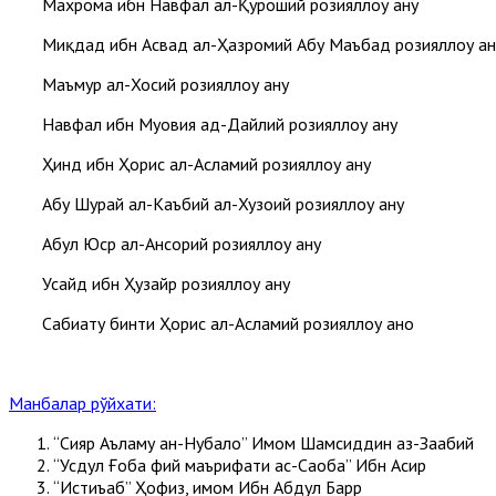
Махрома ибн Навфал ал-Қуроший розияллоҳу анҳу
Миқдад ибн Асвад ал-Ҳазромий Абу Маъбад розияллоҳу анҳ
Маъмур ал-Хосий розияллоҳу анҳу
Навфал ибн Муовия ад-Дайлий розияллоҳу анҳу
Ҳинд ибн Ҳорис ал-Асламий розияллоҳу анҳу
Абу Шурайҳ ал-Каъбий ал-Хузоий розияллоҳу анҳу
Абул Юср ал-Ансорий розияллоҳу анҳу
Усайд ибн Ҳузайр розияллоҳу анҳу
Сабиату бинти Ҳорис ал-Асламий розияллоҳу анҳо
Манбалар рўйхати:
“Сияр Аъламу ан-Нубало” Имом Шамсиддин аз-Заҳабий
“Усдул Ғоба фий маърифати ас-Саҳоба” Ибн Асир
“Истиъаб” Ҳофиз, имом Ибн Абдул Барр