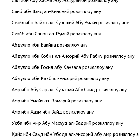
Саҳл ибн Абу Ҳасма Абу Абдураҳмон розияллоҳу анҳу
Саиб ибн Язид ал-Киноний розияллоҳу анҳу
Суҳайл ибн Байзо ал-Қуроший Абу Умайя розияллоҳу анҳу
Суҳайб ибн Санон ал-Румий розияллоҳу анҳу
Абдуллоҳ ибн Баҳийна розияллоҳу анҳу
Абдуллоҳ ибн Собит ал-Ансорий Абу Рабиъ розияллоҳу анҳу
Абдуллоҳ ибн Ғосил Абу Ҳанзала розияллоҳу анҳу
Абдуллоҳ ибн Каъб ал-Ансорий розияллоҳу анҳу
Амр ибн Абу Сарҳ ал-Қураший Абу Саид розияллоҳу анҳу
Амр ибн Умайя аз- Зомарий розияллоҳу анҳу
Амр ибн Ҳазм ибн Зайд розияллоҳу анҳу
Уқба ибн Амр Абу Масъуд ал-Бадрий розияллоҳу анҳу
Қайс ибн Саъд ибн Убода ал-Ансорий Абу Амр розияллоҳу ан