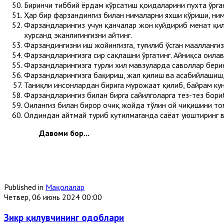
Биринчи тиббий ёрдам кўрсатиш қоидаларини пухта ўрган
Ҳар бир фарзандингиз билан нималарни яхши кўриши, ним
Фарзандларингиз учун қанчалар жон куйдириб меҳнат қилг
хурсанд эканлигингизни айтинг.
Фарзандингизни иш жойингизга, туғилиб ўсган маҳаллангизг
Фарзандларингизга сир сақлашни ўргатинг. Айниқса оила
Фарзандларингизга турли хил мавзуларда саволлар берин
Фарзандларингизга бақириш, жаҳл қилиш ва асабийлашишд
Таниқли инсонлардан бирига мурожаат қилиб, байрам ку
Фарзандларингиз билан бирга сайилгоҳларга тез-тез бориб
Оилангиз билан бирор очиқ жойда тўлин ой чиқишини то
Олдиндан айтмай туриб кутилмаганда саёҳат уюштиринг в
Давоми бор...
Published in
Мақолалар
Четвер, 06 июнь 2024 00:00
Зикр қилувчининг одоблари