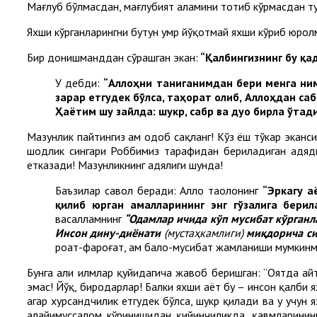
Мағлуб бўлмасдан, мағлубият аламини тотиб кўрмасдан т
Яхши кўрганларингни бутун умр йўқотмай яхши кўриб юролм
Бир донишманддан сўрашган экан:
“Қалбингизнинг бу қа
У дебди:
“Аллоҳни таниганимдан бери менга ним
зарар етгудек бўлса, таҳорат олиб, Аллоҳдан са
Ҳаётим шу зайлда: шукр, сабр ва дуо бирла ўтади
Маҳзунлик пайтингиз ҳам одоб сақланг! Кўз ёш тўкар эканси
шодлик сингари Роббимиз тарафидан бериладиган ҳадяди
етказади! Маҳзунликнинг ҳадялиги шунда!
Баъзилар савол беради: Аллоҳ таолонинг
“Эркагу а
қилиб юрган амалларининг энг гўзалига бери
васалламнинг
“Одамлар ичида кўп мусибат кўрганл
Инсон дину-диёнати
(мустаҳкамлиги)
миқдорича с
роҳат-фароғат, ҳам бало-мусибат жамланиши мумкин
Бунга аҳли илмлар қуйидагича жавоб беришган: “Оятда ай
эмас! Йўқ, биродарлар! Балки яхши ҳаёт бу – инсон қалби 
агар хурсандчилик етгудек бўлса, шукр қилади ва у учун 
алайҳимуссалом кўринишидан қийинчиликда, қавмларинин