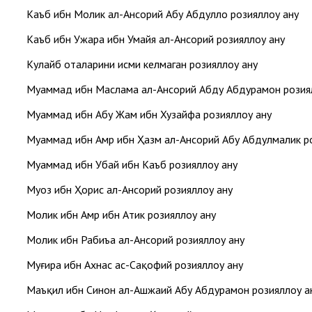
Каъб ибн Молик ал-Ансорий Абу Абдуллоҳ розияллоҳу анҳу
Каъб ибн Ужара ибн Умайя ал-Ансорий розияллоҳу анҳу
Кулайб оталарини исми келмаган розияллоҳу анҳу
Муҳаммад ибн Маслама ал-Ансорий Абду Абдураҳмон розиялл
Муҳаммад ибн Абу Жаҳм ибн Хузайфа розияллоҳу анҳу
Муҳаммад ибн Амр ибн Ҳазм ал-Ансорий Абу Абдулмалик роз
Муҳаммад ибн Убай ибн Каъб розияллоҳу анҳу
Муоз ибн Ҳорис ал-Ансорий розияллоҳу анҳу
Молик ибн Амр ибн Атик розияллоҳу анҳу
Молик ибн Рабиъа ал-Ансорий розияллоҳу анҳу
Муғира ибн Ахнас ас-Сақофий розияллоҳу анҳу
Маъқил ибн Синон ал-Ашжаий Абу Абдураҳмон розияллоҳу ан