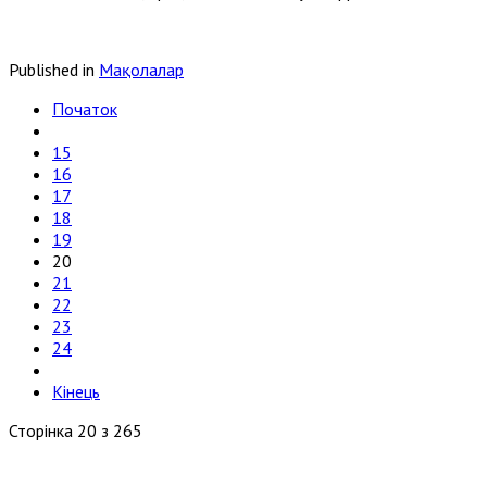
Published in
Мақолалар
Початок
15
16
17
18
19
20
21
22
23
24
Кінець
Сторінка 20 з 265