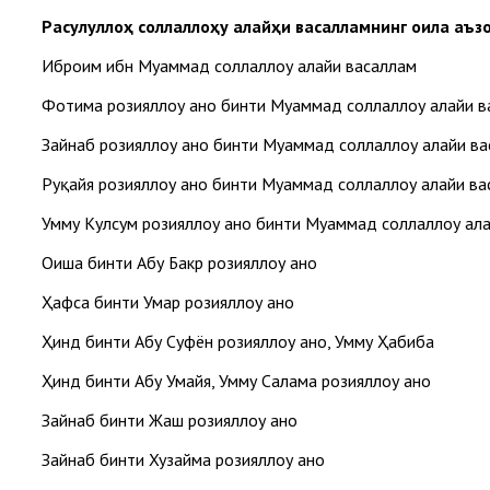
Р
асулуллоҳ соллаллоҳу алайҳи васалламнинг оила аъ
Иброҳим ибн Муҳаммад соллаллоҳу алайҳи васаллам
Фотима розияллоҳу анҳо бинти Муҳаммад соллаллоҳу алайҳи 
Зайнаб розияллоҳу анҳо бинти Муҳаммад соллаллоҳу алайҳи в
Руқайя розияллоҳу анҳо бинти Муҳаммад соллаллоҳу алайҳи в
Умму Кулсум розияллоҳу анҳо бинти Муҳаммад соллаллоҳу ала
Оиша бинти Абу Бакр розияллоҳу анҳо
Ҳафса бинти Умар розияллоҳу анҳо
Ҳинд бинти Абу Суфён розияллоҳу анҳо, Умму Ҳабиба
Ҳинд бинти Абу Умайя, Умму Салама розияллоҳу анҳо
Зайнаб бинти Жаҳш розияллоҳу анҳо
Зайнаб бинти Хузайма розияллоҳу анҳо