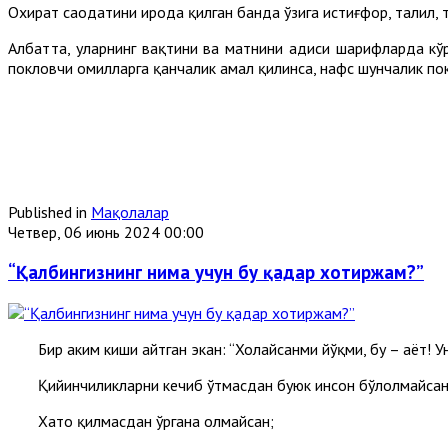
Охират саодатини ирода қилган банда ўзига истиғфор, таҳлил,
Албатта, уларнинг вақтини ва матнини ҳадиси шарифларда кў
покловчи омилларга қанчалик амал қилинса, нафс шунчалик по
Published in
Мақолалар
Четвер, 06 июнь 2024 00:00
“Қалбингизнинг нима учун бу қадар хотиржам?”
Бир ҳаким киши айтган экан: “Хоҳлайсанми йўқми, бу – ҳаёт!
Қийинчиликларни кечиб ўтмасдан буюк инсон бўлолмайсан
Хато қилмасдан ўргана олмайсан;