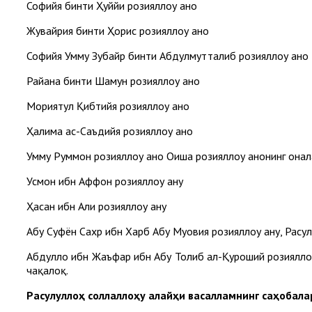
Софийя бинти Ҳуййи розияллоҳу анҳо
Жувайрия бинти Ҳорис розияллоҳу анҳо
Софийя Умму Зубайр бинти Абдулмутталиб розияллоҳу анҳо
Райҳана бинти Шамун розияллоҳу анҳо
Мориятул Қибтийя розияллоҳу анҳо
Ҳалима ас-Саъдийя розияллоҳу анҳо
Умму Руммон розияллоҳу анҳо Оиша розияллоҳу анҳонинг она
Усмон ибн Аффон розияллоҳу анҳу
Ҳасан ибн Али розияллоҳу анҳу
Абу Суфён Сахр ибн Харб Абу Муовия розияллоҳу анҳу, Расул
Абдуллоҳ ибн Жаъфар ибн Абу Толиб ал-Қуроший розияллоҳу
чақалоқ.
Расулуллоҳ соллаллоҳу алайҳи васалламнинг саҳобал