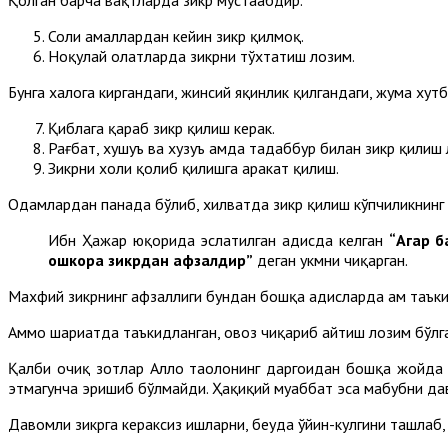
Солиҳ амаллардан кейин зикр қилмоқ.
Ноқулай ҳолатларда зикрни тўхтатиш лозим.
Бунга халога киргандаги, жинсий яқинлик қилгандаги, жума хутб
Қиблага қараб зикр қилиш керак.
Рағбат, хушуъ ва хузуъ ҳамда тадаббур билан зикр қилиш
Зикрни холи қолиб қилишга ҳаракат қилиш.
Одамлардан панада бўлиб, хилватда зикр қилиш кўпчиликнинг
Ибн Ҳажар юқорида эслатилган ҳадисда келган
“Агар б
ошкора зикрдан афзалдир”
деган ҳукмни чиқарган.
Махфий зикрнинг афзаллиги бундан бошқа ҳадисларда ҳам таъки
Аммо шариатда таъкидланган, овоз чиқариб айтиш лозим бўлга
Қалби очиқ зотлар Аллоҳ таолонинг даргоҳидан бошқа жойда на
этмагунча эришиб бўлмайди. Ҳақиқий муҳаббат эса маҳбубни да
Давомли зикрга кераксиз ишларни, беҳуда ўйин-кулгини ташлаб