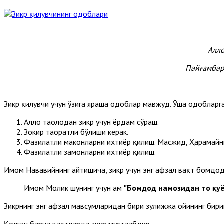
Алло
Пайғамбар
Зикр қилувчи учун ўзига яраша одоблар мавжуд. Ўша одобларга
Аллоҳ таолодан зикр учун ёрдам сўраш.
Зокир таҳоратли бўлиши керак.
Фазилатли маконларни ихтиёр қилиш. Масжид, Ҳарамайн
Фазилатли замонларни ихтиёр қилиш.
Имом Нававийнинг айтишича, зикр учун энг афзал вақт бомдод
Имом Молик шунинг учун ҳам
"Бомдод намозидан то қуё
Зикрнинг энг афзал мавсумларидан бири зулҳижжа ойининг бири
Қолган барча вақтларда зикр мустаҳабдир.