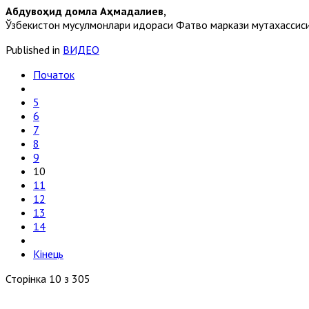
Абдувоҳид домла Аҳмадалиев,
Ўзбекистон мусулмонлари идораси Фатво маркази мутахассис
Published in
ВИДЕО
Початок
5
6
7
8
9
10
11
12
13
14
Кінець
Сторінка 10 з 305