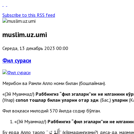
Subscribe to this RSS feed
muslim.uz.umi
Середа, 13 декабрь 2023 00:00
Фил сураси
Меҳрибон ва Раҳмли Аллоҳ номи билан (бошлайман).
«(Эй Муҳаммад!)
Раббингиз “фил эгалари”ни не қилганини кў
(Улар)
сопол тошлар билан уларни отар эди
. (Бас,)
уларни
(К
Фил воқеаси милодий 570 йилда содир бўлган.
«(Эй Муҳаммад!)
Раббингиз “фил эгалари”ни не қилгани
Бу ерда Аллоҳ таоло “أَلَمْ تَرَ” (кўрмадингизми?) деса-да, мазмунан “Билмадингизми?” маъноси келган. Ибн Аббос бу жумлани “Эшитмадингизми?” деб тафсир қилган. Хитоб