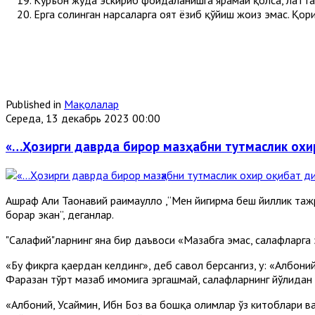
Ерга солинган нарсаларга оят ёзиб қўйиш жоиз эмас. Қор
Published in
Мақолалар
Середа, 13 декабрь 2023 00:00
«…Ҳозирги даврда бирор мазҳабни тутмаслик охир
Ашраф Али Таҳонавий раҳимаҳуллоҳ ,“Мен йигирма беш йиллик т
борар экан”, деганлар.
"Салафий"ларнинг яна бир даъвоси «Мазҳабга эмас, салафларга 
«Бу фикрга қаердан келдинг», деб савол берсангиз, у: «Албон
Фаразан тўрт мазҳаб имомига эргашмай, салафларнинг йўлидан 
«Албоний, Усаймин, Ибн Боз ва бошқа олимлар ўз китоблари ва