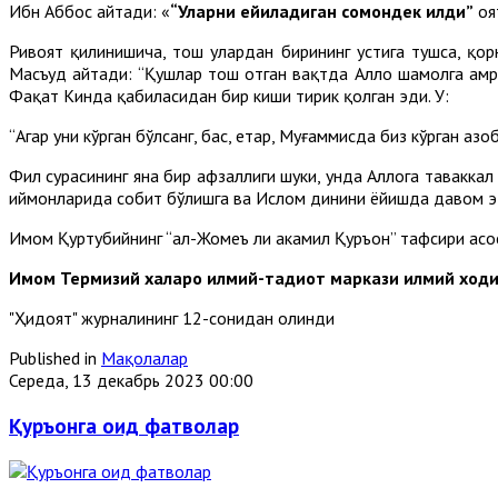
Ибн Аббос айтади: «
“Уларни ейиладиган сомондек қилди”
оя
Ривоят қилинишича, тош улардан бирининг устига тушса, қор
Масъуд айтади: “Қушлар тош отган вақтда Аллоҳ шамолга амр
Фақат Кинда қабиласидан бир киши тирик қолган эди. У:
“Агар уни кўрган бўлсанг, бас, етар, Муғаммисда биз кўрган азо
Фил сурасининг яна бир афзаллиги шуки, унда Аллоҳга тавакка
иймонларида собит бўлишга ва Ислом динини ёйишда давом э
Имом Қуртубийнинг “ал-Жомеъ ли аҳкамил Қуръон” тафсири ас
Имом Термизий халқаро илмий-тадқиқот маркази илмий х
"Ҳидоят" журналининг 12-сонидан олинди
Published in
Мақолалар
Середа, 13 декабрь 2023 00:00
Қуръонга оид фатволар