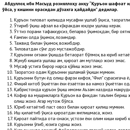
Абдуллоҳ ибн Масъуд розияллоҳу анҳу “Қуръон шафоат қилу
қўйса, у кишини орқасидан дўзахга ҳайдайди" дедилар.
Қуръон тиловат қилишда мусҳафни ушлаб ўқиса, таҳоратли
Ўтириб ўқиш афзал ва кўкракдан юқори ушлаш керак.
Ўттиз порани тафаккурсиз, бепарво ўқимоқдан, бир оятн
Ғамгин ҳолда ўқимоқ лозимдир.
Тажвид билан ўқимоқ вожибдир.
Тиловатдан сўнг дуо мустажобдир.
Қуръонни оғзаки ўқишда бетаҳорат бўлмоқ ва юриб кетаё
Жунуб кишига ушлаш ҳам, қироат ҳам мутлақо жоиз эмас.
Мусҳаф устига бирор нарса қўйиш жоиз эмас.
Таҳоратсиз одам Қуръонни ушламай ўқиши мумкин.
Қуръонни бутун ёд олиш фарзи кифоя, "Фил" сурасигача ё
Фиқҳий китоб ўқиётган ёки ёзаётган ва намоз ўқиётган о
Қабристонда қуръон ўқиш имоми Аъзам наздида макруҳди
Кофир ва мушрикларга Қуръон ва фиқҳдан таълим бериш жо
олиш жоиз. Агар муҳтож бўлса.
Юриб кетаëтиб паст овоз билан қироат қилиш мумкин.
Иш қилаётиб ўқиса қироатдан янглишмаса, жоиз.
Қироат пайтида ота-онаси, устози ёки олим киши кириб қ
Куръонни ўпиб, юзига суриш жоиз.
Куръон жуда эскириб фойдаланишга ярамай қолса, латтага