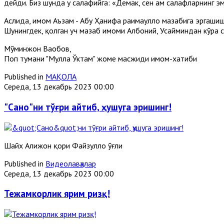
дейди. Биз шунда у салафийга: «Демак, сен ҳам салафларнинг э
Аслида, имом Аъзам - Абу Ҳанифа раҳимаҳуллоҳ мазҳабига эргаши
Шунингдек, қолган уч мазҳаб имоми Албоний, Усайминдан кўра с
Мўминжон Ваҳобов,
Поп тумани "Мулла Ўктам" жоме масжиди имом-хатиби
Published in
МАҚОЛА
Середа, 13 декабрь 2023 00:00
"Сано"ни тўғри айтиб, ҳушуга эришинг!
Шайх Алижон қори Файзуллоҳ ўғли
Published in
Видеолавҳалар
Середа, 13 декабрь 2023 00:00
Тежамкорлик ярим ризқ!