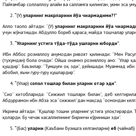
Пайғамбар соллаллоҳу алайҳи ва салламга қилинган, ҳукми эса 
“
(У)
уларнинг макрларини йўққа чиқармадими?!”
Аллоҳ таоло айтади: “(У)
уларнинг макрларини йўққа чиқарма
учун жўнатишди. Абдуллоҳ бориб қараса, майда тошчалар уларн
“Уларнинг устига тўда-тўда қушларни юборди”
.
Ибн Аббос розияллоҳу анҳумодан ривоят қилинади: “Мен Расулу
(тухумдан) бола очади”. Ойша онамиз розияллоҳу анҳо: “Улар қ
қушдир”. Баъзилар: “Тумшуғи оқ эди”, дейишади. Муҳаммад ибн 
абобил, яъни гуруҳ-гуруҳ қушлардир”.
“
(Улар)
сопол тошлар билан уларни отар эди”
.
“Сиҳоҳ” китобларида: “Сижжил тошлари билан”, деб келтирил
Абдурраҳмон ибн Абза эса “сижжил”дан мақсад “осмондан келга
Икрима айтади: “Қушлар тошни уларнинг устига улоқтирарди. Т
қоларди. Бу чечак касаллигининг биринчи кўриниши эди”.
“
(Бас)
уларни
(Каъбани бузишга келганларни)
еб
(чайнаб)