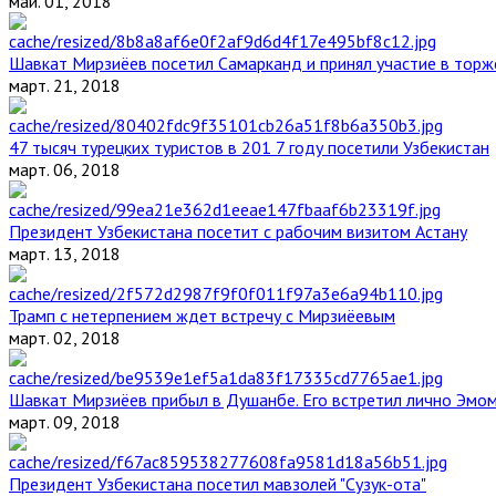
май. 01, 2018
Шавкат Мирзиёев посетил Самарканд и принял участие в торж
март. 21, 2018
47 тысяч турецких туристов в 201 7 году посетили Узбекистан
март. 06, 2018
Президент Узбекистана посетит с рабочим визитом Астану
март. 13, 2018
Трамп с нетерпением ждет встречу с Мирзиёевым
март. 02, 2018
Шавкат Мирзиёев прибыл в Душанбе. Его встретил лично Эмо
март. 09, 2018
Президент Узбекистана посетил мавзолей "Сузук-ота"