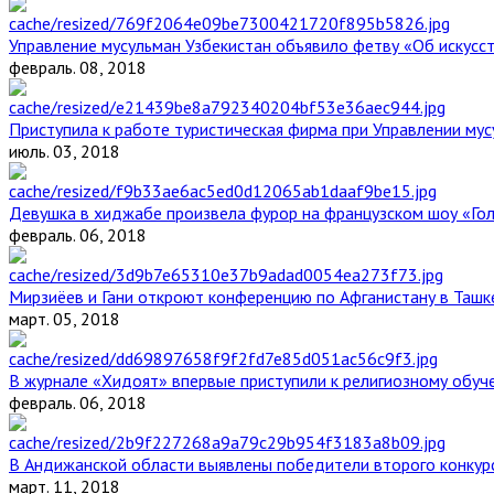
Управление мусульман Узбекистан объявило фетву «Об искус
февраль. 08, 2018
Приступила к работе туристическая фирма при Управлении мус
июль. 03, 2018
Девушка в хиджабе произвела фурор на французском шоу «Го
февраль. 06, 2018
Мирзиёев и Гани откроют конференцию по Афганистану в Ташк
март. 05, 2018
В журнале «Хидоят» впервые приступили к религиозному обуч
февраль. 06, 2018
В Андижанской области выявлены победители второго конкурс
март. 11, 2018