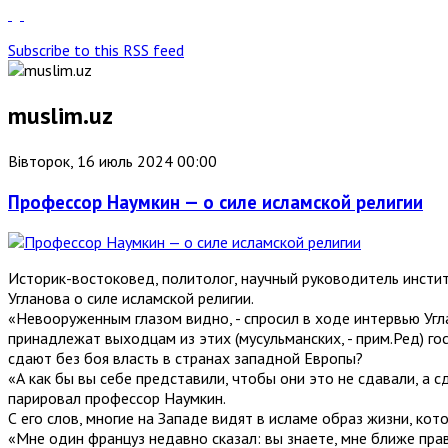
Subscribe to this RSS feed
muslim.uz
Вівторок, 16 июль 2024 00:00
Профессор Наумкин — о силе исламской религии
Историк-востоковед, политолог, научный руководитель инсти
Угланова о силе исламской религии.
«Невооруженным глазом видно, - спросил в ходе интервью Угла
принадлежат выходцам из этих (мусульманских, - прим.Ред) го
сдают без боя власть в странах западной Европы?
«А как бы вы себе представили, чтобы они это не сдавали, а 
парировал профессор Наумкин.
С его слов, многие на Западе видят в исламе образ жизни, к
«Мне один француз недавно сказал: вы знаете, мне ближе пра