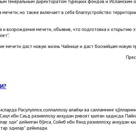
ым Генеральным директоратом турецких фондов и Исламским о
а мечети, но также включает в себя благоустройство территори
и возрождения мечети, объявив, что подготовка к открытию это
лет".
ие мечети даст новую жизнь Чайнице и даст боснийцам новую п
Прес
МИ?
исларда Расулуллоҳ соллаллоҳу алайҳи ва салламнинг қўлларини
Саҳл ибн Саъд разияллоҳу анҳудан ривоят қилган ҳадисда Пай
лар эди" дейилган бўлса, Сойиб ибн Язид разияллоҳу анҳудан қ
ртар эдилар" дейилади.