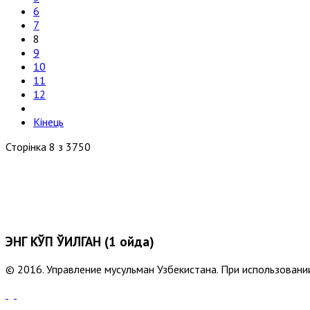
6
7
8
9
10
11
12
Кінець
Сторінка 8 з 3750
ЭНГ КЎП ЎҚИЛГАН (1 ойда)
© 2016. Управление мусульман Узбекистана. При использовании