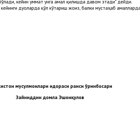
 бўлади, кейин уммат унга амал қилишда давом этади" дейди.
кейинги дуоларда қўл кўтариш жоиз, балки мустаҳаб амалларда
кистон мусулмонлари идораси раиси ўринбосари
Зайниддин домла Эшонқулов