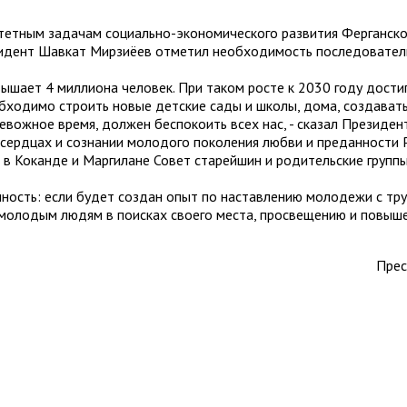
тетным задачам социально-экономического развития Ферганско
зидент Шавкат Мирзиёев отметил необходимость последователь
ышает 4 миллиона человек. При таком росте к 2030 году достиг
бходимо строить новые детские сады и школы, дома, создавать
евожное время, должен беспокоить всех нас, - сказал Президен
 сердцах и сознании молодого поколения любви и преданности 
в Коканде и Маргилане Совет старейшин и родительские группы
ность: если будет создан опыт по наставлению молодежи с т
 молодым людям в поисках своего места, просвещению и повыше
Прес