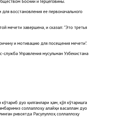
бществом Боснии и Герцеговины.
и для восстановления ее первоначального
й мечети завершена, и сказал: "Это третья
ричину и мотивацию для посещения мечети".
с-служба Управления мусульман Узбекистана
 кўтариб дуо қилганлари ҳам, қўл кўтаришга
ғамбаримиз соллаллоҳу алайҳи васаллам дуо
илинган ривоятда Расулуллоҳ соллаллоҳу