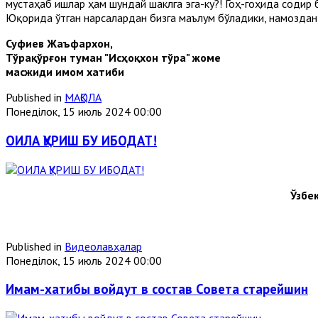
мустаҳаб ишлар ҳам шундай шаклга эга-ку?! Гоҳ-гоҳида содир
Юқорида ўтган нарсалардан бизга маълум бўладики, намоздан 
Суфиев Жаъфархон,
Тўрақўрғон туман "Исҳоқхон тўра" жоме
масжиди имом хатиби
Published in
МАҚОЛА
Понеділок, 15 июль 2024 00:00
ОИЛА ҚУРИШ БУ ИБОДАТ!
Ўзбе
Published in
Видеолавҳалар
Понеділок, 15 июль 2024 00:00
Имам-хатибы войдут в состав Совета старейшин