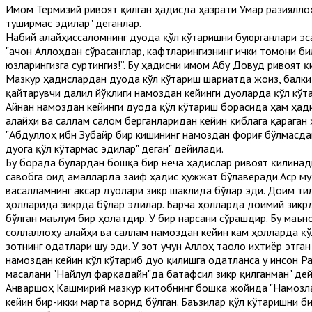
Имом Термизий ривоят қилган ҳадисда ҳазрати Умар разияллоҳу
туширмас эдилар" деганлар.
Набий алайҳиссаломнинг дуода қўл кўтаришни буюрганлари эса
"Қачон Аллоҳдан сўрасанглар, кафтларингизнинг ички томони би
юзларингизга суртингиз!”. Бу ҳадисни имом Абу Довуд ривоят қи
Мазкур ҳадислардан дуода кўл кўтариш шариатда жоиз, балки
қайтарувчи далил йўқлиги намоздан кейинги дуоларда қўл кўт
Айнан намоздан кейинги дуода қўл кўтариш борасида ҳам ҳади
алайҳи ва саллам салом берганларидан кейин қиблага қараган 
"Абдуллоҳ ибн Зубайр бир кишининг намоздан фориғ бўлмасдан
дуога қўл кўтармас эдилар" деган" дейилади.
Бу борада булардан бошқа бир неча ҳадислар ривоят қилинади
савобга оид амалларда заиф ҳадис ҳужжат бўлаверади.Аср м
васалламнинг аксар дуолари зикр шаклида бўлар эди. Доим ти
ҳолларида зикрда бўлар эдилар. Барча ҳолларда доимий зикрд
бўлган маълум бир ҳолатдир. У бир нарсани сўрашдир. Бу маъно
соллаллоҳу алайҳи ва саллам намоздан кейин кам ҳолларда қўл
зотнинг одатлари шу эди. У зот учун Аллоҳ таоло ихтиёр этга
намоздан кейин қўл кўтариб дуо қилишга одатланса у инсон Ра
масалани "Найлул фарқадайн"да батафсил зикр қилганман" дей
Анваршоҳ Кашмирий мазкур китобнинг бошқа жойида "Намозлар
кейин бир-икки марта ворид бўлган. Баъзилар қўл кўтаришни б