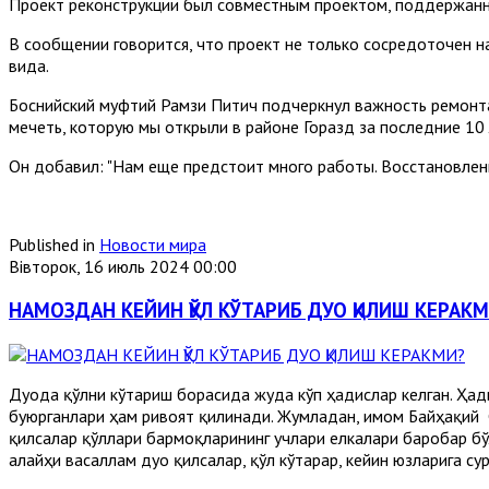
Проект реконструкции был совместным проектом, поддержанн
В сообщении говорится, что проект не только сосредоточен н
вида.
Боснийский муфтий Рамзи Питич подчеркнул важность ремонта 
мечеть, которую мы открыли в районе Горазд за последние 10 
Он добавил: "Нам еще предстоит много работы. Восстановлен
Published in
Новости мира
Вівторок, 16 июль 2024 00:00
НАМОЗДАН КЕЙИН ҚЎЛ КЎТАРИБ ДУО ҚИЛИШ КЕРАК
Дуода қўлни кўтариш борасида жуда кўп ҳадислар келган. Ҳад
буюрганлари ҳам ривоят қилинади. Жумладан, имом Байҳақий 
қилсалар қўллари бармоқларининг учлари елкалари баробар бў
алайҳи васаллам дуо қилсалар, қўл кўтарар, кейин юзларига су