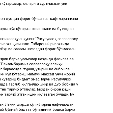
 кўтарсалар, юзларига суртмасдан уни
ачон дуодан фориғ бўлсангиз, кафтларингизни
арда қўл кўтариш жоиз экани ва бу ишдан
азияллоҳу анҳунинг "Расулуллоҳ соллаллоҳу
и ривоят қилинади. Табароний ривоятида
лайҳи ва саллам намоздан фориғ бўлмасдан
деярли барча уламолар наздида фазилат ва
 "Пайғамбаримиз соллаллоҳу алайҳи
нг барчасида, туриш, ўтириш ва ёнбошлаш
нки қўл кўтариш маълум мақсад учун жорий
л кўтариш бидъат эмас. Гарчи Расулуллоҳ
шда тарғиб қилганлар. Зикр ва дуо бобида у
атни тарғиб этганлар. Биздан бирон киши
н тарғиб этган ишни қилаётган бўлади. Бу
н. Лекин уларда қўл кўтариш нафллардан
таҳаб бўлмай бидъат бўладими? Бошқа барча