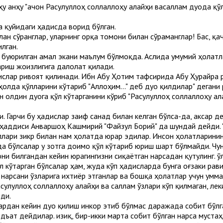
 анҳу "Қачон Расулуллоҳ соллаллоҳу алайҳи васаллам дуода қўл
 қуйидаги ҳадисда ворид бўлган.
лан сўранглар, уларнинг орқа томони билан сўраманглар! Бас, қ
лган.
 буюрилган амал экани маълум бўлмоқда. Аслида умумий ҳолатл
ариш жоизлигига далолат қилади.
слар ривоят қилинади. Ибн Абу Ҳотим тафсирида Абу Ҳурайра р
ҳолда қўлларини кўтариб "Аллоҳим..." деб дуо қилдилар" деган
 олдин дуога қўл кўтарганини кўриб "Расулуллоҳ соллаллоҳу а
. Гарчи бу ҳадислар заиф санад билан келган бўлса-да, аксар 
уҳаддиси Анваршоҳ Кашмирий "Файзул Борий" да шундай дейди.
ллари зикр билан нам ҳолатда юрар эдилар. Инсон ҳолатларини
а бўлсалар у зотга доимо қўл кўтариб юриш шарт бўлмайди. Чу
ни билгандан кейин юрагингизни сиқаётган нарсадан қутулинг. Қў
 кўтарган бўлсалар ҳам, жуда кўп ҳадисларда бунга оғзаки рави
н нарсани ўзларига ихтиёр этганлар ва бошқа ҳолатлар учун умм
сулуллоҳ соллаллоҳу алайҳи ва саллам ўзлари кўп қилмаган, леки
ди.
дан кейин дуо қилиш инкор этиб бўлмас даражада собит бўлга
идъат дейдилар. Қизиқ, бир-икки марта собит бўлган нарса мус