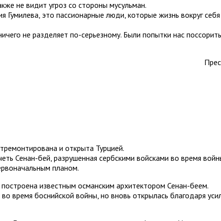
акже не видит угроз со стороны мусульман.
ния Гумилева, это пассионарные люди, которые жизнь вокруг себ
ичего не разделяет по-серьезному. Были попытки нас поссорить,
Прес
отремонтирована и открыта Турцией.
четь Сенан-бей, разрушенная сербскими войсками во время войн
первоначальным планом.
а построена известным османским архитектором Сенан-беем.
во время боснийской войны, но вновь открылась благодаря уси