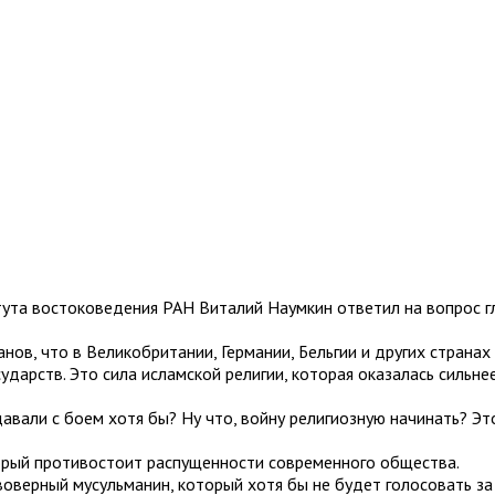
тута востоковедения РАН Виталий Наумкин ответил на вопрос 
нов, что в Великобритании, Германии, Бельгии и других страна
сударств. Это сила исламской религии, которая оказалась сильн
сдавали с боем хотя бы? Ну что, войну религиозную начинать? Э
оторый противостоит распущенности современного общества.
воверный мусульманин, который хотя бы не будет голосовать за