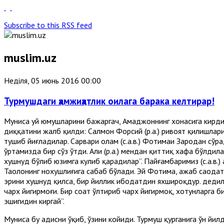
Subscribe to this RSS feed
muslim.uz
Неділя, 05 июнь 2016 00:00
Турмушдаги ҳамжиҳатлик оилага барака келтирар!
Муниса уй юмушларини бажаргач, Аҳмаджоннинг хонасига кирди.
диққатини жалб қилди: Салмон Форсий (р.а.) ривоят қилишларича
тушиб йиғладилар. Сарвари олам (с.а.в.) Фотимаи Заҳродан сўради
ўртамизда бир сўз ўтди. Али (р.а.) мендан қиттиқ хафа бўлдил
хушнуд бўлиб юзимга кулиб қарадилар”. Пайғамбаримиз (с.а.в.)
Таолонинг нохушлиғига сабаб бўлади. Эй Фотима, ажаб саодатл
эрини хушнуд қилса, бир йиллик ибодатдин яхшироқдур. дедила
чарх йигирмоғи. Бир соат ўлтириб чарх йигирмоқ, хотунларга б
эшигидин киргай”.
Муниса бу ҳадисни ўқиб, ўзини койиди. Турмуш қурганига ўн йи