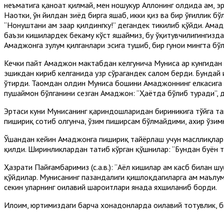
неъматига қаноат қилмай, мен ношукур Аллоҳнинг олдида ҳам, э
Наҳотки, ўн йилдан зиёд бирга яшаб, икки қиз ва бир ўғиллик б
“Нонуштани ҳам заҳар қилдингку!” дегандек тикилиб қўйди. Аҳмад
баъзи кишилардек бекаму кўст яшаймиз, бу ўқитувчилигингиздан
Аҳмаджонга зулум қилганлари эсига тушиб, бир гуноҳи мингта б
Кечки пайт Аҳмаджон мактабдан келгунича Муниса ҳар кунгидан 
эшикдан кириб келганида узр сўрагандек салом берди. Бундай
ўтирди. Таомдан олдин Муниса бошини Аҳмаджоннинг елкасига қ
пушаймон бўлганини сезган Аҳмаджон: “Ҳаётда бўлиб туради”, 
Эртаси куни Мунисанинг қариндошларидан бириникига тўйга т
пишириқ сотиб олгунча, ўзим пиширсам бўлмайдими, ахир ўзимн
Ўшандан кейин Аҳмаджонга пишириқ тайёрлаш учун масллиқлар
қилди. Ширинликлардан татиб кўрган қўшнилар: “Бундан буён 
Ҳазрати Пайғамбаримиз (с.а.в.): “Аёл кишилар ҳам касб билан 
қўйдилар. Мунисанинг пазандалиги қишлоқдагиларга ҳам маълум
секин уларнинг оилавий шароитлари янада яхшиланиб борди.
Илоҳим, юртимиздаги барча хонадонларда оилавий тотувлик, б