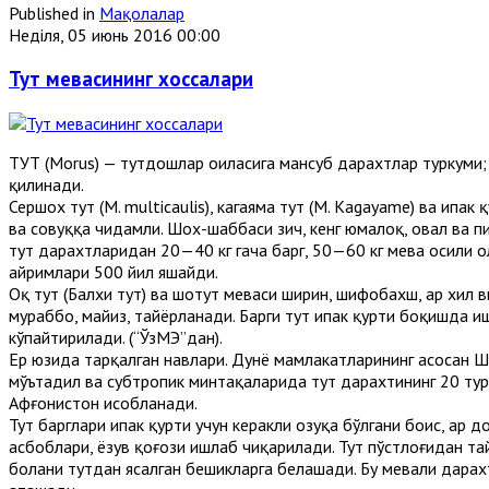
Published in
Мақолалар
Неділя, 05 июнь 2016 00:00
Тут мевасининг хоссалари
ТУТ (Morus) — тутдошлар оиласига мансуб дарахтлар туркуми; м
қилинади.
Сершох тут (М. multicaulis), кагаяма тут (M. Kagayame) ва ипак
ва совуққа чидамли. Шох-шаббаси зич, кенг юмалоқ, овал ва п
тут дарахтларидан 20—40 кг гача барг, 50—60 кг мева ҳосили ол
айримлари 500 йил яшайди.
Оқ тут (Балхи тут) ва шотут меваси ширин, шифобахш, ҳар хил
мураббо, майиз, тайёрланади. Барги тут ипак қурти боқишда иш
кўпайтирилади. (“ЎзМЭ”дан).
Ер юзида тарқалган навлари. Дунё мамлакатларининг асосан
мўътадил ва субтропик минтақаларида тут дарахтининг 20 тури
Афғонистон ҳисобланади.
Тут барглари ипак қурти учун керакли озуқа бўлгани боис, ҳар
асбоблари, ёзув қоғози ишлаб чиқарилади. Тут пўстлоғидан т
болани тутдан ясалган бешикларга белашади. Бу мевали дарахтн