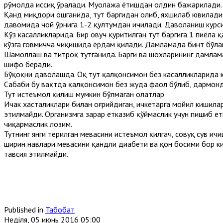
рўмолда иссиқ ўралади. Муолажа ётишдан олдин бажарилади. 
Қанд миқдори ошганида, тут баргидан олиб, яхшилаб ювилади,
давомида чой ўрнига 1-2 қултумдан ичилади. Даволаниш курси
Кўз касалликларида. Бир ҳовуч қуритилган тут баргига 1 пиёла 
кўзга говмичча чиқишида ёрдам қилади. Дамламада бинт бўлаги
Шамоллаш ва титроқ тутганида. Барги ва шохларининг дамламас
шифо беради.
Бўқоқни даволашда. Оқ тут қалқонсимон без касалликларида ко
Сабаби бу вақтда қалқонсимон без жуда фаол бўлиб, дармонд
Тут истеъмол қилиш мумкин бўлмаган ҳолатлар
Ичак хасталиклари билан оғрийдиган, ичкетарга мойил кишила
этилмайди. Организмга зарар етказиб қўймаслик учун пишиб е
чиқармаслик лозим.
Тутнинг янги терилган мевасини истеъмол қилгач, совуқ сув и
ширин навлари мевасини қандли диабети ва қон босими бор ки
тавсия этилмайди.
Published in
Табобат
Неділя, 05 июнь 2016 05:00