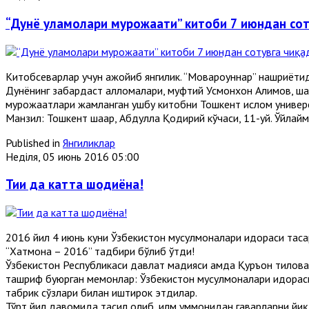
“Дунё уламолари мурожаати” китоби 7 июндан сот
Китобсеварлар учун ажойиб янгилик. “Мовароуннаҳр” нашриёти
Дунёнинг забардаст алломалари, муфтий Усмонхон Алимов, ш
мурожаатлари жамланган ушбу китобни Тошкент ислом универ
Манзил: Тошкент шаҳар, Абдулла Қодирий кўчаси, 11-уй. Ўйлай
Published in
Янгиликлар
Неділя, 05 июнь 2016 05:00
Тии да катта шодиёна!
2016 йил 4 июнь куни Ўзбекистон мусулмоналари идораси тас
“Хатмона – 2016” тадбири бўлиб ўтди!
Ўзбекистон Республикаси давлат мадҳияси ҳамда Қуръон тилова
ташриф буюрган меҳмонлар: Ўзбекистон мусулмоналари идорас
табрик сўзлари билан иштирок этдилар.
Тўрт йил давомида таҳсил олиб, илм уммонидан гавҳарларни йи