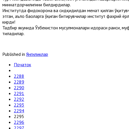
миннатдорчилигини билдирдилар.
Институтда фидокорона ва сидқидилдан меҳнат қилган ўқитув
этган, аъло баҳоларга ўқиган битирувчилар институт фахрий ёр
кирди!
Тадбир якунида Ўзбекистон мусулмоналари идораси раиси, му
тиладилар.
Published in
Янгиликлар
Початок
2288
2289
2290
2291
2292
2293
2294
2295
2296
2297