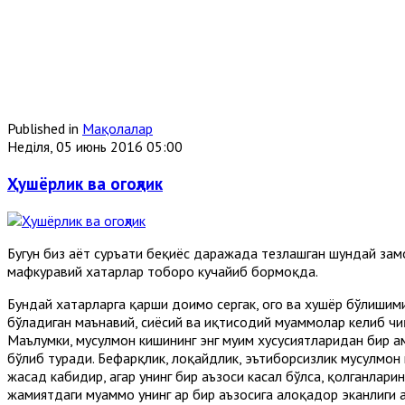
Published in
Мақолалар
Неділя, 05 июнь 2016 05:00
Ҳушёрлик ва огоҳлик
Бугун биз ҳаёт суръати беқиёс даражада тезлашган шундай зам
мафкуравий хатарлар тоборо кучайиб бормоқда.
Бундай хатарларга қарши доимо сергак, огоҳ ва хушёр бўлишим
бўладиган маънавий, сиёсий ва иқтисодий муаммолар келиб ч
Маълумки, мусулмон кишининг энг муҳим хусусиятларидан бир ҳ
бўлиб туради. Бефарқлик, лоқайдлик, эътиборсизлик мусулмон 
жасад кабидир, агар унинг бир аъзоси касал бўлса, қолганлари
жамиятдаги муаммо унинг ҳар бир аъзосига алоқадор эканлиги 