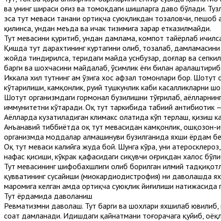
ва унинг шираси оғиз ва томоқдаги шишларга даво бўлади. Туз
эса тут меваси танани ортиқча суюқликдан тозаловчи, пешоб 
қилинса, ундан меъда ва ичак тизимига зарар етказилмайди.
Тут мевасини қуритиб, ундан дамлама, компот тайёрлаб ичилс
Қишда тут дарахтининг куртагини олиб, тозалаб, дамламасини
жойда тиндирилса, теридаги майда ҳуснбузар, доғлар ва сепки
барги ва шохчасини майдалаб, ўсимлик ёғи билан аралаштириб 
Иккала хил тутнинг ҳам ўзига хос афзал томонлари бор. Шотут
кўтарилиши, камқонлик, руҳий тушкунлик каби касалликларни 
Шотут организмдаги гормонал бузилишни тўғрилаб, аёлларнинг
иммунитетни кўтаради. Оқ тут таркибида табиий антибиотик —
Аёлларда кузатиладиган климакс ҳолатида кўп терлаш, қизиш 
Анъанавий тиббиётда оқ тут мевасидан камқонлик, ошқозон-ич
организмда моддалар алмашинуви бузилганида яхши ёрдам бе
Оқ тут меваси калийга жуда бой. Шунга кўра, уни атеросклероз
нафас қисиши, кўкрак қафасидаги сиқувчи оғриқдан халос бўли
Тут мевасининг шифобахшлиги олиб борилган илмий тадқиқотл
қувватининг сусайиши (миокардиодистрофия) ни даволашда ях
маромига келган ҳамда ортиқча суюқлик йиғилиши натижасида 
Тут ёрдамида даволаниш
Ревматизмни даволаш. Тут барги ва шохлари яхшилаб ювилиб, 
соат дамланади. Идишдаги қайнатмани тоғорачага қуйиб, оёқла