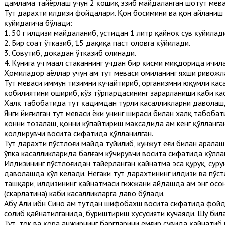
дамлама тайёрлаш учун 2 қошиқ эзиб майдаланган шотут мевас
Тут дарахти илдизи фойдалари. Қон босимини ва қон айланиш
қуйидагича бўлади:
1. 50 г илдизи майдаланиб, устидан 1 литр қайноқ сув қуйилад
2. Бир соат ўтказиб, 15 дақиқа паст оловга қўйилади.
3. Совутиб, докадан ўтказиб олинади.
4. Кунига уч маҳал стаканнинг учдан бир қисми миқдорида ичи
Ҳомиладор аёллар учун ҳам тут меваси ҳомиланинг яхши ривож
Тут меваси иммун тизимни кучайтириб, организмни юқумли кас
қобилиятини ошириб, кўз тўрпардасининг зарарланиши каби ка
Халқ табобатида тут қадимдан турли касалликларни даволаш
Янги йиғилган тут меваси ёки унинг шираси билан халқ табобат
қонни тозалаш, қонни кўпайтириш мақсадида ҳам кенг қўлланг
қолдирувчи восита сифатида қўлланилган.
Тут дарахти пўстлоғи майда туйилиб, кунжут ёғи билан арала
ўпка касалликларида балғам кўчирувчи восита сифатида қўлл
Илдизининг пўстлоғидан тайёрланган қайнатма эса қуруқ, суру
даволашда қўл келади. Негаки тут дарахтининг илдизи ва пўс
ташқари, илдизининг қайнатмаси гижжани ҳайдашда ҳам энг осо
(скарлатина) каби касалликларга даво бўлади.
Абу Али ибн Сино ҳам тутдан шифобахш восита сифатида фойдал
солиб қайнатилганида, буриштириш хусусияти кучаяди. Шу билан
Тут, ток ва қора анжирнинг баргларини ёмғир сувида қайнатиб 