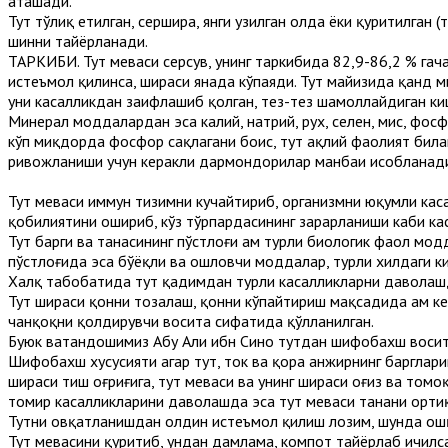
аташади.
Тут тўлиқ етилган, сершира, янги узилган ҳолда ёки қуритилган
шинни тайёрланади.
ТАРКИБИ. Тут меваси серсув, унинг таркибида 82,9-86,2 % гача
истеъмол қилинса, шираси янада кўпаяди. Тут майизида қанд ми
уни касалликдан заифлашиб қолган, тез-тез шамоллайдиган ки
Минерал моддалардан эса калий, натрий, рух, селен, мис, фос
кўп миқдорда фосфор сақлагани боис, тут ақлий фаолият билан
ривожланиши учун керакли дармондорилар манбаи ҳисобланад
Тут меваси иммун тизимни кучайтириб, организмни юқумли кас
қобилиятини ошириб, кўз тўрпардасининг зарарланиши каби ка
Тут барги ва танасининг пўстлоғи ҳам турли биологик фаол мо
пўстлоғида эса бўёқли ва ошловчи моддалар, турли хилдаги к
Халқ табобатида тут қадимдан турли касалликларни даволаш
Тут шираси қонни тозалаш, қонни кўпайтириш мақсадида ҳам ке
чанқоқни қолдирувчи восита сифатида қўлланилган.
Буюк ватандошимиз Абу Али ибн Сино тутдан шифобахш воси
Шифобахш хусусияти агар тут, ток ва қора анжирнинг баргларин
шираси тиш оғриғига, тут меваси ва унинг шираси оғиз ва томо
томир касалликларини даволашда эса тут меваси танани орти
Тутни овқатланишдан олдин истеъмол қилиш лозим, шунда ошқ
Тут мевасини қуритиб, ундан дамлама, компот тайёрлаб ичилс