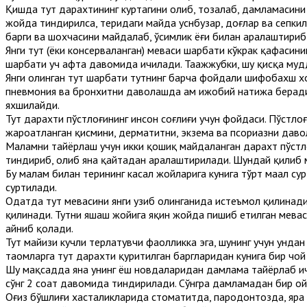
Қишда тут дарахтининг куртагини олиб, тозалаб, дамламасини
жойда тиндирилса, теридаги майда ҳуснбузар, доғлар ва сепки
барги ва шохчасини майдалаб, ўсимлик ёғи билан аралаштириб 
Янги тут (ёки консерваланган) меваси шарбати кўкрак қафаси
шарбати уч ҳафта давомида ичилади. Таажжубки, шу қисқа муд
Янги олинган тут шарбати тутнинг барча фойдали шифобахш хос
пневмония ва бронхитни даволашда ҳам ижобий натижа беради.
яхшилайди.
Тут дарахти пўстлоғининг инсон соғлиғи учун фойдаси. Пўстлоғ
жароҳатланган қисмини, дерматитни, экзема ва псориазни дав
Малҳамни тайёрлаш учун икки қошиқ майдаланган дарахт пўстл
тиндириб, олиб яна қайтадан аралаштирилади. Шундай қилиб 
Бу малҳам билан терининг касал жойларига кунига тўрт маҳал су
суртилади.
Одатда тут мевасини янги узиб олинганида истеъмол қилинади,
қилинади. Тутни яшаш жойига яқин жойда пишиб етилган мевас
айниб қолади.
Тут майизи кучли терлатувчи фаолликка эга, шунинг учун унда
таомларга тут дарахти қуритилган баргларидан кунига бир чо
Шу мақсадда яна унинг ёш новдаларидан дамлама тайёрлаб ичи
сўнг 2 соат давомида тиндирилади. Сўнгра дамламадан бир ой
Оғиз бўшлиғи хасталикларида стоматитда, пародонтозда, яра