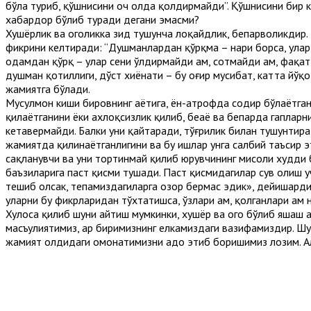
бўла туриб, қўшнисини оч ҳолда қолдирмайди”. Қўшнисини бир 
хабардор бўлиб туради дегани эмасми?
Хушёрлик ва огоҳликка зид тушунча лоқайдлик, бепарволикдир
фикрини келтиради: “Душманлардан қўрқма – нари борса, улар
одамдан қўрқ – улар сени ўлдирмайди ҳам, сотмайди ҳам, фақа
душман қотиллиги, дўст хиёнати – бу оғир мусибат, катта йўқо
жамиятга бўлади.
Мусулмон киши бировнинг ҳаётига, ён-атрофда содир бўлаётга
қилаётганини ёки ахлоқсизлик қилиб, беҳаё ва бепарда гаплар
кетавермайди. Балки уни қайтаради, тўғрилик билан тушунтира
жамиятда қилинаётганлигини ва бу ишлар унга салбий таъсир эт
сақланувчи ва уни тортинмай қилиб юрувчининг мисоли худди 
баъзиларига паст қисми тушади. Паст қисмидагилар сув олиш у
тешиб олсак, тепамиздагиларга озор бермас эдик», дейишарди.
уларни бу фикрларидан тўхтатишса, ўзлари ҳам, қолганлари ҳам
Хулоса қилиб шуни айтиш мумкинки, хушёр ва огоҳ бўлиб яшаш
масъулиятимиз, ҳар биримизнинг елкамиздаги вазифамиздир. Шу
жамият олдидаги омонатимизни адо этиб боришимиз лозим. Ал