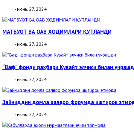
- июнь. 27, 2024
МАТБУОТ ВА ОАВ ХОДИМЛАРИ ҚУТЛАНДИ
- июнь. 27, 2024
“Вақф” фонди раҳбари Кувайт элчиси билан учраш
- июнь. 27, 2024
Зайниддин домла халқаро форумда иштирок этмоқ
- июнь. 27, 2024