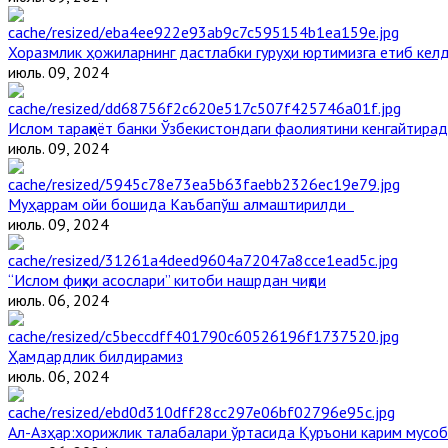
Хоразмлик ҳожиларнинг дастлабки гуруҳи юртимизга етиб кел
июль. 09, 2024
Ислом тараққиёт банки Ўзбекистондаги фаолиятини кенгайтира
июль. 09, 2024
Муҳаррам ойи бошида Каъбапўш алмаштирилди
июль. 09, 2024
“Ислом фиқҳи асослари” китоби нашрдан чиқди
июль. 06, 2024
Ҳамдардлик билдирамиз
июль. 06, 2024
Aл-Aзҳар:хорижлик талабалари ўртасида Қуръони карим мусоб