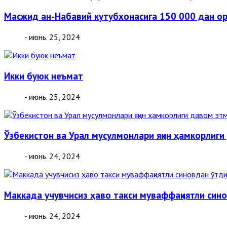
Масжид ан-Набавий кутубхонасига 150 000 дан о
- июнь. 25, 2024
Икки буюк неъмат
- июнь. 25, 2024
Ўзбекистон ва Урал мусулмонлари яқин ҳамкорлиги
- июнь. 24, 2024
Маккада учувчисиз ҳаво такси муваффақиятли син
- июнь. 24, 2024