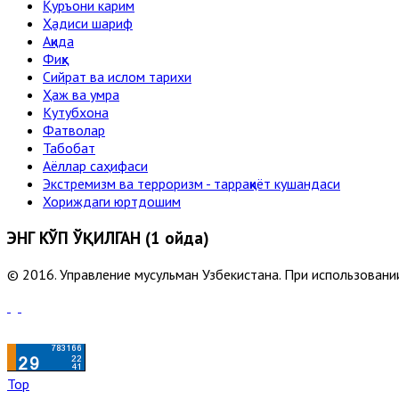
Қуръони карим
Ҳадиси шариф
Ақида
Фиқҳ
Сийрат ва ислом тарихи
Ҳаж ва умра
Кутубхона
Фатволар
Табобат
Аёллар саҳифаси
Экстремизм ва терроризм - тарраққиёт кушандаси
Хориждаги юртдошим
ЭНГ КЎП ЎҚИЛГАН (1 ойда)
© 2016. Управление мусульман Узбекистана. При использовании
Top