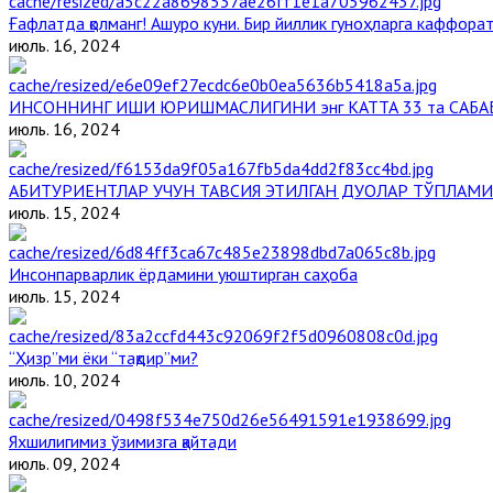
Ғафлатда қолманг! Ашуро куни. Бир йиллик гуноҳларга каффорат,
июль. 16, 2024
ИНСОННИНГ ИШИ ЮРИШМАСЛИГИНИ энг КАТТА 33 та САБА
июль. 16, 2024
АБИТУРИЕНТЛАР УЧУН ТАВСИЯ ЭТИЛГАН ДУОЛАР ТЎПЛАМИ
июль. 15, 2024
Инсонпарварлик ёрдамини уюштирган саҳоба
июль. 15, 2024
“Ҳизр”ми ёки “тақдир”ми?
июль. 10, 2024
Яхшилигимиз ўзимизга қайтади
июль. 09, 2024