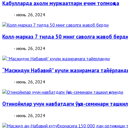
Қабулларда аҳоли муржаатлари ечим топмоқда
- июнь. 26, 2024
Колл-марказ 7 тилда 50 минг саволга жавоб берд
- июнь. 26, 2024
“Масжидун Набавий” кучли жазирамага тайёрланд
- июнь. 26, 2024
Отинойилар учун навбатдаги ўқув-семинари ташкил
- июнь. 26, 2024