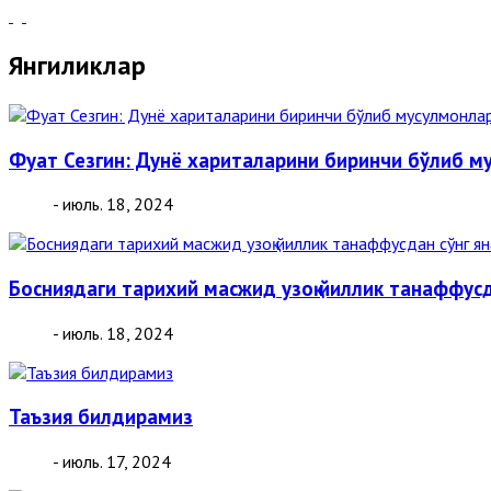
Янгиликлар
Фуат Сезгин: Дунё хариталарини биринчи бўлиб м
- июль. 18, 2024
Босниядаги тарихий масжид узоқ йиллик танаффусд
- июль. 18, 2024
Таъзия билдирамиз
- июль. 17, 2024