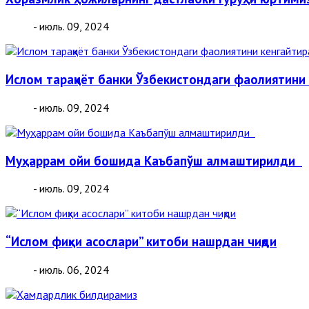
- июль. 09, 2024
Ислом тараққиёт банки Ўзбекистондаги фаолиятини
- июль. 09, 2024
Муҳаррам ойи бошида Каъбапўш алмаштирилди
- июль. 09, 2024
“Ислом фиқҳи асослари” китоби нашрдан чиқди
- июль. 06, 2024