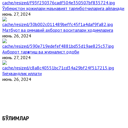
Ўзбекистон ҳожилари маънавият тарғиботчиларига айланади
июнь. 27, 2024
Матбуот ва оммавий ахборот воситалари ходимларига
июнь. 26, 2024
Ахборот тарқатиш ва журналист одоби
июнь. 27, 2024
Гиёҳвандлик иллати
июнь. 26, 2024
БЎЛИМЛАР