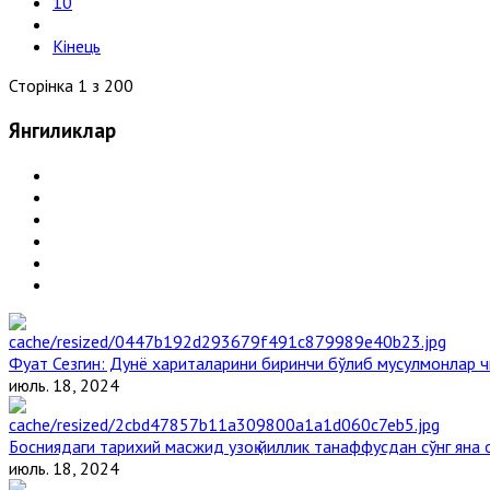
10
Кінець
Сторінка 1 з 200
Янгиликлар
Фуат Сезгин: Дунё хариталарини биринчи бўлиб мусулмонлар ч
июль. 18, 2024
Босниядаги тарихий масжид узоқ йиллик танаффусдан сўнг яна
июль. 18, 2024