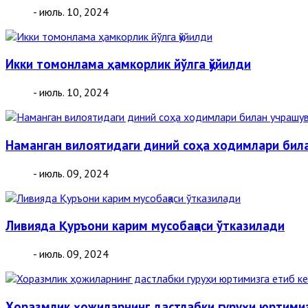
- июль. 10, 2024
Икки томонлама ҳамкорлик йўлга қўйилди
- июль. 10, 2024
Наманган вилоятидаги диний соҳа ходимлари бил
- июль. 09, 2024
Ливияда Қуръони карим мусобақаси ўтказилади
- июль. 09, 2024
Хоразмлик ҳожиларнинг дастлабки гуруҳи юртимиз