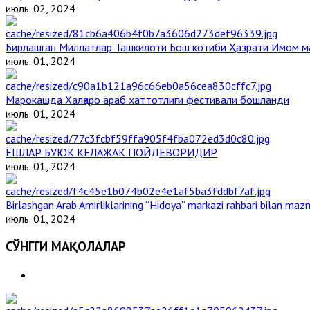
июль. 02, 2024
Бирлашган Миллатлар Ташкилоти Бош котиби Ҳазрати Имом 
июль. 01, 2024
Марокашда Халқаро араб хаттотлиги фестивали бошланди
июль. 01, 2024
ЁШЛАР БУЮК КЕЛАЖАК ПОЙДЕВОРИДИР
июль. 01, 2024
Birlashgan Arab Amirliklarining “Hidoya” markazi rahbari bilan mazm
июль. 01, 2024
СЎНГГИ МАҚОЛАЛАР