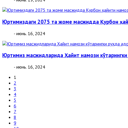
Юртимиздаги 2075 та жоме масжидда Қурбон ҳайи
- июнь. 16, 2024
Юртимиз масжидларида Ҳайит намози кўтарингки
- июнь. 16, 2024
1
2
3
4
5
6
7
8
9