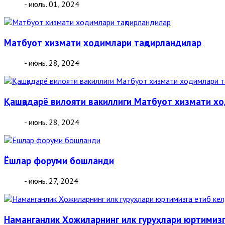
- июль. 01, 2024
Матбуот хизмати ходимлари тақдирландилар
- июнь. 28, 2024
Қашқадарё вилояти вакиллиги Матбуот хизмати х
- июнь. 28, 2024
Ёшлар форуми бошланди
- июнь. 27, 2024
Наманганлик Ҳожиларнинг илк гуруҳлари юртимизг