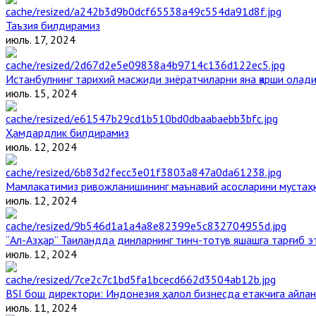
Таъзия билдирамиз
июль. 17, 2024
Истанбулнинг тарихий масжиди зиёратчиларни яна қарши олад
июль. 15, 2024
Ҳамдардлик билдирамиз
июль. 12, 2024
Мамлакатимиз ривожланишининг маънавий асосларини мустаҳка
июль. 12, 2024
“Ал-Азҳар” Таиландда динларнинг тинч-тотув яшашга тарғиб 
июль. 12, 2024
BSI бош директори: Индонезия ҳалол бизнесда етакчига айлан
июль. 11, 2024