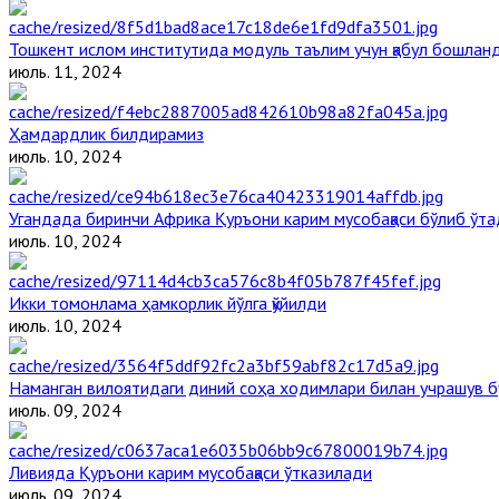
Тошкент ислом институтида модуль таълим учун қабул бошлан
июль. 11, 2024
Ҳамдардлик билдирамиз
июль. 10, 2024
Угандада биринчи Aфрика Қуръони карим мусобақаси бўлиб ўта
июль. 10, 2024
Икки томонлама ҳамкорлик йўлга қўйилди
июль. 10, 2024
Наманган вилоятидаги диний соҳа ходимлари билан учрашув б
июль. 09, 2024
Ливияда Қуръони карим мусобақаси ўтказилади
июль. 09, 2024