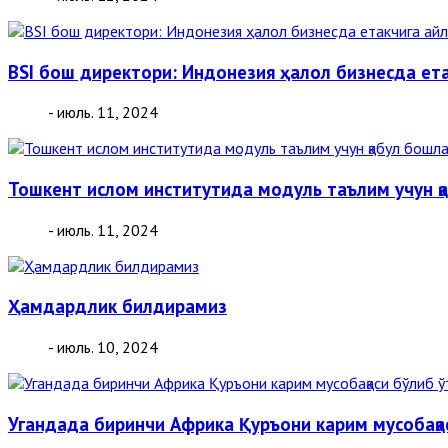
BSI бош директори: Индонезия ҳалол бизнесда ет
- июль. 11, 2024
Тошкент ислом институтида модуль таълим учун қ
- июль. 11, 2024
Ҳамдардлик билдирамиз
- июль. 10, 2024
Угандада биринчи Aфрика Қуръони карим мусобақа