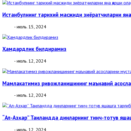
Истанбулнинг тарихий масжиди зиёратчиларни яна
- июль. 15, 2024
Ҳамдардлик билдирамиз
- июль. 12, 2024
Мамлакатимиз ривожланишининг маънавий асослари
- июль. 12, 2024
“Ал-Азҳар” Таиландда динларнинг тинч-тотув яша
- июль. 12, 2024