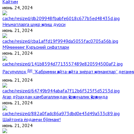
Қайтим
июнь. 24, 2024
Неъматларга шукр қилиш дуоси
июнь. 21, 2024
Мўминнинг Қуръоний сифатлари
июнь. 21, 2024
Расулуллоҳ ﷺ “Қабримни қайта-қайта зиёрат қилманглар” дега
июнь. 21, 2024
Агар дўзахдан камбағалликдан қўрққанчалик қўрққанида
июнь. 21, 2024
Шайтонга ёрдамчи бўлманг!
июнь. 21, 2024