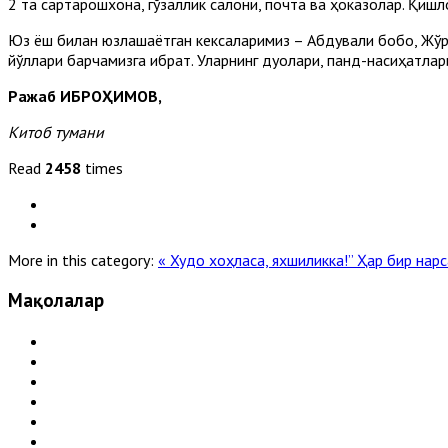
2 та сартарошхона, гўзаллик салони, почта ва ҳоказолар. Қиш
Юз ёш билан юзлашаётган кексаларимиз – Абдували бобо, Жўра
йўллари барчамизга ибрат. Уларнинг дуолари, панд-насиҳатлари
Ражаб ИБРОҲИМОВ,
Китоб тумани
Read
2458
times
More in this category:
« Худо хоҳласа, яхшиликка!”
Ҳар бир нарс
Мақолалар