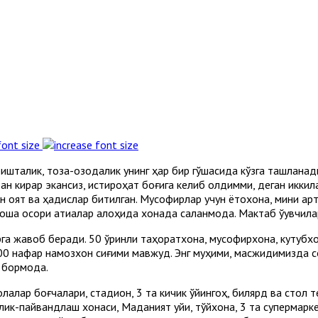
font size
аришталик, тоза-озодалик унинг ҳар бир гўшасида кўзга ташлана
н кирар экансиз, истироҳат боғига келиб қолдимми, деган иккил
н оят ва ҳадислар битилган. Мусофирлар учун ётоқхона, мини арте
шқа осори атиқалар алоҳида хонада сақланмоқда. Мактаб ўқувчила
арга жавоб беради. 50 ўринли таҳоратхона, мусофирхона, кутубх
00 нафар намозхон сиғими мавжуд. Энг муҳими, масжидимизда со
 бормоқда.
лалар боғчалари, стадион, 3 та кичик ўйингоҳ, билярд ва стол 
рлик-пайвандлаш хонаси, Маданият уйи, тўйхона, 3 та супермарке