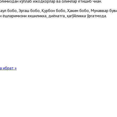
лоғимиздан кўплаб ижодкорлар ва олимлар етишиб чиққан.
қул бобо, Эргаш бобо, Қурбон бобо, Ҳаким бобо, Мунаввар буви
 ёшларимизни яхшиликка, диёнатга, ҳақгўйликка ўргатмоқда.
а ибрат »