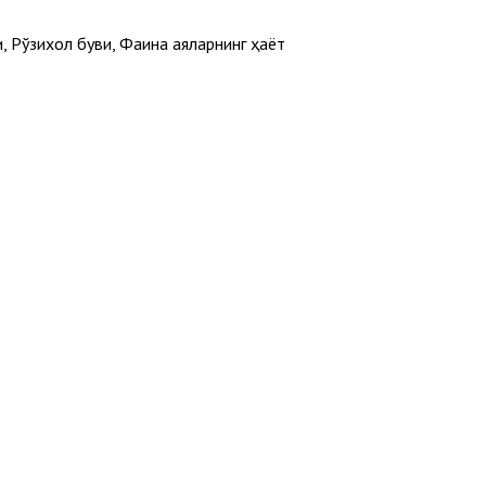
, Рўзихол буви, Фаина аяларнинг ҳаёт