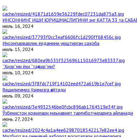
ИНСОННИНГ ИШИ ЮРИШМАСЛИГИНИ энг КАТТА 33 та САБА
июль. 16, 2024
Инсонпарварлик ёрдамини уюштирган саҳоба
июль. 15, 2024
“Ҳизр”ми ёки “тақдир”ми?
июль. 10, 2024
Яхшилигимиз ўзимизга қайтади
июль. 09, 2024
Ўзбекистон ҳожилари маънавият тарғиботчиларига айланади
июнь. 27, 2024
Матбуот ва оммавий ахборот воситалари ходимларига