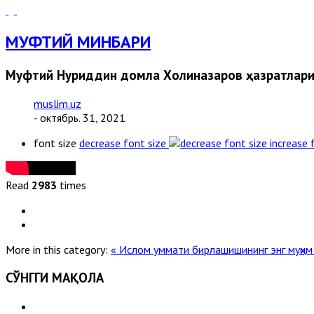
МУФТИЙ МИНБАРИ
Муфтий Нуриддин домла Холиқназаров ҳазратлари
muslim.uz
- октябрь. 31, 2021
font size
decrease font size
increase 
Read
2983
times
More in this category:
« Ислом уммати бирлашишининг энг муҳи
СЎНГГИ МАҚОЛА