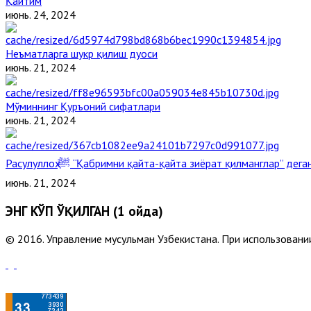
Қайтим
июнь. 24, 2024
Неъматларга шукр қилиш дуоси
июнь. 21, 2024
Мўминнинг Қуръоний сифатлари
июнь. 21, 2024
Расулуллоҳ ﷺ “Қабримни қайта-қайта зиёрат қилманглар” де
июнь. 21, 2024
ЭНГ КЎП ЎҚИЛГАН (1 ойда)
© 2016. Управление мусульман Узбекистана. При использовании