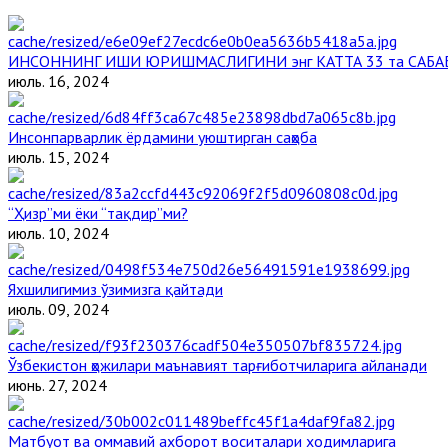
ИНСОННИНГ ИШИ ЮРИШМАСЛИГИНИ энг КАТТА 33 та САБА
июль. 16, 2024
Инсонпарварлик ёрдамини уюштирган саҳоба
июль. 15, 2024
“Ҳизр”ми ёки “тақдир”ми?
июль. 10, 2024
Яхшилигимиз ўзимизга қайтади
июль. 09, 2024
Ўзбекистон ҳожилари маънавият тарғиботчиларига айланади
июнь. 27, 2024
Матбуот ва оммавий ахборот воситалари ходимларига