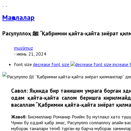
Мақолалар
Расулуллоҳ ﷺ “Қабримни қайта-қайта зиёрат
muslimuz
- июнь. 21, 2024
font size
decrease font size
increase 
Cавол:
Яқинда бир танишим умрага борган эди
одам қайта-қайта салом беришга кирилмайди
васаллам “Қабримни қайта-қайта зиёрат қилман
Жавоб:
Бисмиллаҳир Роҳманир Роҳийм. Бу мутлақо хато туш
Чунки бу оддий қабр эмас, Расулуллоҳ соллаллоҳу алайҳи ва
муборак таналари тегиб турган ер барча муборак заминла