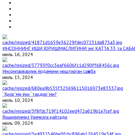
ИНСОННИНГ ИШИ ЮРИШМАСЛИГИНИ энг КАТТА 33 та САБА
июль. 16, 2024
Инсонпарварлик ёрдамини уюштирган саҳоба
июль. 15, 2024
“Ҳизр”ми ёки “тақдир”ми?
июль. 10, 2024
Яхшилигимиз ўзимизга қайтади
июль. 09, 2024