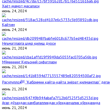
Ҳаёт-мамот масаласи
июнь. 24, 2024
Қайтим
июнь. 24, 2024
Неъматларга шукр қилиш дуоси
июнь. 21, 2024
Мўминнинг Қуръоний сифатлари
июнь. 21, 2024
Расулуллоҳ ﷺ “Қабримни қайта-қайта зиёрат қилманглар” де
июнь. 21, 2024
Агар дўзахдан камбағалликдан қўрққанчалик қўрққанида
июнь. 21, 2024