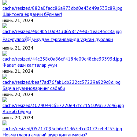
Шайтонга ёрдамчи бўлманг!
июнь. 21, 2024
Расулуллоҳ ﷺ уйқудан турганларида ўқиган дуолари
июнь. 21, 2024
Фақат ёши катталар учун
июнь. 21, 2024
Барча муаммоларнинг сабаби
июнь. 20, 2024
Вожиб бўлди
июнь. 20, 2024
Неъматларга амалий шукр қилганмисиз?