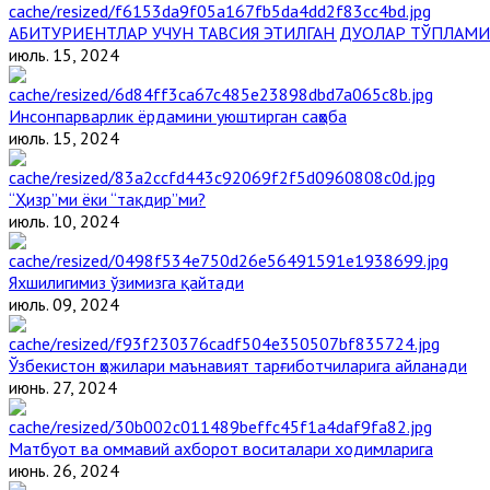
АБИТУРИЕНТЛАР УЧУН ТАВСИЯ ЭТИЛГАН ДУОЛАР ТЎПЛАМИ
июль. 15, 2024
Инсонпарварлик ёрдамини уюштирган саҳоба
июль. 15, 2024
“Ҳизр”ми ёки “тақдир”ми?
июль. 10, 2024
Яхшилигимиз ўзимизга қайтади
июль. 09, 2024
Ўзбекистон ҳожилари маънавият тарғиботчиларига айланади
июнь. 27, 2024
Матбуот ва оммавий ахборот воситалари ходимларига
июнь. 26, 2024