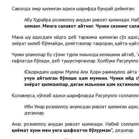
Саволда зикр қилинган ҳадиси шарифда бундай дейилган:
Абу Ҳурайра розияллоҳу анҳудан ривоят қилинади. Наб
олманг. Менга салавот айтинг. Чунки сизнинг сал
Мана шу ҳадисдаги ийдгоҳ деб таржима қилинган сўз ҳадисда “عيد ийд” лафзида келган. Мана шу сўзни Расулуллоҳ соллаллоҳу алайҳи васаллам қабрларини қ
зиёрат қилиб бўлмайди, деяётганлар такроран, қайта-қайт
Чунки уламолар бу сўзни турли маънода келишини айтиб, “
ғафлатда бўлади, деб тушунтирганлар. Ҳолбуки Расулуллоҳ 
Юқоридаги шарҳни Мулла Али Қори раҳимаҳуллоҳ айта
учун айтилган бўлиши ҳам мумкин. Чунки ийд с
зиёрат қилманглар, деган маънони ҳам эҳтимоли
Қолаверса, кўплаб ҳадиси шарифларда Расулуллоҳ соллалло
Ибн Умар розияллоҳу анҳумодан ривоят қилинган ҳади
деганлар.
Анас розияллоҳу анҳудан ривоят қилинади. Набий соллалл
қиёмат куни мен унга шафоатчи бўлурман”,
дедилар.