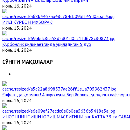
Қурбон ҳайити – қалблар шодлиги байрами
июнь. 16, 2024
ИЙД ҚУРБОН МУБОРАК!
июнь. 15, 2024
Қурбонлик қилинаётганда ўқиладиган 5 дуо
июнь. 14, 2024
СЎНГГИ МАҚОЛАЛАР
Ғафлатда қолманг! Ашуро куни. Бир йиллик гуноҳларга каффорат
июль. 16, 2024
ИНСОННИНГ ИШИ ЮРИШМАСЛИГИНИ энг КАТТА 33 та САБА
июль. 16, 2024