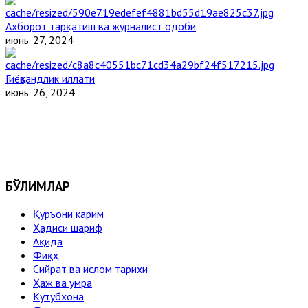
Ахборот тарқатиш ва журналист одоби
июнь. 27, 2024
Гиёҳвандлик иллати
июнь. 26, 2024
БЎЛИМЛАР
Қуръони карим
Ҳадиси шариф
Ақида
Фиқҳ
Сийрат ва ислом тарихи
Ҳаж ва умра
Кутубхона