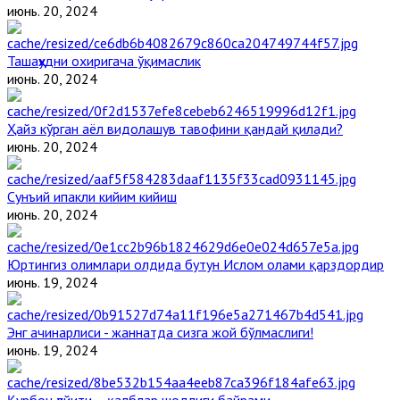
июнь. 20, 2024
Ташаҳҳудни охиригача ўқимаслик
июнь. 20, 2024
Ҳайз кўрган аёл видолашув тавофини қандай қилади?
июнь. 20, 2024
Сунъий ипакли кийим кийиш
июнь. 20, 2024
Юртингиз олимлари олдида бутун Ислом олами қарздордир
июнь. 19, 2024
Энг ачинарлиси - жаннатда сизга жой бўлмаслиги!
июнь. 19, 2024