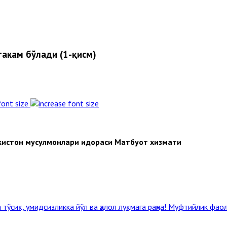
таҳкам бўлади (1-қисм)
font size
кистон мусулмонлари идораси Матбуот хизмати
тўсиқ, умидсизликка йўл ва ҳалол луқмага раҳна!
Муфтийлик фaоли