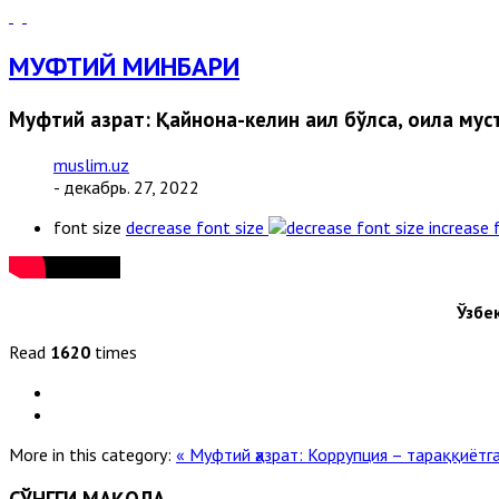
МУФТИЙ МИНБАРИ
Муфтий ҳазрат: Қайнона-келин аҳил бўлса, оила мус
muslim.uz
- декабрь. 27, 2022
font size
decrease font size
increase 
Ўзбе
Read
1620
times
More in this category:
« Муфтий ҳазрат: Коррупция – тараққиётга 