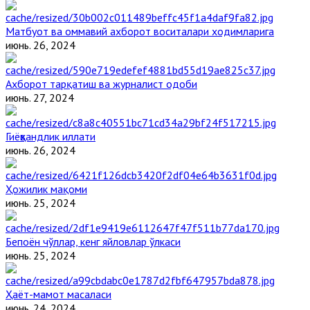
Матбуот ва оммавий ахборот воситалари ходимларига
июнь. 26, 2024
Ахборот тарқатиш ва журналист одоби
июнь. 27, 2024
Гиёҳвандлик иллати
июнь. 26, 2024
Ҳожилик мақоми
июнь. 25, 2024
Бепоён чўллар, кенг яйловлар ўлкаси
июнь. 25, 2024
Ҳаёт-мамот масаласи
июнь. 24, 2024