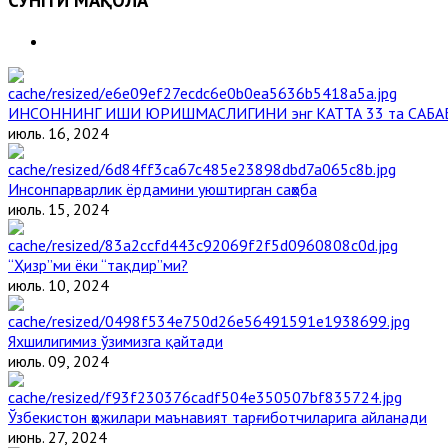
СЎНГГИ МАҚОЛА
ИНСОННИНГ ИШИ ЮРИШМАСЛИГИНИ энг КАТТА 33 та САБА
июль. 16, 2024
Инсонпарварлик ёрдамини уюштирган саҳоба
июль. 15, 2024
“Ҳизр”ми ёки “тақдир”ми?
июль. 10, 2024
Яхшилигимиз ўзимизга қайтади
июль. 09, 2024
Ўзбекистон ҳожилари маънавият тарғиботчиларига айланади
июнь. 27, 2024