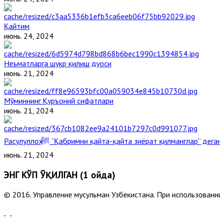
Қайтим
июнь. 24, 2024
Неъматларга шукр қилиш дуоси
июнь. 21, 2024
Мўминнинг Қуръоний сифатлари
июнь. 21, 2024
Расулуллоҳ ﷺ “Қабримни қайта-қайта зиёрат қилманглар” де
июнь. 21, 2024
ЭНГ КЎП ЎҚИЛГАН (1 ойда)
© 2016. Управление мусульман Узбекистана. При использовании