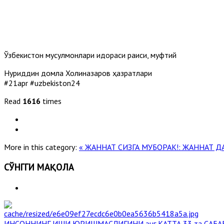
Ўзбекистон мусулмонлари идораси раиси, муфтий
Нуриддин домла Холиқназаров ҳазратлари
#21apr #uzbekiston24
Read
1616
times
More in this category:
« ЖАННАТ СИЗГА МУБОРАК!: ЖАННАТ ДА
СЎНГГИ МАҚОЛА
ИНСОННИНГ ИШИ ЮРИШМАСЛИГИНИ энг КАТТА 33 та САБА