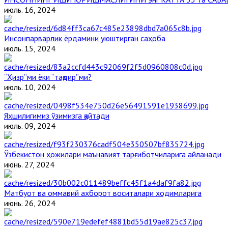
июль. 16, 2024
Инсонпарварлик ёрдамини уюштирган саҳоба
июль. 15, 2024
“Ҳизр”ми ёки “тақдир”ми?
июль. 10, 2024
Яхшилигимиз ўзимизга қайтади
июль. 09, 2024
Ўзбекистон ҳожилари маънавият тарғиботчиларига айланади
июнь. 27, 2024
Матбуот ва оммавий ахборот воситалари ходимларига
июнь. 26, 2024