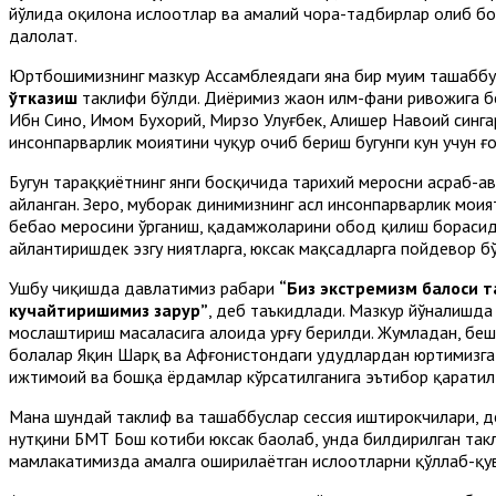
йўлида оқилона ислоҳотлар ва амалий чора-тадбирлар олиб б
далолат.
Юртбошимизнинг мазкур Ассамблеядаги яна бир муҳим ташабб
ўтказиш
таклифи бўлди. Диёримиз жаҳон илм-фани ривожига бе
Ибн Сино, Имом Бухорий, Мирзо Улуғбек, Алишер Навоий синга
инсонпарварлик моҳиятини чуқур очиб бериш бугунги кун учун ғ
Бугун тараққиётнинг янги босқичида тарихий меросни асраб-
айланган. Зеро, муборак динимизнинг асл инсонпарварлик моҳи
бебаҳо меросини ўрганиш, қадамжоларини обод қилиш борасид
айлантиришдек эзгу ниятларга, юксак мақсадларга пойдевор б
Ушбу чиқишда давлатимиз раҳбари
“
Биз экстремизм балоси т
кучайтиришимиз зарур
”
, деб таъкидлади. Мазкур йўналишда
мослаштириш масаласига алоҳида урғу берилди. Жумладан, беш 
болалар Яқин Шарқ ва Афғонистондаги ҳудудлардан юртимизга 
ижтимоий ва бошқа ёрдамлар кўрсатилганига эътибор қаратил
Мана шундай таклиф ва ташаббуслар сессия иштирокчилари, де
нутқини БМТ Бош котиби юксак баҳолаб, унда билдирилган так
мамлакатимизда амалга оширилаётган ислоҳотларни қўллаб-қу