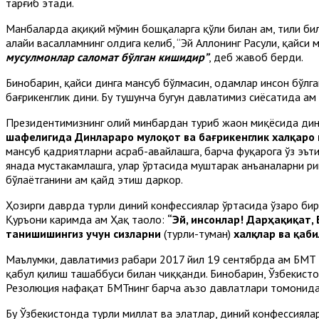
тарғиб этади.
Манбаларда ҳақиқий мўмин бошқаларга қўли билан ҳам, тили бил
алайҳи васалламнинг олдига келиб, “Эй Аллоҳнинг Расули, қайси
мусулмонлар саломат бўлган кишидир”
, деб жавоб берди.
Бинобарин, қайси динга мансуб бўлмасин, одамлар инсон бўлгани
бағрикенглик дини. Бу тушунча бугун давлатимиз сиёсатида ҳам
Президентимизнинг олий минбардан туриб жаҳон миқёсида динл
шафелигида Динлараро мулоқот ва бағрикенглик халқаро
мансуб қадриятларни асраб-авайлашга, барча фуқарога ўз эът
янада мустаҳкамлашга, улар ўртасида муштарак анъаналарни р
бўлаётганини ҳам қайд этиш даркор.
Ҳозирги даврда турли диний конфессиялар ўртасида ўзаро би
Қуръони каримда ҳам Ҳақ таоло:
“Эй, инсонлар! Дарҳақиқат,
танишишингиз учун сизларни
(турли-туман)
халқлар ва қаб
Маълумки, давлатимиз раҳбари 2017 йил 19 сентябрда ҳам БМТ
қабул қилиш ташаббуси билан чиққанди. Бинобарин, Ўзбекисто
Резолюция нафақат БМТнинг барча аъзо давлатлари томонидан
Бу Ўзбекистонда турли миллат ва элатлар, диний конфессиялар