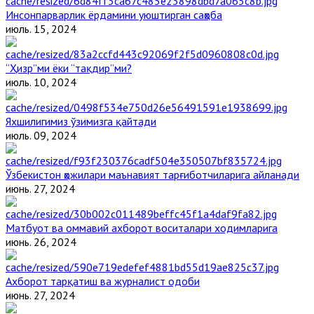
Инсонпарварлик ёрдамини уюштирган саҳоба
июль. 15, 2024
“Ҳизр”ми ёки “тақдир”ми?
июль. 10, 2024
Яхшилигимиз ўзимизга қайтади
июль. 09, 2024
Ўзбекистон ҳожилари маънавият тарғиботчиларига айланади
июнь. 27, 2024
Матбуот ва оммавий ахборот воситалари ходимларига
июнь. 26, 2024
Ахборот тарқатиш ва журналист одоби
июнь. 27, 2024