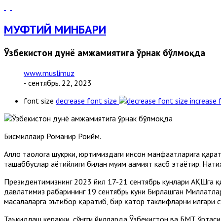
МУФТИЙ МИНБАРИ
Ўзбекистон дунё ҳамжамиятига ўрнак бўлмоқда
www.muslimuz
- сентябрь. 22, 2023
font size
decrease font size
increase 
Бисмиллаҳир Роҳманир Роҳийм.
Аллоҳ таолога шукрки, юртимиздаги инсон манфаатларига қара
ташаббуслар ҳаётийлиги билан муҳим аҳамият касб этаётир. Нат
Президентимизнинг 2023 йил 17-21 сентябрь кунлари АҚШга қи
давлатимиз раҳбарининг 19 сентябрь куни Бирлашган Миллатлар
масалаларга эътибор қаратиб, бир қатор таклифларни илгари су
Таъкидлаш керакки, сўнгги йилларда Ўзбекистон ва БМТ ўртаси