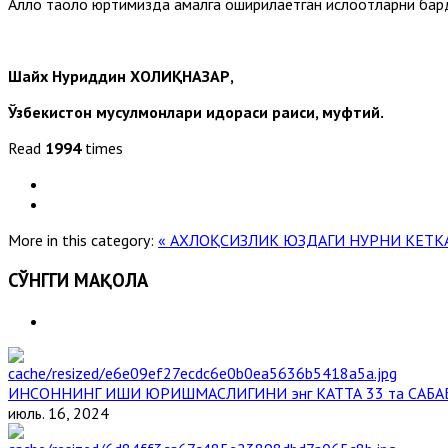
Аллоҳ таоло юртимизда амалга оширилаётган ислоҳотларни ба
Шайх Нуриддин ХОЛИҚНАЗАР,
Ўзбекистон мусулмонлари идораси раиси, муфтий.
Read
1994
times
More in this category:
« АХЛОҚСИЗЛИК ЮЗДАГИ НУРНИ КЕТ
СЎНГГИ МАҚОЛА
ИНСОННИНГ ИШИ ЮРИШМАСЛИГИНИ энг КАТТА 33 та САБА
июль. 16, 2024