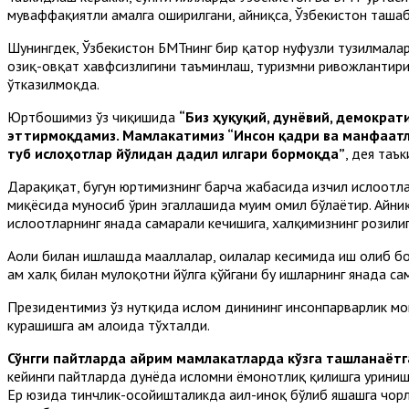
муваффақиятли амалга оширилгани, айниқса, Ўзбекистон таша
Шунингдек, Ўзбекистон БМТнинг бир қатор нуфузли тузилмалар
озиқ-овқат хавфсизлигини таъминлаш, туризмни ривожлантири
ўтказилмоқда.
Юртбошимиз ўз чиқишида
“Биз ҳуқуқий, дунёвий, демокра
эттирмоқдамиз. Мамлакатимиз “Инсон қадри ва манфаатла
туб ислоҳотлар йўлидан дадил илгари бормоқда”
, дея таъ
Дарҳақиқат, бугун юртимизнинг барча жабҳасида изчил ислоҳот
миқёсида муносиб ўрин эгаллашида муҳим омил бўлаётир. Айни
ислоҳотларнинг янада самарали кечишига, халқимизнинг розили
Аҳоли билан ишлашда маҳаллалар, оилалар кесимида иш олиб б
ҳам халқ билан мулоқотни йўлга қўйгани бу ишларнинг янада с
Президентимиз ўз нутқида ислом динининг инсонпарварлик моҳи
курашишга ҳам алоҳида тўхталди.
Сўнгги пайтларда айрим мамлакатларда кўзга ташланаётга
кейинги пайтларда дунёда исломни ёмонотлиқ қилишга уринишл
Ер юзида тинчлик-осойишталикда аҳил-иноқ бўлиб яшашга чорла