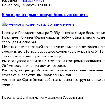
Published in
Новости мира
Понеділок, 04 март 2024 00:00
В Алжире открыли новую Большую мечеть
Накануне Президент Алжира Теббун открыл самую большую ме
Президент Алжира Абдельмаджид Теббун официально открыл Б
сообщает Algerie 360.
Мечеть является третьей по величине в мире после молельног
вместить до 120 тыс. верующих. Комплекс включает в себя 12 з
также высшую школу исламских наук.
Высота купола достигает 50 метров, а смотровая площадка н
267 метров и виден из других городов.
Как передает ресурс Исламская столица, на сегодняшний день
спустя семь лет открыли молитвенный зал.
Архитектор Юрген Энгель работал в тесном сотрудничестве с
мечети.
Пресс-служба Управления мусульман Узбекистана