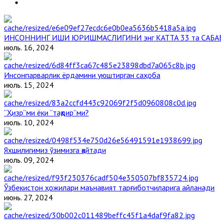
ИНСОННИНГ ИШИ ЮРИШМАСЛИГИНИ энг КАТТА 33 та САБА
июль. 16, 2024
Инсонпарварлик ёрдамини уюштирган саҳоба
июль. 15, 2024
“Ҳизр”ми ёки “тақдир”ми?
июль. 10, 2024
Яхшилигимиз ўзимизга қайтади
июль. 09, 2024
Ўзбекистон ҳожилари маънавият тарғиботчиларига айланади
июнь. 27, 2024