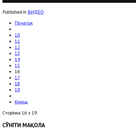
Published in
ВИДЕО
Початок
10
11
12
13
14
15
16
17
18
19
Кінець
Сторінка 16 з 19
СЎНГГИ МАҚОЛА