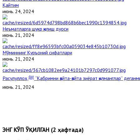
Қайтим
июнь. 24, 2024
Неъматларга шукр қилиш дуоси
июнь. 21, 2024
Мўминнинг Қуръоний сифатлари
июнь. 21, 2024
Расулуллоҳ ﷺ “Қабримни қайта-қайта зиёрат қилманглар” дега
июнь. 21, 2024
ЭНГ КЎП ЎҚИЛГАН (2 ҳафтада)