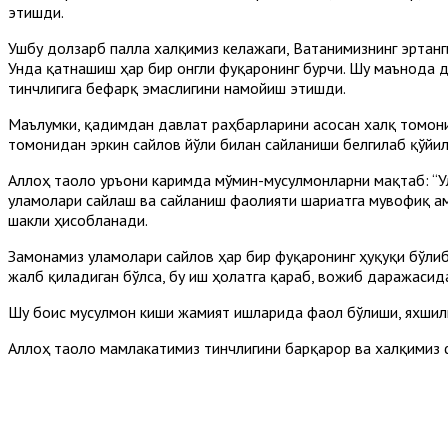
этишди.
Ушбу долзарб палла халқимиз келажаги, Ватанимизнинг эртанги
Унда қатнашиш ҳар бир онгли фуқаронинг бурчи. Шу маънода д
тинчлигига бефарқ эмаслигини намойиш этишди.
Маълумки, қадимдан давлат раҳбарларини асосан халқ томони
томонидан эркин сайлов йўли билан сайланиши белгилаб қўйил
Аллоҳ таоло Қуръони каримда мўмин-мусулмонларни мақтаб: “Ул
уламолари сайлаш ва сайланиш фаолияти шариатга мувофиқ ама
шакли ҳисобланади.
Замонамиз уламолари сайлов ҳар бир фуқаронинг ҳуқуқи бўлиб,
жалб қиладиган бўлса, бу иш ҳолатга қараб, вожиб даражасид
Шу боис мусулмон киши жамият ишларида фаол бўлиши, яхшил
Аллоҳ таоло мамлакатимиз тинчлигини барқарор ва халқимиз 