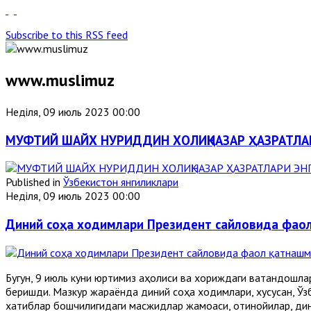
Subscribe to this RSS feed
www.muslimuz
Неділя, 09 июль 2023 00:00
МУФТИЙ ШАЙХ НУРИДДИН ХОЛИҚНАЗАР ҲАЗРАТЛА
Published in
Ўзбекистон янгиликлари
Неділя, 09 июль 2023 00:00
Диний соҳа ходимлари Президент сайловида фао
Бугун, 9 июль куни юртимиз аҳолиси ва хориждаги ватандошла
беришди. Мазкур жараёнда диний соҳа ходимлари, хусусан, Ўз
хатиблар бошчилигидаги масжидлар жамоаси, отинойилар, дин