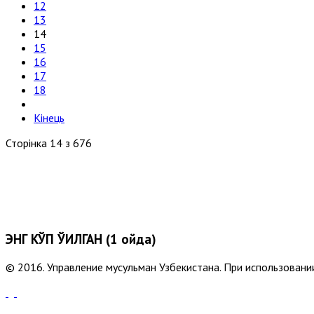
12
13
14
15
16
17
18
Кінець
Сторінка 14 з 676
ЭНГ КЎП ЎҚИЛГАН (1 ойда)
© 2016. Управление мусульман Узбекистана. При использовании