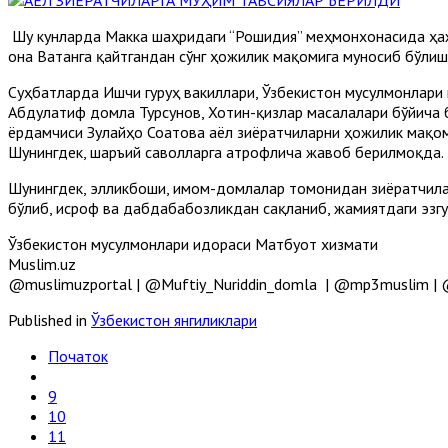
Шу кунларда Макка шаҳридаги “Рошидия” меҳмонхонасида ҳаж 
она Ватанга қайтгандан сўнг ҳожилик мақомига муносиб бўли
Суҳбатларда Ишчи гуруҳ вакиллари, Ўзбекистон мусулмонлар
Абдулатиф домла Турсунов, Хотин-қизлар масалалари бўйича
ёрдамчиси Зулайҳо Соатова аёл зиёратчиларни ҳожилик мақом
Шунингдек, шаръий саволларга атрофлича жавоб берилмоқда.
Шунингдек, элликбоши, имом-домлалар томонидан зиёратчилар
бўлиб, исроф ва дабдабабозликдан сақланиб, жамиятдаги эзгу
Ўзбекистон мусулмонлари идораси Матбуот хизмати
Muslim.uz
@muslimuzportal | @Muftiy_Nuriddin_domla | @mp3muslim | @
Published in
Ўзбекистон янгиликлари
Початок
9
10
11