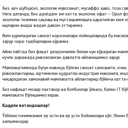
Биз, ҳеч шубҳасиз, экологик мувозанат, мусаффо ҳаво, тоза с
Нега деганда, биз дунёдаги энг катта экологик офат – Орол 
экологик тизимни сақлаш ва мустаҳкамлашга қаратилган кенг 
ишларни янада жадал давом эттирамиз.
Янги қуриладиган саноат корхоналари лойиҳаларида бу масала
зарур чора-тадбирларни кўрамиз.
Айни пайтда биз фақат деҳқончилик билан кун кўрадиган мамл
кучли даражада ривожланган давлатга айланишимиз зарур.
Мамлакатимизда бугун мавжуд бўлган саноат салоҳияти, очиқ 
ривожлантириш, юртимизни қудратли индустрия маконига, юқо
чиқарадиган замонавий мамлакатга айлантириш бўйича катта-к
Биз нафақат моҳир пахтакор ва боғбонлар ўлкаси, балки IT бў
мамлакати бўлишимиз керак.
Қадрли ватандошлар!
Ўзбекистонимизнинг ер ости ва ер усти бойликлари кўп. Лекин 
халқимиздир.