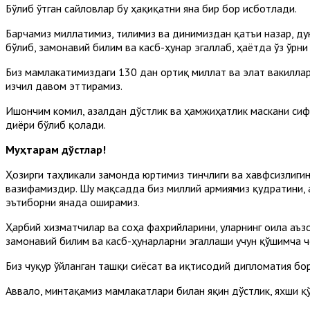
Бўлиб ўтган сайловлар бу ҳақиқатни яна бир бор исботлади.
Барчамиз миллатимиз, тилимиз ва динимиздан қатъи назар, ду
бўлиб, замонавий билим ва касб-ҳунар эгаллаб, ҳаётда ўз ўрни 
Биз мамлакатимиздаги 130 дан ортиқ миллат ва элат вакиллар
изчил давом эттирамиз.
Ишончим комил, азалдан дўстлик ва ҳамжиҳатлик маскани сиф
диёри бўлиб қолади.
Муҳтарам дўстлар!
Ҳозирги таҳликали замонда юртимиз тинчлиги ва хавфсизлиги
вазифамиздир. Шу мақсадда биз миллий армиямиз қудратини, 
эътиборни янада оширамиз.
Ҳарбий хизматчилар ва соҳа фахрийларини, уларнинг оила аъ
замонавий билим ва касб-ҳунарларни эгаллаши учун қўшимча 
Биз чуқур ўйланган ташқи сиёсат ва иқтисодий дипломатия бо
Аввало, минтақамиз мамлакатлари билан яқин дўстлик, яхши қ