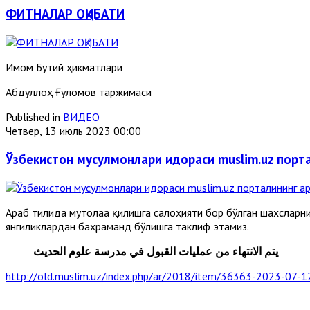
ФИТНАЛАР ОҚИБАТИ
Имом Бутий ҳикматлари
Абдуллоҳ Ғуломов таржимаси
Published in
ВИДЕО
Четвер, 13 июль 2023 00:00
Ўзбекистон мусулмонлари идораси muslim.uz порт
Араб тилида мутолаа қилишга салоҳияти бор бўлган шахсларни
янгиликлардан баҳраманд бўлишга таклиф этамиз.
يتم الانتهاء من عمليات القبول في مدرسة علوم الحديث
http://old.muslim.uz/index.php/ar/2018/item/36363-2023-07-