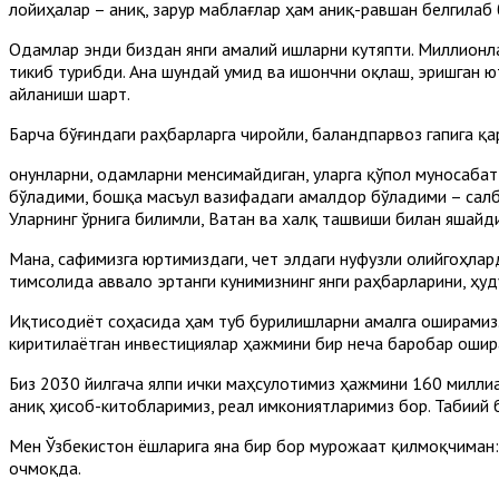
лойиҳалар – аниқ, зарур маблағлар ҳам аниқ-равшан белгилаб 
Одамлар энди биздан янги амалий ишларни кутяпти. Миллионла
тикиб турибди. Ана шундай умид ва ишончни оқлаш, эришган ю
айланиши шарт.
Барча бўғиндаги раҳбарларга чиройли, баландпарвоз гапига қа
Қонунларни, одамларни менсимайдиган, уларга қўпол муносабат
бўладими, бошқа масъул вазифадаги амалдор бўладими – салби
Уларнинг ўрнига билимли, Ватан ва халқ ташвиши билан яшайди
Мана, сафимизга юртимиздаги, чет элдаги нуфузли олийгоҳлар
тимсолида аввало эртанги кунимизнинг янги раҳбарларини, ҳу
Иқтисодиёт соҳасида ҳам туб бурилишларни амалга оширамиз. 
киритилаётган инвестициялар ҳажмини бир неча баробар ошир
Биз 2030 йилгача ялпи ички маҳсулотимиз ҳажмини 160 миллиа
аниқ ҳисоб-китобларимиз, реал имкониятларимиз бор. Табиий 
Мен Ўзбекистон ёшларига яна бир бор мурожаат қилмоқчиман: а
очмоқда.