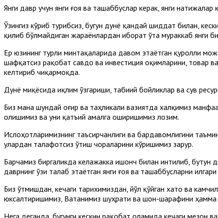
Янги давр учун янги ғоя ва ташаббуслар керак, янги натижалар
Ўзингиз кўриб турибсиз, бугун дунё қандай шиддат билан, ке
қилиб бўлмайдиган жараёнлардан иборат ўта мураккаб янги б
Ер юзининг турли минтақаларида давом этаётган қуролли мож
шафқатсиз рақобат савдо ва инвестиция оқимларини, товар ва
келтириб чиқармоқда.
Дунё миқёсида иқлим ўзгариши, табиий бойликлар ва сув ресу
Биз мана шундай оғир ва таҳликали вазиятда халқимиз манфаат
олишимиз ва уни қатъий амалга оширишимиз лозим.
Ислоҳотларимизнинг таъсирчанлиги ва бардавомлигини таъминл
улардан талафотсиз ўтиш чораларини кўришимиз зарур.
Барчамиз биргаликда келажакка ишонч билан интилиб, бутун д
даврнинг ўзи талаб этаётган янги ғоя ва ташаббусларни илгари
Биз ўтмишдан, кечаги тарихимиздан, йўл қўйган хато ва камчи
юксалтиришимиз, Ватанимиз шуҳрати ва шон-шарафини ҳамма 
Нега деганда, бугунги кескин рақобат оламида кечаги мезон в