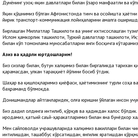
Дунёнинг узоқ-яқин давлатлари билан ўзаро манфаатли ва кўп
Яқин қўшнимиз бўлган Афғонистонда тинч ва осойишта ҳаётни 
йирик транспорт-коммуникация лойиҳаларини амалга ошириш
Бирлашган Миллатлар Ташкилоти ва унинг ихтисослашган тузи
Ислом ҳамкорлик ташкилоти, Туркий давлатлар ташкилоти, И
билан кўп томонлама муносабатларни янги босқичга кўтарамиз
Азиз ва қадрли юртдошларим!
Биз сизлар билан, бутун халқимиз билан биргаликда тарихан 
қарамасдан, улкан тараққиёт йўлини босиб ўтдик.
Шаҳар ва қишлоқларимиз қиёфаси, ҳаётимизнинг турли соҳа ва
баҳраманд бўлмоқда.
Донишмандлар айтганларидек, олға юришни ўйлаган инсон учун 
Биз дадил олдинга интилиб, қўрқув ва ҳадикдан халос бўлдик.
иродамиз, қатъий саъй-ҳаракатларимиз билан яна бунёдкор ха
Мен сайловолди учрашувларида халқимиз вакиллари билан чин
интилишдан, ташаббус кўрсатишдан, янгилик яратишдан қўрқмая