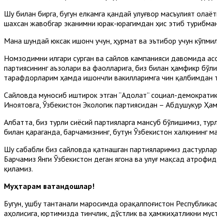
Шу билан бирга, бугун елкамга қандай улуғвор масъулият олаё
шахсан жавобгар эканимни юрак-юрагимдан ҳис этиб турибман
Мана шундай юксак ишонч учун, ҳурмат ва эътибор учун кўпми
Номзодимни илгари сурган ва сайлов кампанияси давомида ас
партиясининг аъзолари ва фаолларига, биз билан ҳамфикр бўл
тарафдорларим ҳамда ишончли вакилларимга чин қалбимдан т
Сайловда муносиб иштирок этган “Адолат” социал-демократик
Иноятовга, Ўзбекистон Экологик партиясидан – Абдушукур Ҳам
Албатта, биз турли сиёсий партияларга мансуб бўлишимиз, ту
билан қараганда, барчамизнинг, бутун Ўзбекистон халқининг 
Шу сабабли биз сайловда қатнашган партияларимиз дастурлар
Барчамиз Янги Ўзбекистон деган ягона ва улуғ мақсад атрофи
қиламиз.
Муҳтарам ватандошлар!
Бугун, ушбу тантанали маросимда Қорақалпоғистон Республика
аҳолисига, юртимизда тинчлик, дўстлик ва ҳамжиҳатликни мус