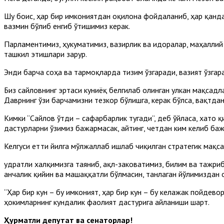
Шу боис, ҳар бир имкониятдан оқилона фойдаланиб, ҳар қанда
вазмин бўлиб енгиб ўтишимиз керак.
Парламентимиз, ҳукуматимиз, вазирлик ва идоралар, маҳаллий
ташкил этишлари зарур.
Энди барча соҳа ва тармоқларда тизим ўзгаради, вазият ўзгар
Биз сайловнинг эртаси куниёқ белгилаб олинган улкан мақсадл
Даврнинг ўзи барчамизни тезкор бўлишга, керак бўлса, вақтда
Кимки “Сайлов ўтди – сафарбарлик тугади”, деб ўйласа, хато
дастурларни ўзимиз бажармасак, айтинг, четдан ким келиб ба
Келгуси етти йилга мўлжаллаб ишлаб чиқилган стратегик мақса
Қудратли халқимизга таяниб, ақл-заковатимиз, билим ва тажри
Қанчалик қийин ва машаққатли бўлмасин, танлаган йўлимиздан 
“Ҳар бир кун – бу имконият, ҳар бир кун – бу келажак пойдево
ҳокимларнинг кундалик фаолият дастурига айланиши шарт.
Ҳурматли депутат ва сенаторлар!