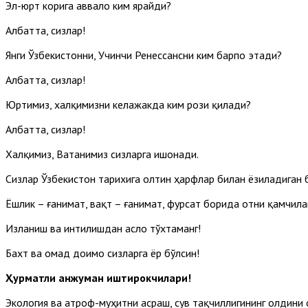
Эл-юрт корига аввало ким ярайди?
Албатта, сизлар!
Янги Ўзбекистонни, Учинчи Ренессансни ким барпо этади?
Албатта, сизлар!
Юртимиз, халқимизни келажакда ким рози қилади?
Албатта, сизлар!
Халқимиз, Ватанимиз сизларга ишонади.
Сизлар Ўзбекистон тарихига олтин ҳарфлар билан ёзиладиган 
Ёшлик – ғанимат, вақт – ғанимат, фурсат борида отни қамчилан
Изланиш ва интилишдан асло тўхтаманг!
Бахт ва омад доимо сизларга ёр бўлсин!
Ҳурматли анжуман иштирокчилари!
Экология ва атроф-муҳитни асраш, сув тақчиллигининг олдини