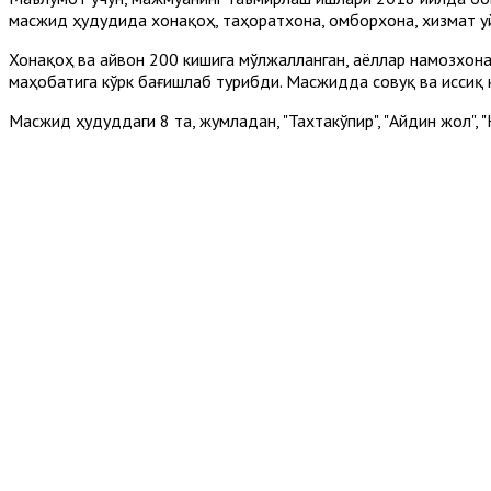
масжид ҳудудида хонақоҳ, таҳоратхона, омборхона, хизмат уйи
Хонақоҳ ва айвон 200 кишига мўлжалланган, аёллар намозхонас
маҳобатига кўрк бағишлаб турибди. Масжидда совуқ ва иссиқ 
Масжид ҳудуддаги 8 та, жумладан, "Тахтакўпир", "Айдин жол", "К