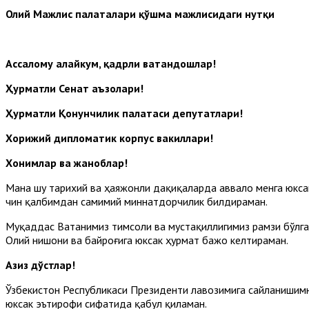
Олий Мажлис палаталари қўшма мажлисидаги нутқи
Ассалому алайкум, қадрли ватандошлар!
Ҳурматли Сенат аъзолари!
Ҳурматли Қонунчилик палатаси депутатлари!
Хорижий дипломатик корпус вакиллари!
Хонимлар ва жаноблар!
Мана шу тарихий ва ҳаяжонли дақиқаларда аввало менга юкса
чин қалбимдан самимий миннатдорчилик билдираман.
Муқаддас Ватанимиз тимсоли ва мустақиллигимиз рамзи бўлган
Олий нишони ва байроғига юксак ҳурмат бажо келтираман.
Азиз дўстлар!
Ўзбекистон Республикаси Президенти лавозимига сайланишимни
юксак эътирофи сифатида қабул қиламан.