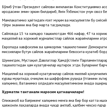
Бўлиб ўтган Президент сайлови янгиланган Конституциямиз асо
иродасини эмин-эркин билдириб, Янги Ўзбекистон учун овоз бе
Мамлакатимиз ҳаётидаги ғоят муҳим ва масъулиятли бу сиёсий
тўғри эканини яна бир марта тасдиқлади.
Сайловда 15 та халқаро ташкилотдан 466 нафар, 47 та хориж
маҳаллий ва хорижий журналистлар сайлов жараёнларини атр
Европада хавфсизлик ва ҳамкорлик ташкилотининг Демократи
миссиялари бутун сайлов жараёнларини бевосита кузатиб борд
Шунингдек, Мустақил Давлатлар Ҳамдўстлиги Парламентларар
ташкилотидан ҳам кузатувчилар иштирок этди. Буларнинг бар
Маҳаллий ва хорижий кузатувчилар сайлов миллий қонунчилиги
кураш муҳитида, очиқлик ва шаффофлик руҳида ўтганини эътиро
халқимиз, Ватанимиз олдидаги масъулиятимизни янада ошириш
Ҳурматли тантанали маросим қатнашчилари!
Олижаноб ва бағрикенг халқимиз менга яна бир бор катта ишо
ҳаяжонли лаҳзаларда янада чуқур англаб, қалбим чексиз ғурур