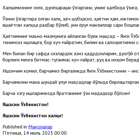
Халқимизнинг онги, дунёқараши ўзгаргани, унинг қалбида ўзига,
Ўзини ўзгартира олган халқ, ҳеч шубҳасиз, ҳаётни ҳам, ижтим
яшаётган халққа раҳбар бўлиб, уни ёруғ манзиллар сари бошла
Ҳаётимнинг маъно-мазмунига айланган буюк мақсад – Янги Ўзб
тинимсиз ишлашга, бор куч-ғайратим, билим ва салоҳиятимни 
Мен билан бир сафда сизлардек азиз қадрдонларим, дуогўй о
борлиги менга битмас-туганмас куч-ғайрат, руҳ ва илҳом берад
Ишончим комил, барчамиз биргаликда Янги Ўзбекистонни – инс
Барчамизни мана шундай улуғ мақсадлар йўлида бирлаштирган
Барча эзгу ишларимизда Яратганнинг ўзи мададкор бўлсин!
Яшасин Ўзбекистон!
Яшасин Ўзбекистон халқи!
Published in
Мақолалар
П'ятниця, 14 июль 2023 00:00