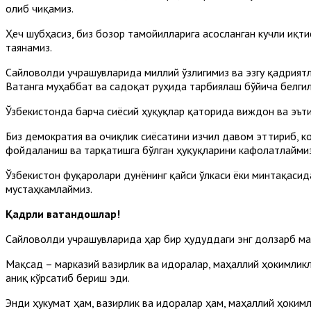
олиб чиқамиз.
Ҳеч шубҳасиз, биз бозор тамойилларига асосланган кучли иқт
таянамиз.
Сайловолди учрашувларида миллий ўзлигимиз ва эзгу қадрият
Ватанга муҳаббат ва садоқат руҳида тарбиялаш бўйича белгил
Ўзбекистонда барча сиёсий ҳуқуқлар қаторида виждон ва эът
Биз демократия ва очиқлик сиёсатини изчил давом эттириб, к
фойдаланиш ва тарқатишга бўлган ҳуқуқларини кафолатлаймиз
Ўзбекистон фуқаролари дунёнинг қайси ўлкаси ёки минтақаси
мустаҳкамлаймиз.
Қадрли ватандошлар!
Сайловолди учрашувларида ҳар бир ҳудуддаги энг долзарб ма
Мақсад – марказий вазирлик ва идоралар, маҳаллий ҳокимликл
аниқ кўрсатиб бериш эди.
Энди ҳукумат ҳам, вазирлик ва идоралар ҳам, маҳаллий ҳоким