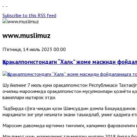
Subscribe to this RSS feed
www.muslimuz
П'ятниця, 14 июль 2023 00:00
Қорақалпоғистондаги “Халқ” жоме масжиди фойда
Шу йилнинг 7 июль куни Қорақалпоғистон Республикаси Тахта
очилиш маросимида Қорақалпоғистон мусулмонлари қозиёти қ
вакиллари иштирок этди.
Тадбирда сўзга чиққан қози Шамсуддин домла Баҳауаддинов 
марҳамати энг улуғ неъмати экани таъкидлаб, унинг қадрига ет
Маросим давомида юртимиз тинчлиги, халқимиз фаровонлиги в
Маълумот учун, мажмуанинг таъмирлаш ишлари 2018 йилда бош