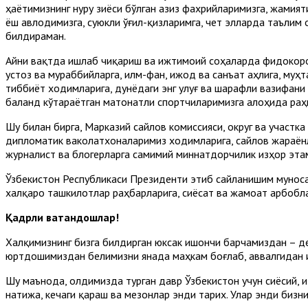
ҳаётимизнинг нуру зиёси бўлган азиз фахрийларимизга, жамият
ёш авлодимизга, суюкли ўғил-қизларимга, чет элларда таълим
билдираман.
Айни вақтда ишлаб чиқариш ва ижтимоий соҳаларда фидокорон
устоз ва мураббийларга, илм-фан, ижод ва санъат аҳлига, му
тиббиёт ходимларига, дунёдаги энг улуғ ва шарафли вазифан
баланд кўтараётган матонатли спортчиларимизга алоҳида раҳ
Шу билан бирга, Марказий сайлов комиссияси, округ ва участ
дипломатик ваколатхоналаримиз ходимларига, сайлов жараёнл
журналист ва блогерларга самимий миннатдорчилик изҳор эта
Ўзбекистон Республикаси Президенти этиб сайланишим муноса
халқаро ташкилотлар раҳбарларига, сиёсат ва жамоат арбобл
Қадрли ватандошлар!
Халқимизнинг бизга билдирган юксак ишончи барчамиздан – де
юртдошимиздан белимизни янада маҳкам боғлаб, аввалгидан и
Шу маънода, олдимизда турган давр Ўзбекистон учун сиёсий, 
натижа, кечаги қараш ва мезонлар энди тарих. Улар энди бизн