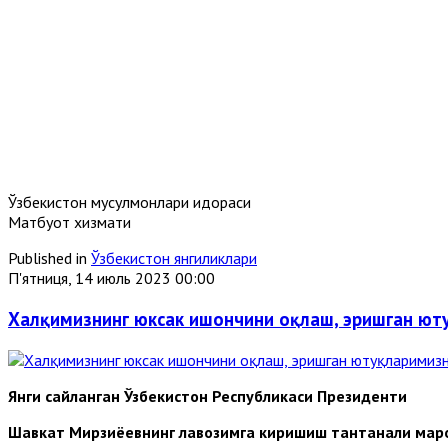
Ўзбекистон мусулмонлари идораси
Матбуот хизмати
Published in
Ўзбекистон янгиликлари
П'ятниця, 14 июль 2023 00:00
Халқимизнинг юксак ишончини оқлаш, эришган ют
Янги сайланган
Ўзбекистон Республикаси Президенти
Шавкат Мирзиёевнинг лавозимга киришиш тантанали мар