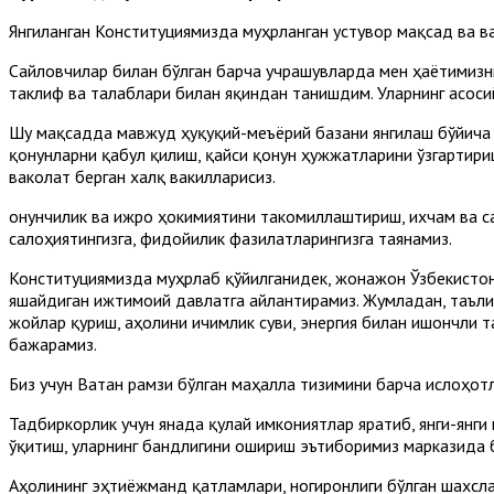
Янгиланган Конституциямизда муҳрланган устувор мақсад ва 
Сайловчилар билан бўлган барча учрашувларда мен ҳаётимизн
таклиф ва талаблари билан яқиндан танишдим. Уларнинг асоси
Шу мақсадда мавжуд ҳуқуқий-меъёрий базани янгилаш бўйича о
қонунларни қабул қилиш, қайси қонун ҳужжатларини ўзгартири
ваколат берган халқ вакилларисиз.
Қонунчилик ва ижро ҳокимиятини такомиллаштириш, ихчам ва с
салоҳиятингизга, фидойилик фазилатларингизга таянамиз.
Конституциямизда муҳрлаб қўйилганидек, жонажон Ўзбекистони
яшайдиган ижтимоий давлатга айлантирамиз. Жумладан, таълим 
жойлар қуриш, аҳолини ичимлик суви, энергия билан ишончли
бажарамиз.
Биз учун Ватан рамзи бўлган маҳалла тизимини барча ислоҳот
Тадбиркорлик учун янада қулай имкониятлар яратиб, янги-янг
ўқитиш, уларнинг бандлигини ошириш эътиборимиз марказида 
Аҳолининг эҳтиёжманд қатламлари, ногиронлиги бўлган шахсла