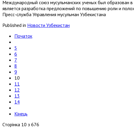
Международный союз мусульманских ученых был образован в 2
является разработка предложений по повышению роли и поло
Пресс-служба Управления мусульман Узбекистана
Published in
Новости Узбекистан
Початок
5
6
7
8
9
10
11
12
13
14
Кінець
Сторінка 10 з 676