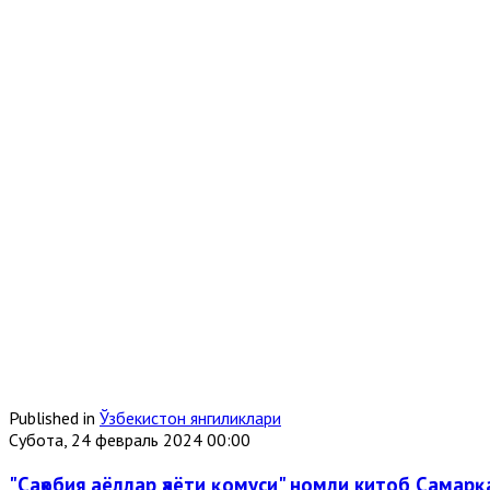
Published in
Ўзбекистон янгиликлари
Субота, 24 февраль 2024 00:00
"Саҳобия аёллар ҳаёти қомуси" номли китоб Самар