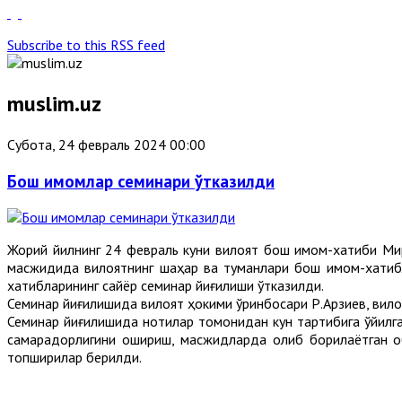
Subscribe to this RSS feed
muslim.uz
Субота, 24 февраль 2024 00:00
Бош имомлар семинари ўтказилди
Жорий йилнинг 24 февраль куни вилоят бош имом-хатиби М
масжидида вилоятнинг шаҳар ва туманлари бош имом-хатиб
хатибларининг сайёр семинар йиғилиши ўтказилди.
Семинар йиғилишида вилоят ҳокими ўринбосари Р.Арзиев, вил
Семинар йиғилишида нотиқлар томонидан кун тартибига қўйил
самарадорлигини ошириш, масжидларда олиб борилаётган о
топшириқлар берилди.