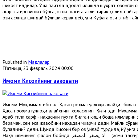
шикоят қилдилар. Ўша пайтда адолат қилишда шуҳрат қозонган қ
агар эътирозингиз бўлса, отни эгасига асли тирик ҳолида қайта
қози аслида шундай бўлиши керак деб, уни Куфага қози этиб та
Published in
Мақолалар
П'ятниця, 23 февраль 2024 00:00
Имоми Кисоийнинг заковати
Имоми Муҳаммад ибн ал Ҳасан роҳматуллоҳи алайҳи билан 
Ҳасан роҳматуллоҳи алайҳнинг холасининг ўғли эди. Муҳамма
Араб тили сарф - наҳвсини пухта билган киши бошқа илмларни
бераман, сен эса жавобини наҳвдан чиқарчи деди. Майли сўранг
бўладими? деди. Шунда Кисоий бир оз ўйлаб турдида, йўқ унга
Наҳв илмининг фалон бобида لا يصغر المصغر (исми тасғир қайта яна тасғир қилинмайди ) дейилган, деб жавоб берди. Имоми Муҳаммад роҳматуллоҳи алайҳи уни