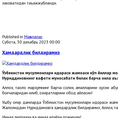
заковатидан таъажжубланди.
Published in
Мақолалар
Субота, 30 декабрь 2023 00:00
Ҳамдардлик билдирамиз
Ўзбекистон мусулмонлари идораси жамоаси кўп йиллар м
Нуриддиновнинг вафоти муносабати билан барча оила аъзо
Аллоҳ таоло марҳумнинг барча солиҳ амалларини ҳусни қабул
боғчаларидан қилиб, охиратларини обод айласин!
Ушбу оғир дамларда Ўзбекистон мусулмонлари идораси жамоас
Жалолиддин Нуриддиновга ҳамдардлик билдирамиз, Аллоҳ та
Иннаа лиллааҳи ва иннаа илайҳи рожиъуун!