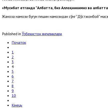
«Мусибат етганда "Албатта, биз Аллоҳникимиз ва албатта,
Жаноза намози бугун пешин намозидан сўнг "Дўстжонбой" масж
Published in
Ўзбекистон янгиликлари
Початок
1
2
3
4
5
6
7
8
9
10
Кінець