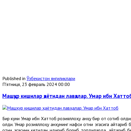
Published in
Ўзбекистон янгиликлари
П'ятниця, 23 февраль 2024 00:00
Машҳур кишилар ҳаётидан лавҳалар. Умар ибн Хатто
Бир куни Умар ибн Хаттоб розияллоҳу анҳу бир от сотиб олдила
қолди. Умар розияллоҳу анҳунинг нафси отни эгасига қайтариб
отни эгасини кетидан қидириб бориб топдиларда, қайтариб б