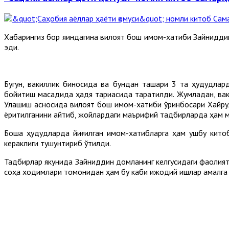
Хабарингиз бор яқиндагина вилоят бош имом-хатиби Зайниддин
эди.
Бугун, вакиллик биносида ва бундан ташқари 3 та ҳудудла
бойитиш мақсадида ҳадя тариқасида тарқатилди. Жумладан, в
Улашиш асносида вилоят бош имом-хатиби ўринбосари Хайрул
ёритилганини айтиб, жойлардаги маърифий тадбирларда ҳам м
Бошқа ҳудудларда йиғилган имом-хатибларга ҳам ушбу кито
кераклиги тушунтириб ўтилди.
Тадбирлар якунида Зайниддин домланинг келгусидаги фаолия
соҳа ходимлари томонидан ҳам бу каби ижодий ишлар амалга 